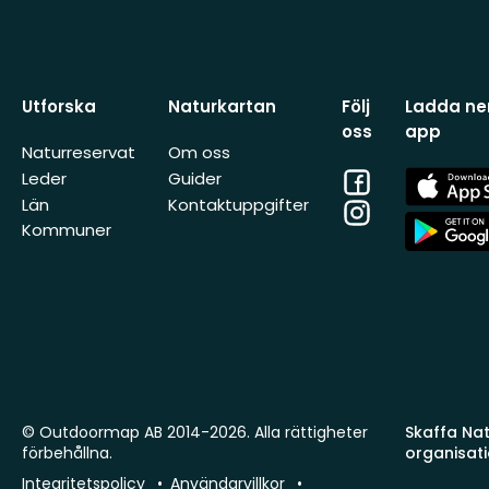
Utforska
Naturkartan
Följ
Ladda ner
oss
app
Naturreservat
Om oss
Facebook
App
Leder
Guider
Store
Län
Kontaktuppgifter
Instagram
App
Kommuner
Store
© Outdoormap AB 2014-2026. Alla rättigheter
Skaffa Natu
förbehållna.
organisat
Integritetspolicy
Användarvillkor