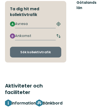
Götalands
län
Ta dig hit med
kollektivtrafik
Avresa
A
Hitta
närmaste
hållplats
Ankomst
B
Byt
avgångs-
och
ankomsthållplatser
Sök kollektivtrafik
Aktiviteter och
faciliteter
Information
Bänkbord