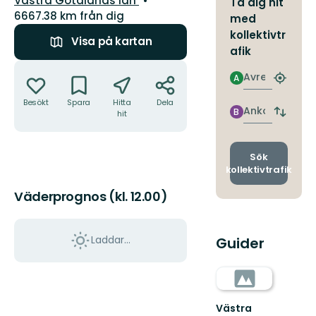
Västra Götalands län
Ta dig hit
6667.38 km från dig
med
kollektivtr
Visa på kartan
afik
Åtgärder
Avresa
A
Hitta
närmas
Besökt
Spara
Hitta
Dela
hållpla
Ankomst
B
hit
Byt
avgång
och
ankomst
Sök
kollektivtrafik
Väderprognos (kl. 12.00)
Laddar...
Guider
Västra