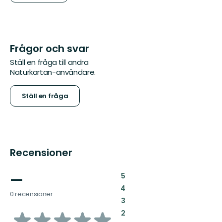
Frågor och svar
Ställ en fråga till andra
Naturkartan-användare.
Ställ en fråga
Recensioner
—
:
5
:
4
0 recensioner
:
3
av
:
2