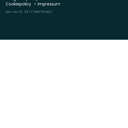
Cookiepolicy
Impressum
phx-sto-01 · 26.7.1 (449747a8c)