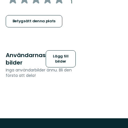
:
1
5
stjärnor
Betygsätt denna plats
Användarnas
Lägg till
bilder
bilder
Inga användarbilder ännu. Bli den
första att dela!