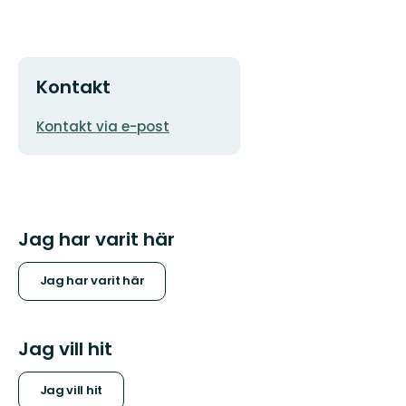
Kontakt
E-
Kontakt via e-post
postadress
Jag har varit här
Jag har varit här
Jag vill hit
Jag vill hit