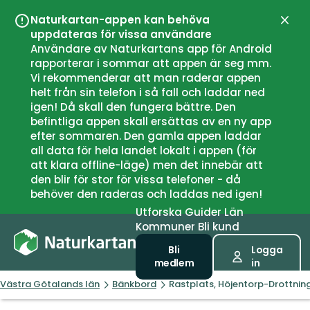
Naturkartan-appen kan behöva
Stän
uppdateras för vissa användare
Användare av Naturkartans app för Android
rapporterar i sommar att appen är seg mm.
Vi rekommenderar att man raderar appen
helt från sin telefon i så fall och laddar ned
igen! Då skall den fungera bättre. Den
befintliga appen skall ersättas av en ny app
efter sommaren. Den gamla appen laddar
all data för hela landet lokalt i appen (för
att klara offline-läge) men det innebär att
den blir för stor för vissa telefoner - då
behöver den raderas och laddas ned igen!
Utforska
Guider
Län
Kommuner
Bli kund
Bli
Logga
medlem
in
Västra Götalands län
Bänkbord
Rastplats, Höjentorp-Drottnin