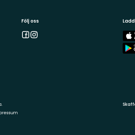
Följ oss
Ladd
Facebook
Instagram
App
Stor
App
Stor
a.
Skaff
pressum