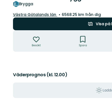
Brygga
Län:
Västra Götalands län
6568.25 km från dig
Visa på
Åtgärder
Besökt
Spara
Väderprognos (kl. 12.00)
Ladda