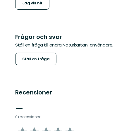
Jag vill hit
Frågor och svar
Ställ en fråga till andra Naturkartan-användare.
Ställ en fråga
Recensioner
—
0 recensioner