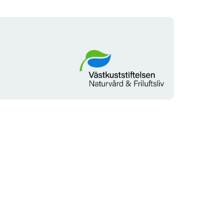
Organisationens
logotyp