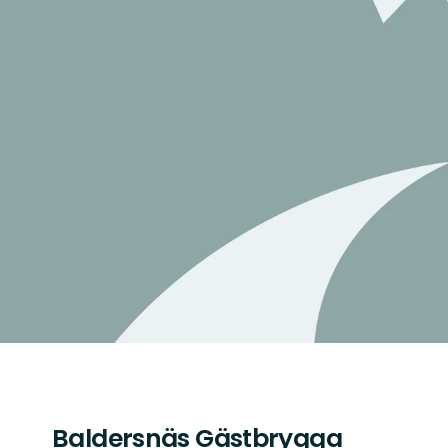
Baldersnäs Gästbrygga