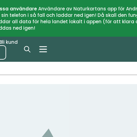
issa användare
Användare av Naturkartans app för Andr
n telefon i så fall och laddar ned igen! Då skall den fun
 all data för hela landet lokalt i appen (för att klara of
addas ned igen!
Bli kund