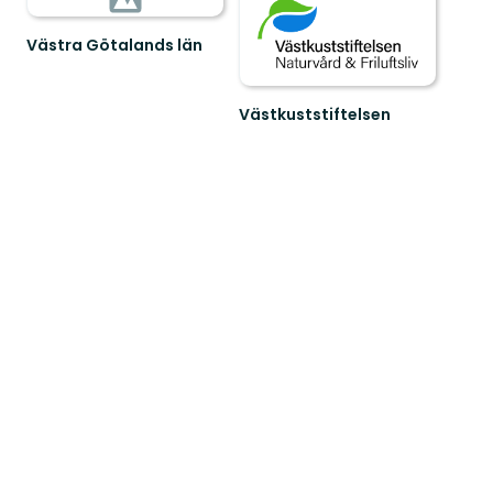
Västra Götalands län
Västkuststiftelsen
Naturvård
och
friluftsliv
i
Västsverige.Vi
värn...