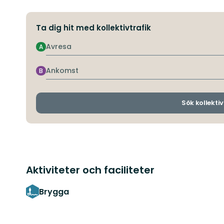
Ta dig hit med kollektivtrafik
Avresa
A
Ankomst
B
Sök kollektiv
Aktiviteter och faciliteter
Brygga