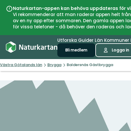
Naturkartan-appen kan behöva uppdateras för v
Vi rekommenderar att man raderar appen helt från si
av en ny app efter sommaren. Den gamla appen laddar
för vissa telefoner - då behöver den raderas och l
Utforska
Guider
Län
Kommuner
Bli medlem
Logga in
Västra Götalands län
Brygga
Baldersnäs Gästbrygga