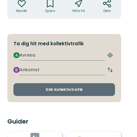
Besökt
Spara
Hitta hit
Dela
Ta dig hit med kollektivtrafik
Avresa
A
Hitta
närmaste
hållplats
Ankomst
B
Byt
avgångs-
och
ankomsthållp
Sök kollektivtrafik
Guider