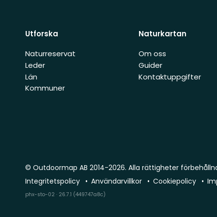
Utforska
Naturkartan
Naturreservat
Om oss
Leder
Guider
Län
Kontaktuppgifter
Kommuner
© Outdoormap AB 2014-2026. Alla rättigheter förbehålln
Integritetspolicy
Användarvillkor
Cookiepolicy
Im
phx-sto-02 · 26.7.1 (449747a8c)