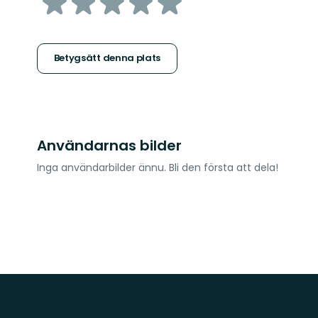
av
5
stjärnor
Betygsätt denna plats
Användarnas bilder
Inga användarbilder ännu. Bli den första att dela!