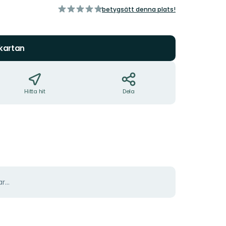
av
betygsätt denna plats!
5
stjärnor
 kartan
Hitta hit
Dela
r...