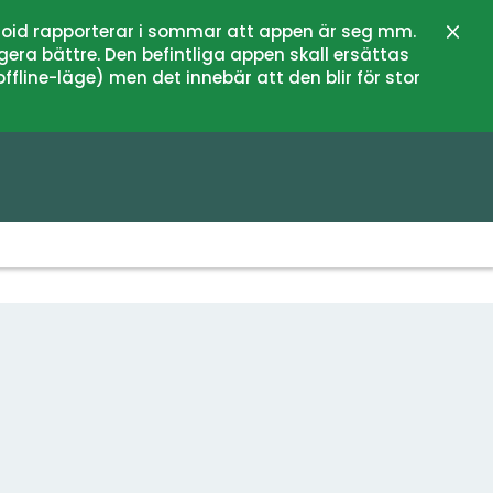
oid rapporterar i sommar att appen är seg mm.
Stän
gera bättre. Den befintliga appen skall ersättas
fline-läge) men det innebär att den blir för stor