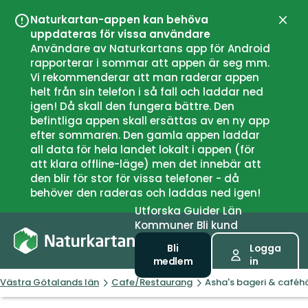
Naturkartan-appen kan behöva
Stän
uppdateras för vissa användare
Användare av Naturkartans app för Android
rapporterar i sommar att appen är seg mm.
Vi rekommenderar att man raderar appen
helt från sin telefon i så fall och laddar ned
igen! Då skall den fungera bättre. Den
befintliga appen skall ersättas av en ny app
efter sommaren. Den gamla appen laddar
all data för hela landet lokalt i appen (för
att klara offline-läge) men det innebär att
den blir för stor för vissa telefoner - då
behöver den raderas och laddas ned igen!
Utforska
Guider
Län
Kommuner
Bli kund
Bli
Logga
medlem
in
Västra Götalands län
Cafe/Restaurang
Asha's bageri & caféh