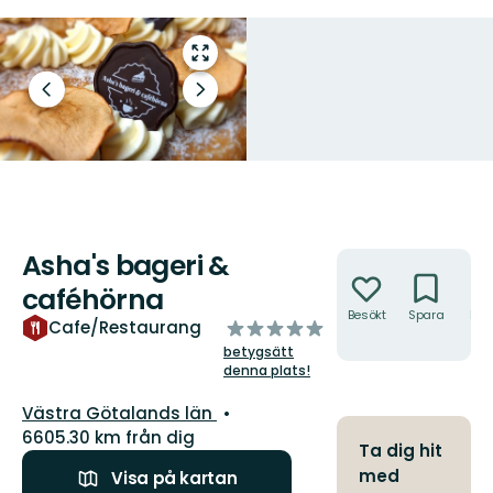
Gå
till
Föregående
Nästa
helskärmsläge
bild
bildspel
Asha's bageri &
Åtgärder
caféhörna
Besökt
Spara
Hitt
av
Cafe/Restaurang
hit
5
betygsätt
stjärnor
denna plats!
Län:
Västra Götalands län
6605.30 km från dig
Ta dig hit
med
Visa på kartan