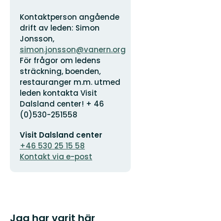
Adress
Organisationens
Kontaktperson angående
logotyp
drift av leden: Simon
Jonsson,
simon.jonsson@vanern.org
För frågor om ledens
sträckning, boenden,
restauranger m.m. utmed
leden kontakta Visit
Dalsland center! + 46
(0)530-251558
E-
Visit Dalsland center
postadress
+46 530 25 15 58
Kontakt via e-post
Jag har varit här