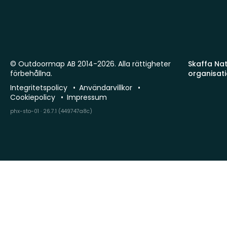
© Outdoormap AB 2014-2026. Alla rättigheter
Skaffa Natu
förbehållna.
organisat
Integritetspolicy
Användarvillkor
Cookiepolicy
Impressum
phx-sto-01 · 26.7.1 (449747a8c)