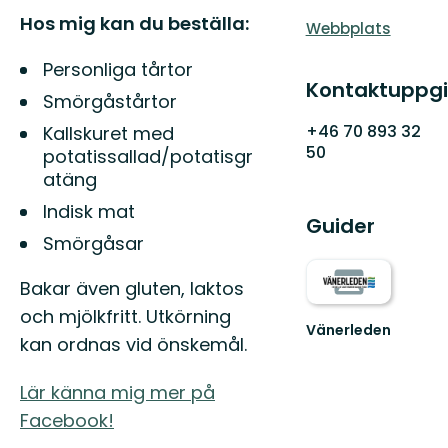
Hos mig kan du beställa:
Webbplats
Personliga tårtor
Kontaktuppgi
Smörgåstårtor
+46 70 893 32
Kallskuret med
50
potatissallad/potatisgr
atäng
Indisk mat
Guider
Smörgåsar
Bakar även gluten, laktos
och mjölkfritt. Utkörning
Vänerleden
kan ordnas vid önskemål.
Cykla
runt
Sveriges
Lär känna mig mer på
största
Facebook!
sjö