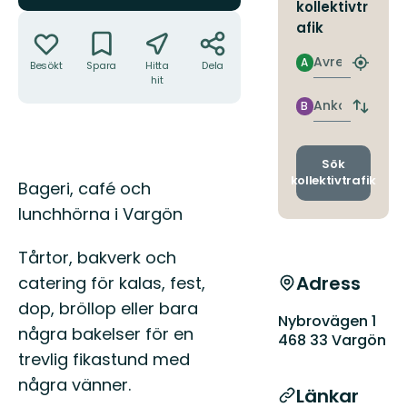
kollektivtr
Åtgärder
afik
Avresa
A
Besökt
Spara
Hitta
Dela
Hitta
hit
närmas
hållpla
Ankomst
B
Byt
avgång
och
ankomst
Sök
kollektivtrafik
Beskrivning
Bageri, café och
lunchhörna i Vargön
Tårtor, bakverk och
Adress
catering för kalas, fest,
dop, bröllop eller bara
Nybrovägen 1
några bakelser för en
468 33 Vargön
trevlig fikastund med
några vänner.
Länkar