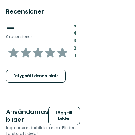
Recensioner
—
:
5
:
4
0 recensioner
:
3
av
:
2
:
1
5
stjärnor
Betygsätt denna plats
Användarnas
Lägg till
bilder
bilder
Inga användarbilder ännu. Bli den
första att dela!