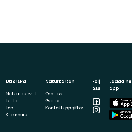
Utforska
Naturkartan
Följ
Ladda ner
oss
app
Naturreservat
Om oss
Facebook
App
Leder
Guider
Store
Län
Kontaktuppgifter
Instagram
App
Kommuner
Store