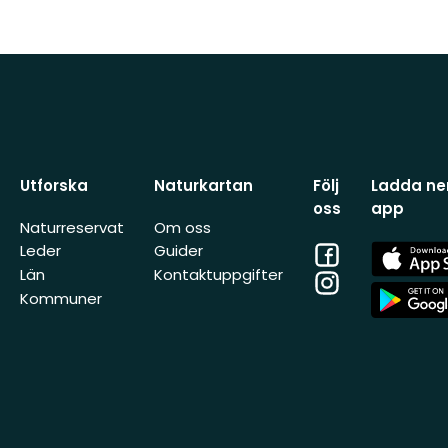
Utforska
Naturkartan
Följ
Ladda ner
oss
app
Naturreservat
Om oss
Facebook
App
Leder
Guider
Store
Län
Kontaktuppgifter
Instagram
App
Kommuner
Store