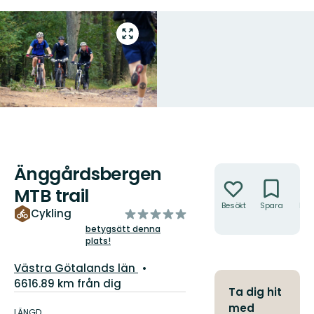
Gå
till
helskärmsläge
Änggårdsbergen
Åtgärder
MTB trail
Besökt
Spara
Hitt
av
Cykling
hit
5
betygsätt denna
plats!
stjärnor
Län:
Västra Götalands län
6616.89 km från dig
Ta dig hit
Information
med
om
LÄNGD