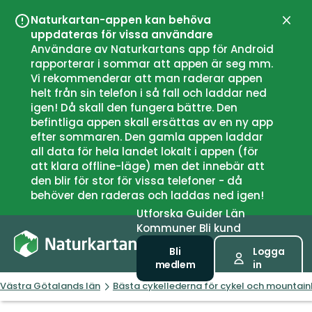
Naturkartan-appen kan behöva
Stän
uppdateras för vissa användare
Användare av Naturkartans app för Android
rapporterar i sommar att appen är seg mm.
Vi rekommenderar att man raderar appen
helt från sin telefon i så fall och laddar ned
igen! Då skall den fungera bättre. Den
befintliga appen skall ersättas av en ny app
efter sommaren. Den gamla appen laddar
all data för hela landet lokalt i appen (för
att klara offline-läge) men det innebär att
den blir för stor för vissa telefoner - då
behöver den raderas och laddas ned igen!
Utforska
Guider
Län
Kommuner
Bli kund
Bli
Logga
medlem
in
Västra Götalands län
Bästa cykellederna för cykel och mountain