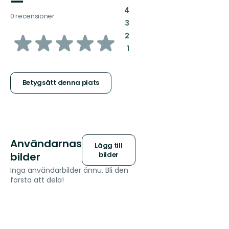
—
:
4
0 recensioner
:
3
av
:
2
:
1
5
stjärnor
Betygsätt denna plats
Användarnas
Lägg till
bilder
bilder
Inga användarbilder ännu. Bli den
första att dela!