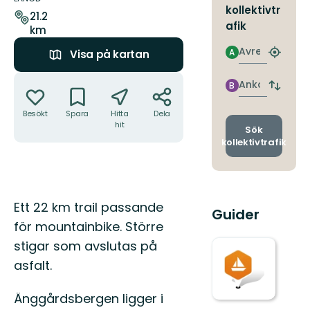
kollektivtr
leden
21.2
afik
km
Avresa
A
Visa på kartan
Hitta
närmas
Åtgärder
hållpla
Ankomst
B
Byt
avgång
Besökt
Spara
Hitta
Dela
och
hit
ankomst
Sök
kollektivtrafik
Beskrivning
Ett 22 km trail passande
Guider
för mountainbike. Större
stigar som avslutas på
asfalt.
Änggårdsbergen ligger i