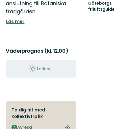
anslutning till Botaniska
Göteborgs
friluftsguide
trädgården.
Välkommen
till
Läs mer
Göteborgs
friluftsguide!
Väderprognos (kl. 12.00)
Laddar...
Ta dig hit med
kollektivtrafik
Avresa
A