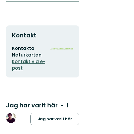
Kontakt
E-
Organisationens
Kontakta
postadress
logotyp
Naturkartan
Kontakt via e-
post
Jag har varit här
1
Jag har varit här