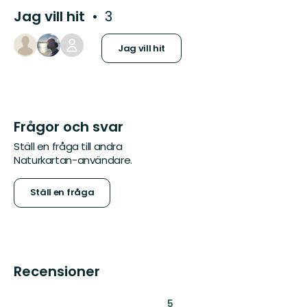
Jag vill hit
3
Jag vill hit
Frågor och svar
Ställ en fråga till andra
Naturkartan-användare.
Ställ en fråga
Recensioner
:
5