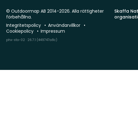
© Outdoormap AB 2014-2026. Alla rättigheter
Skaffa Natu
förbehållna.
organisat
Integritetspolicy
Användarvillkor
Cookiepolicy
Impressum
phx-sto-02 · 26.7.1 (449747a8c)