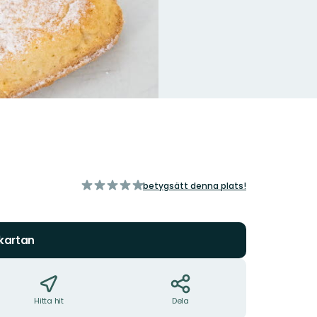
av
betygsätt denna plats!
5
stjärnor
 kartan
Hitta hit
Dela