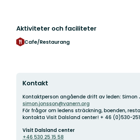
Aktiviteter och faciliteter
Cafe/Restaurang
Kontakt
Adress
Kontaktperson angående drift av leden: Simon 
simon.jonsson@vanern.org
För frågor om ledens sträckning, boenden, res
kontakta Visit Dalsland center! + 46 (0)530-25
E-
Visit Dalsland center
postadress
+46 530 25 15 58