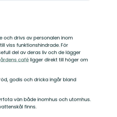
e och drivs av personalen inom
ll viss funktionshindrade. För
full del av deras liv och de lägger
årdens café
ligger direkt till höger om
öd, godis och dricka ingår bland
yrfota vän både inomhus och utomhus.
vattenskål finns.