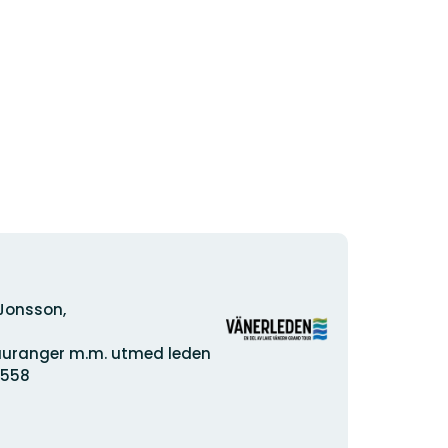
Organisationens
Jonsson,
logotyp
tauranger m.m. utmed leden
1558