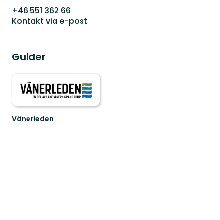
+46 551 362 66
Kontakt via e-post
Guider
Vänerleden
Cykla
runt
Sveriges
största
sjö