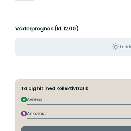
Väderprognos (kl. 12.00)
Ladda
Ta dig hit med kollektivtrafik
Avresa
A
Ankomst
B