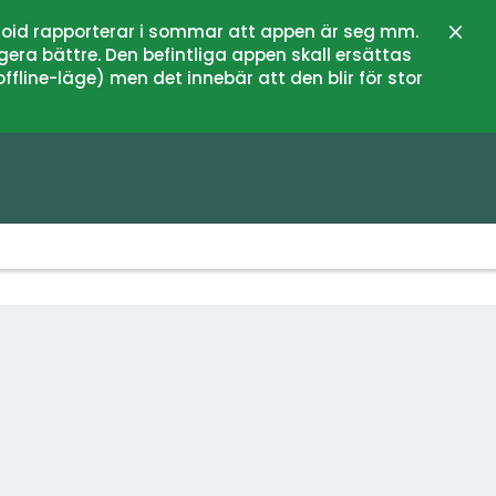
oid rapporterar i sommar att appen är seg mm.
Stän
gera bättre. Den befintliga appen skall ersättas
fline-läge) men det innebär att den blir för stor