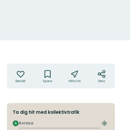
Åtgärder
Besökt
Spara
Hitta hit
Dela
Ta dig hit med kollektivtrafik
Avresa
A
Hitta