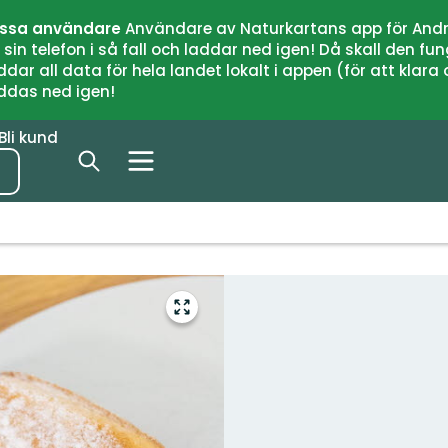
issa användare
Användare av Naturkartans app för Andr
n telefon i så fall och laddar ned igen! Då skall den fun
 all data för hela landet lokalt i appen (för att klara of
addas ned igen!
Bli kund
Gå
till
helskärmsläge