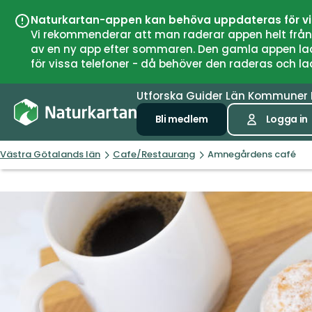
Naturkartan-appen kan behöva uppdateras för v
Vi rekommenderar att man raderar appen helt från si
av en ny app efter sommaren. Den gamla appen laddar
för vissa telefoner - då behöver den raderas och l
Utforska
Guider
Län
Kommuner
Bli medlem
Logga in
Västra Götalands län
Cafe/Restaurang
Amnegårdens café