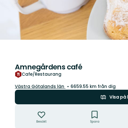
Amnegårdens café
Cafe/Restaurang
Län:
Västra Götalands län
6659.55 km från dig
Visa på
Åtgärder
Besökt
Spara