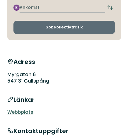
närmaste
hållplats
Ankomst
B
Byt
avgångs-
och
ankomsthållp
Sök kollektivtrafik
Adress
Myrgatan 6
547 31 Gullspång
Länkar
Webbplats
Kontaktuppgifter