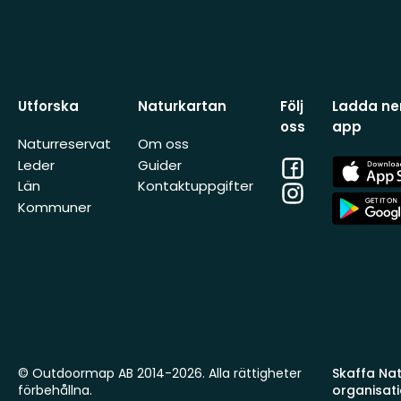
Utforska
Naturkartan
Följ
Ladda ner
oss
app
Naturreservat
Om oss
Facebook
App
Leder
Guider
Store
Län
Kontaktuppgifter
Instagram
App
Kommuner
Store
© Outdoormap AB 2014-2026. Alla rättigheter
Skaffa Natu
förbehållna.
organisat