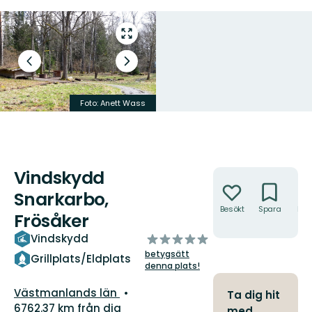
Gå
till
helskärmsläge
Föregående
Nästa
bild
bildspel
Foto: Anett Wass
Foto: Ulrika Mogren
Vindskydd
Åtgärder
Snarkarbo,
Besökt
Spara
Hitt
Frösåker
hit
av
Vindskydd
5
betygsätt
Grillplats/Eldplats
stjärnor
denna plats!
Län:
Västmanlands län
Ta dig hit
6762.37 km från dig
med