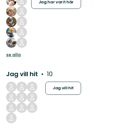
Jag har varit här
se alla
Jag vill hit
10
Jag vill hit