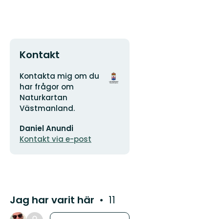
Kontakt
Adress
Organisationens
Kontakta mig om du
logotyp
har frågor om
Naturkartan
Västmanland.
E-
Daniel Anundi
postadress
Kontakt via e-post
Jag har varit här
11