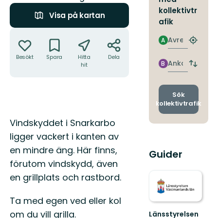
kollektivtr
Visa på kartan
afik
Åtgärder
Avresa
A
Hitta
närmas
Besökt
Spara
Hitta
Dela
hållpla
Ankomst
B
hit
Byt
avgång
och
ankomst
Sök
kollektivtrafik
Beskrivning
Vindskyddet i Snarkarbo
ligger vackert i kanten av
en mindre äng. Här finns,
Guider
förutom vindskydd, även
en grillplats och rastbord.
Ta med egen ved eller kol
om du vill grilla.
Länsstyrelsen