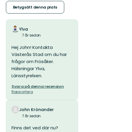
stjärnor
Betygsätt denna plats
Ylva
7 år sedan
Hej John! Kontakta
Västerås Stad om du har
frågor om Frösåker.
Hälsningar Ylva,
Länsstyrelsen.
Svara på denna recension
Rapportera
John Krönander
7 år sedan
Finns det ved där nu?