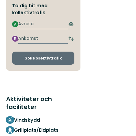
Ta dig hit med
kollektivtrafik
Avresa
A
Hitta
närmaste
hållplats
Ankomst
B
Byt
avgångs-
och
ankomsthållplatser
Sök kollektivtrafik
Aktiviteter och
faciliteter
Vindskydd
Grillplats/Eldplats