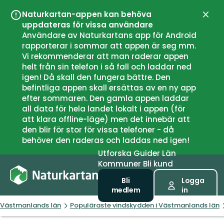
Naturkartan-appen kan behöva
Stän
uppdateras för vissa användare
Användare av Naturkartans app för Android
rapporterar i sommar att appen är seg mm.
Vi rekommenderar att man raderar appen
helt från sin telefon i så fall och laddar ned
igen! Då skall den fungera bättre. Den
befintliga appen skall ersättas av en ny app
efter sommaren. Den gamla appen laddar
all data för hela landet lokalt i appen (för
att klara offline-läge) men det innebär att
den blir för stor för vissa telefoner - då
behöver den raderas och laddas ned igen!
Utforska
Guider
Län
Kommuner
Bli kund
Bli
Logga
medlem
in
Västmanlands län
Populäraste vindskydden i Västmanlands län