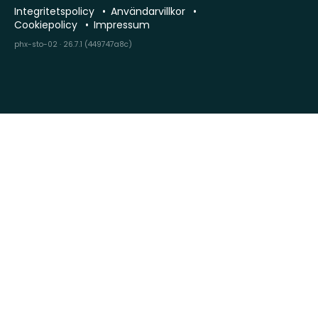
Integritetspolicy
Användarvillkor
Cookiepolicy
Impressum
phx-sto-02 · 26.7.1 (449747a8c)