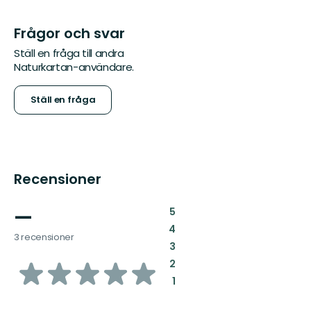
Frågor och svar
Ställ en fråga till andra
Naturkartan-användare.
Ställ en fråga
Recensioner
—
:
5
:
4
3 recensioner
:
3
av
:
2
:
1
5