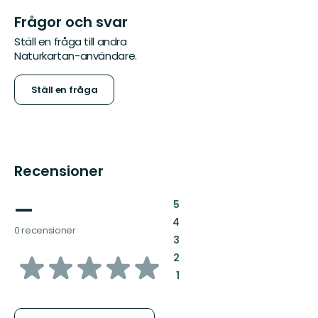
Frågor och svar
Ställ en fråga till andra
Naturkartan-användare.
Ställ en fråga
Recensioner
—
:
5
:
4
0 recensioner
:
3
av
:
2
:
1
5