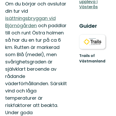
uppleva i
Om du börjar och avslutar
Västerås
din tur vid
isättningsbryggan vid
Guider
Björnögården
och paddlar
till och runt Östra holmen
så har du en tur på ca 6
km. Rutten är markerad
som Blå (medel), men
Trails of
Västmanland
svårighetsgraden är
Trails
självklart beroende av
of
Västmanland
rådande
–
väderförhållanden. Särskilt
utvalda
vind och låga
leder
för
temperaturer är
dig
riskfaktorer att beakta.
s...
Under goda