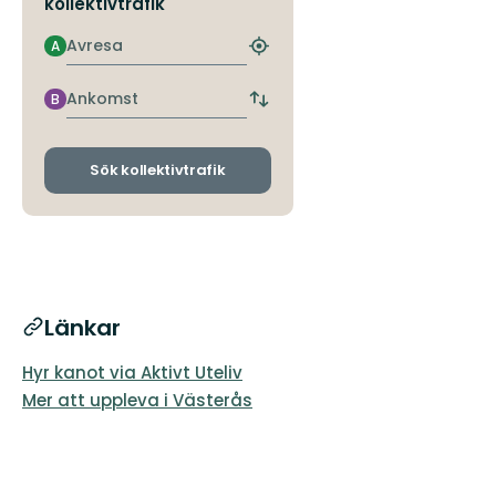
kollektivtrafik
Avresa
A
Hitta
närmaste
hållplats
Ankomst
B
Byt
avgångs-
och
ankomsthållplatser
Sök kollektivtrafik
Länkar
Hyr kanot via Aktivt Uteliv
Mer att uppleva i Västerås