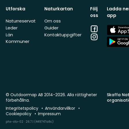
Utforska
Naturkartan
Följ
Ladda ner
oss
app
Naturreservat
Om oss
Facebook
App
Leder
Guider
Store
Län
Kontaktuppgifter
Instagram
App
Kommuner
Store
© Outdoormap AB 2014-2026. Alla rättigheter
Skaffa Natu
förbehållna.
organisat
Integritetspolicy
Användarvillkor
Cookiepolicy
Impressum
phx-sto-02 · 26.7.1 (449747a8c)