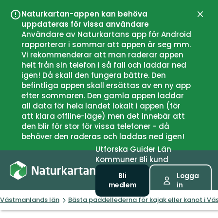
Naturkartan-appen kan behöva
Stän
uppdateras för vissa användare
Användare av Naturkartans app för Android
rapporterar i sommar att appen är seg mm.
Vi rekommenderar att man raderar appen
helt från sin telefon i så fall och laddar ned
igen! Då skall den fungera bättre. Den
befintliga appen skall ersättas av en ny app
efter sommaren. Den gamla appen laddar
all data för hela landet lokalt i appen (för
att klara offline-läge) men det innebär att
den blir för stor för vissa telefoner - då
behöver den raderas och laddas ned igen!
Utforska
Guider
Län
Kommuner
Bli kund
Bli
Logga
medlem
in
Västmanlands län
Bästa paddellederna för kajak eller kanot i V