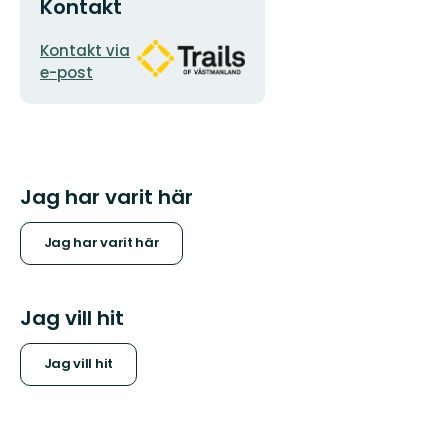
Kontakt
E-
Organisationens
Kontakt via
postadress
logotyp
e-post
Jag har varit här
Jag har varit här
Jag vill hit
Jag vill hit