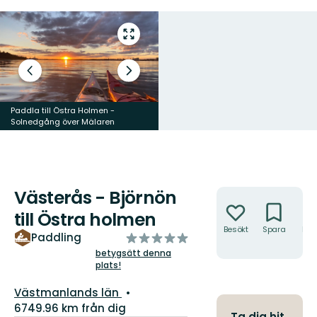
Gå
till
helskärmsläge
Föregående
Nästa
bild
bildspel
Paddla till Östra Holmen -
Paddla till Östra Holmen - hyr
Solnedgång över Mälaren
utrustning av Aktivt Uteliv
Västerås - Björnön
Åtgärder
till Östra holmen
Besökt
Spara
Hitt
av
Paddling
hit
5
betygsätt denna
plats!
stjärnor
Län:
Västmanlands län
6749.96 km från dig
Ta dig hit