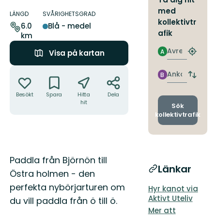
Information
med
om
LÄNGD
SVÅRIGHETSGRAD
kollektivtr
leden
6.0
Blå - medel
afik
km
Avresa
A
Visa på kartan
Hitta
närmas
Åtgärder
hållpla
Ankomst
B
Byt
avgång
Besökt
Spara
Hitta
Dela
och
hit
ankomst
Sök
kollektivtrafik
Beskrivning
Paddla från Björnön till
Länkar
Östra holmen - den
perfekta nybörjarturen om
Hyr kanot via
Aktivt Uteliv
du vill paddla från ö till ö.
Mer att