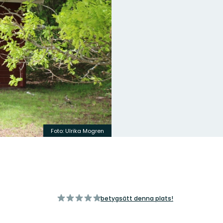
Foto: Ulrika Mogren
av
betygsätt denna plats!
5
stjärnor