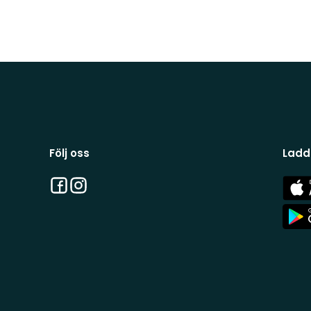
Följ oss
Ladd
Facebook
Instagram
App
Stor
App
Stor