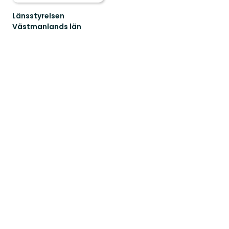
Länsstyrelsen
Västmanlands län
Välkommen
till
Västmanlands
vackra
natur!