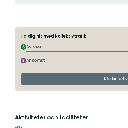
Ta dig hit med kollektivtrafik
Avresa
A
Ankomst
B
Sök kollektiv
Aktiviteter och faciliteter