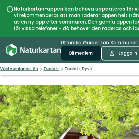
Naturkartan-appen kan behöva uppdateras för v
Vi rekommenderar att man raderar appen helt från si
av en ny app efter sommaren. Den gamla appen laddar
för vissa telefoner - då behöver den raderas och l
Utforska
Guider
Län
Kommuner
Bli medlem
Logga in
Västmanlands län
Toalett
Toalett, Dyvik