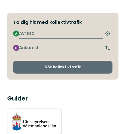
Ta dig hit med kollektivtrafik
Avresa
A
Hitta
närmaste
hållplats
Ankomst
B
Byt
avgångs-
och
ankomsthållp
Sök kollektivtrafik
Guider