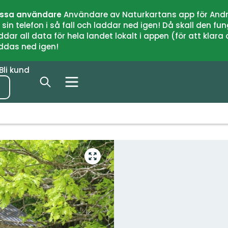
issa användare
Användare av Naturkartans app för Andr
n telefon i så fall och laddar ned igen! Då skall den fun
 all data för hela landet lokalt i appen (för att klara of
addas ned igen!
Bli kund
Gå
till
helskärmsläge