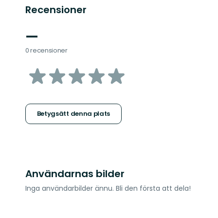
Recensioner
—
0 recensioner
av
5
stjärnor
Betygsätt denna plats
Användarnas bilder
Inga användarbilder ännu. Bli den första att dela!