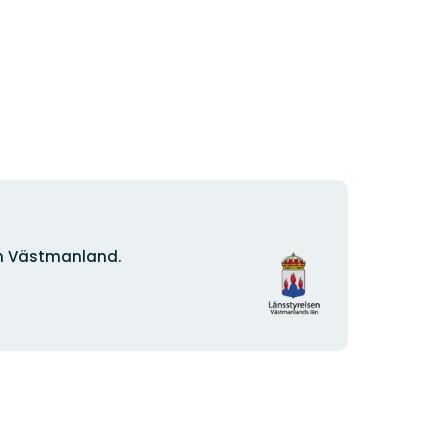
Organisationens
n Västmanland.
logotyp