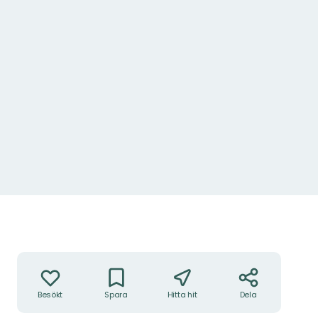
Åtgärder
Besökt
Spara
Hitta hit
Dela