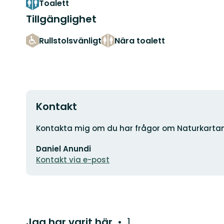
Toalett
Tillgänglighet
Rullstolsvänligt
Nära toalett
Kontakt
Adress
Kontakta mig om du har frågor om Naturkarta
E-
Daniel Anundi
postadress
Kontakt via e-post
Jag har varit här
1