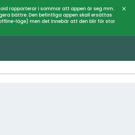
oid rapporterar i sommar att appen är seg mm.
Stän
gera bättre. Den befintliga appen skall ersättas
fline-läge) men det innebär att den blir för stor