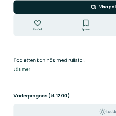
Visa på
Åtgärder
Besökt
Spara
Beskrivning
Toaletten kan nås med rullstol.
Läs mer
Väderprognos (kl. 12.00)
Ladda