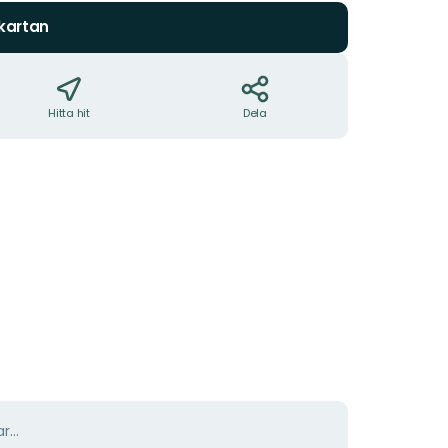
 kartan
Hitta hit
Dela
r...