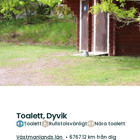
Toalett, Dyvik
Toalett
Rullstolsvänligt
Nära toalett
Län:
Västmanlands län
6767.12 km från dig