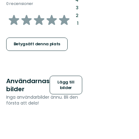
0 recensioner
:
3
av
:
2
:
1
5
stjärnor
Betygsätt denna plats
Användarnas
Lägg till
bilder
bilder
Inga användarbilder ännu. Bli den
första att dela!