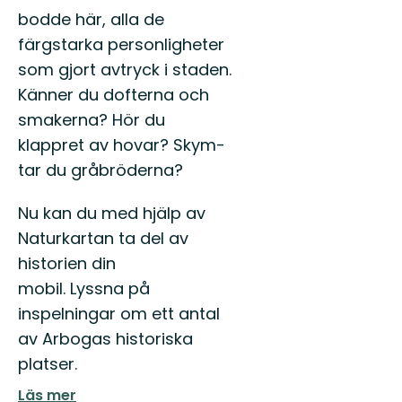
bodde här, alla de
färgstar­ka per­son­ligheter
som gjort avtryck i staden.
Kän­ner du dofter­na och
smak­er­na? Hör du
klap­pret av hov­ar? Skym­
tar du gråbröderna?
Nu kan du med hjälp av
Naturkartan ta del av
historien din
mobil. Lyssna på
inspelningar om ett antal
av Arbogas historiska
platser.
Läs mer