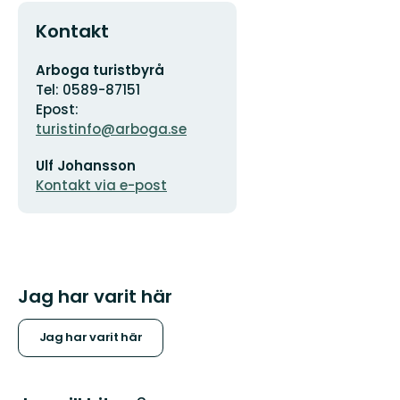
Kontakt
Adress
Arboga turistbyrå
Tel: 0589-87151
Epost:
turistinfo@arboga.se
E-
Ulf Johansson
postadress
Kontakt via e-post
Jag har varit här
Jag har varit här