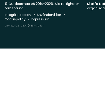
© Outdoormap AB 2014-2026. Alla rättigheter
Skaffa Natu
förbehållna.
organisat
Integritetspolicy
Användarvillkor
Cookiepolicy
Impressum
phx-sto-02 · 26.7.1 (449747a8c)