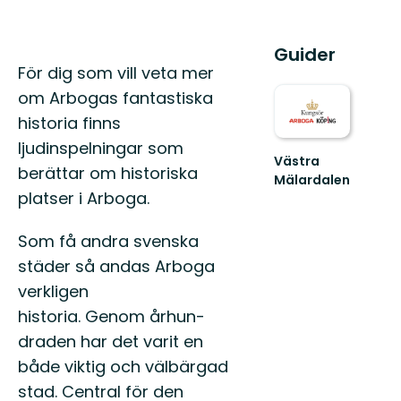
Guider
Beskrivning
För dig som vill veta mer
om Arbogas fantastiska
historia finns
ljudinspelningar som
Västra
berättar om historiska
Mälardalen
Välkommen
platser i Arboga.
till
Västra
Som få andra sven­s­ka
Mälardalens
natur
städer så andas Arbo­ga
och
verk­li­gen
fri...
his­to­ria. Genom århun­
draden har det var­it en
både vik­tig och väl­bär­gad
stad. Cen­tral för den