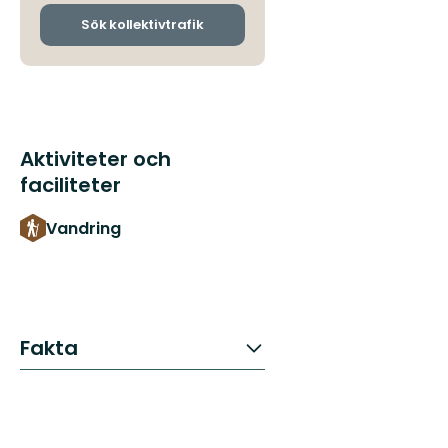
och
ankomsthållplatser
Sök kollektivtrafik
Aktiviteter och
faciliteter
Vandring
Fakta