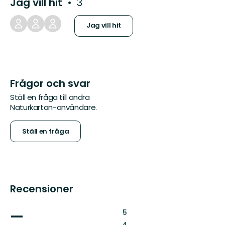
Jag vill hit
3
Jag vill hit
Frågor och svar
Ställ en fråga till andra
Naturkartan-användare.
Ställ en fråga
Recensioner
—
:
5
:
4