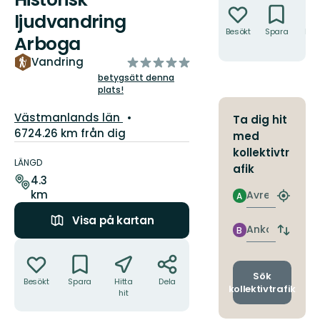
ljudvandring
Besökt
Spara
Hitt
Arboga
hit
av
Vandring
5
betygsätt denna
plats!
stjärnor
Län:
Västmanlands län
Ta dig hit
6724.26 km från dig
med
Information
kollektivtr
om
LÄNGD
afik
leden
4.3
km
Avresa
A
Hitta
närmas
Visa på kartan
hållpla
Ankomst
B
Byt
Åtgärder
avgång
och
ankomst
Sök
Besökt
Spara
Hitta
Dela
kollektivtrafik
hit