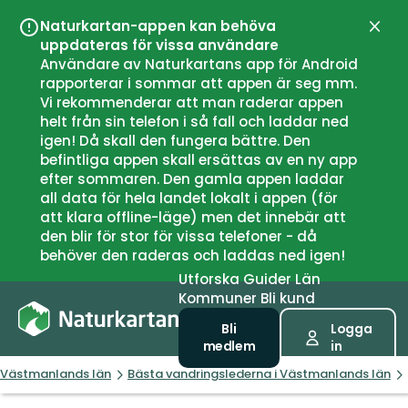
Naturkartan-appen kan behöva
Stän
uppdateras för vissa användare
Användare av Naturkartans app för Android
rapporterar i sommar att appen är seg mm.
Vi rekommenderar att man raderar appen
helt från sin telefon i så fall och laddar ned
igen! Då skall den fungera bättre. Den
befintliga appen skall ersättas av en ny app
efter sommaren. Den gamla appen laddar
all data för hela landet lokalt i appen (för
att klara offline-läge) men det innebär att
den blir för stor för vissa telefoner - då
behöver den raderas och laddas ned igen!
Utforska
Guider
Län
Kommuner
Bli kund
Bli
Logga
medlem
in
Västmanlands län
Bästa vandringslederna i Västmanlands län