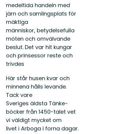
medelti­da han­deln med
järn och sam­lingsplats för
mäk­ti­ga
män­niskor, bety­delse­ful­la
möten och omväl­vande
beslut. Det var hit kun­gar
och prins­es­sor reste och
trivdes
Här står husen kvar och
min­nena hålls levande.
Tack vare
Sveriges äld­s­ta Tänke­
böck­er från 1450-talet vet
vi väldigt myck­et om
livet i Arbo­ga i for­na dagar.