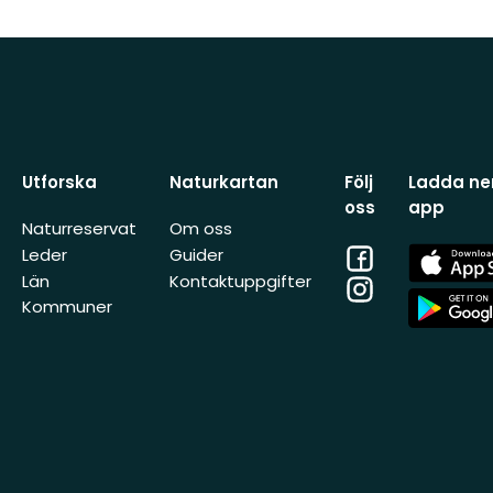
Utforska
Naturkartan
Följ
Ladda ner
oss
app
Naturreservat
Om oss
Facebook
App
Leder
Guider
Store
Län
Kontaktuppgifter
Instagram
App
Kommuner
Store