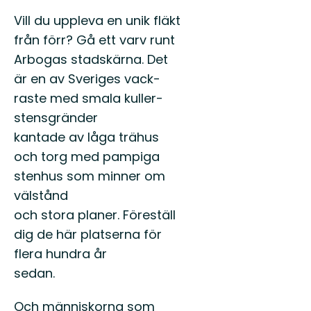
Vill du uppl­e­va en unik fläkt
från förr? Gå ett varv runt
Arbo­gas stad­skär­na. Det
är en av Sveriges vack­
raste med smala kuller­
stens­grän­der
kan­tade av låga trähus
och torg med pampi­ga
sten­hus som min­ner om
väl­stånd
och sto­ra plan­er. Föreställ
dig de här plat­ser­na för
flera hun­dra år
sedan.
Och män­nisko­r­na som