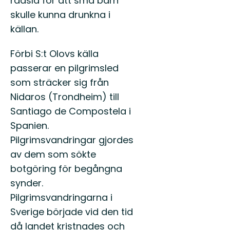
rädsla för att små barn
skulle kunna drunkna i
källan.
Förbi S:t Olovs källa
passerar en pilgrimsled
som sträcker sig från
Nidaros (Trondheim) till
Santiago de Compostela i
Spanien.
Pilgrimsvandringar gjordes
av dem som sökte
botgöring för begångna
synder.
Pilgrimsvandringarna i
Sverige började vid den tid
då landet kristnades och