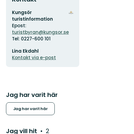
Adress
Organisationens
Kungsör
logotyp
turistinformation
Epost:
turistbyran@kungsor.se
Tel: 0227-600 101
E-
Lina Ekdahl
postadress
Kontakt via e-post
Jag har varit här
Jag har varit här
Jag vill hit
2