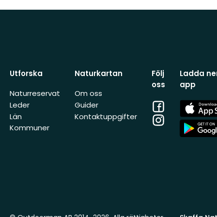
Utforska
Naturkartan
Följ
Ladda ner
oss
app
Naturreservat
Om oss
Facebook
App
Leder
Guider
Store
Län
Kontaktuppgifter
Instagram
App
Kommuner
Store