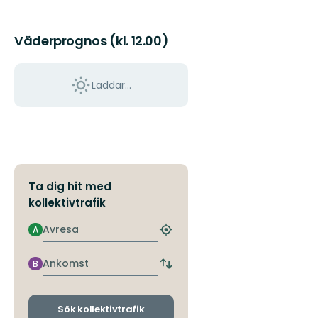
Väderprognos (kl. 12.00)
Laddar...
Ta dig hit med
kollektivtrafik
Avresa
A
Hitta
närmaste
hållplats
Ankomst
B
Byt
avgångs-
och
ankomsthållplatser
Sök kollektivtrafik