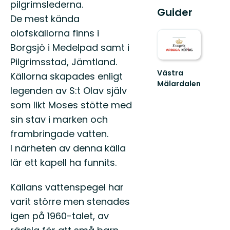
pilgrimslederna.
Guider
De mest kända
olofskällorna finns i
Borgsjö i Medelpad samt i
Pilgrimsstad, Jämtland.
Västra
Källorna skapades enligt
Mälardalen
legenden av S:t Olav själv
Välkommen
till
som likt Moses stötte med
Västra
sin stav i marken och
Mälardalens
natur
frambringade vatten.
och
I närheten av denna källa
fri...
lär ett kapell ha funnits.
Källans vattenspegel har
varit större men stenades
igen på 1960-talet, av