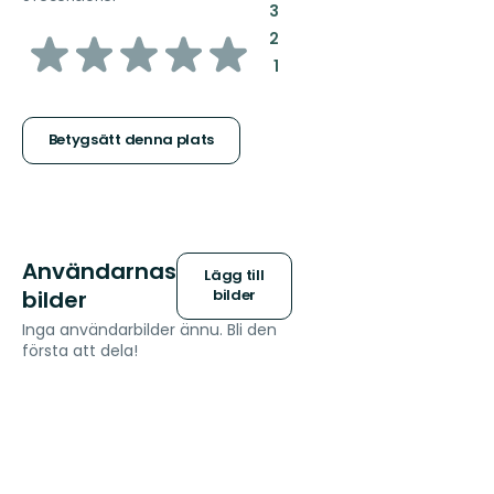
:
3
av
:
2
:
1
5
stjärnor
Betygsätt denna plats
Användarnas
Lägg till
bilder
bilder
Inga användarbilder ännu. Bli den
första att dela!