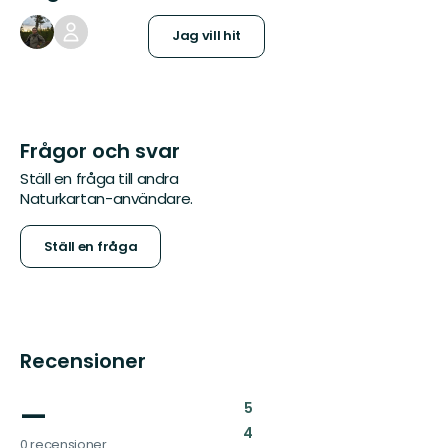
Jag vill hit
Frågor och svar
Ställ en fråga till andra
Naturkartan-användare.
Ställ en fråga
Recensioner
—
:
5
:
4
0 recensioner