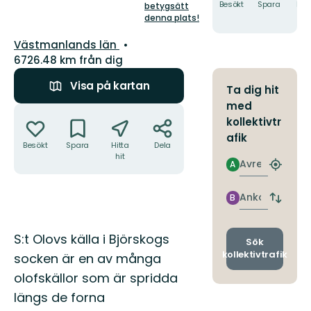
5
Besökt
Spara
Hitt
betygsätt
hit
stjärnor
denna plats!
Län:
Västmanlands län
6726.48 km från dig
Visa på kartan
Ta dig hit
med
Åtgärder
kollektivtr
afik
Besökt
Spara
Hitta
Dela
hit
Avresa
A
Hitta
närmas
hållpla
Ankomst
B
Byt
avgång
och
Beskrivning
S:t Olovs källa i Björskogs
ankomst
Sök
kollektivtrafik
socken är en av många
olofskällor som är spridda
längs de forna