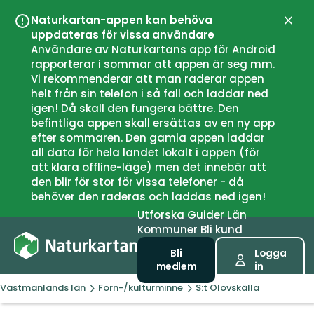
Naturkartan-appen kan behöva
Stän
uppdateras för vissa användare
Användare av Naturkartans app för Android
rapporterar i sommar att appen är seg mm.
Vi rekommenderar att man raderar appen
helt från sin telefon i så fall och laddar ned
igen! Då skall den fungera bättre. Den
befintliga appen skall ersättas av en ny app
efter sommaren. Den gamla appen laddar
all data för hela landet lokalt i appen (för
att klara offline-läge) men det innebär att
den blir för stor för vissa telefoner - då
behöver den raderas och laddas ned igen!
Utforska
Guider
Län
Kommuner
Bli kund
Bli
Logga
medlem
in
Västmanlands län
Forn-/kulturminne
S:t Olovskälla