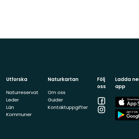
Utforska
Naturkartan
Följ
Ladda ner
oss
app
Naturreservat
Om oss
Facebook
App
Leder
Guider
Store
Län
Kontaktuppgifter
Instagram
App
Kommuner
Store