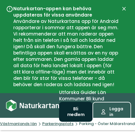
Naturkartan-appen kan behöva
Stän
uppdateras för vissa användare
Användare av Naturkartans app för Android
rapporterar i sommar att appen är seg mm.
Vi rekommenderar att man raderar appen
helt från sin telefon i så fall och laddar ned
igen! Då skall den fungera bättre. Den
befintliga appen skall ersättas av en ny app
efter sommaren. Den gamla appen laddar
all data för hela landet lokalt i appen (för
att klara offline-läge) men det innebär att
den blir för stor för vissa telefoner - då
behöver den raderas och laddas ned igen!
Utforska
Guider
Län
Kommuner
Bli kund
Bli
Logga
medlem
in
Västmanlands län
Parkeringsplats
Parking - Öster Mälarstrand