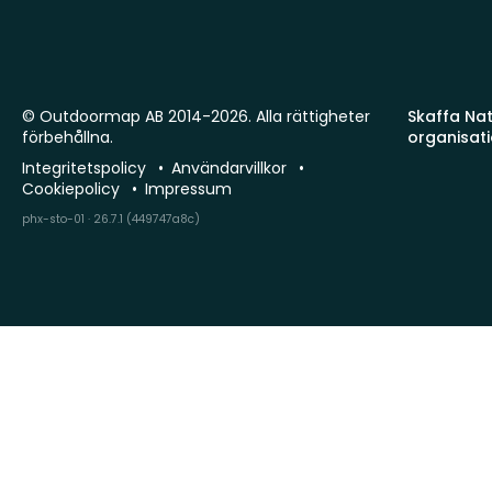
© Outdoormap AB 2014-2026. Alla rättigheter
Skaffa Natu
förbehållna.
organisat
Integritetspolicy
Användarvillkor
Cookiepolicy
Impressum
phx-sto-01 · 26.7.1 (449747a8c)