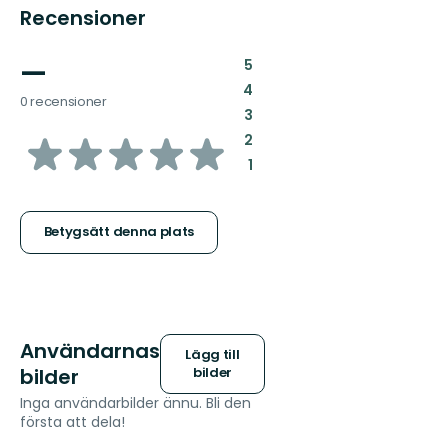
Recensioner
—
:
5
:
4
0 recensioner
:
3
av
:
2
:
1
5
stjärnor
Betygsätt denna plats
Användarnas
Lägg till
bilder
bilder
Inga användarbilder ännu. Bli den
första att dela!