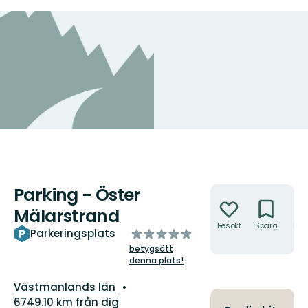
Parking - Öster
Åtgärder
Mälarstrand
Besökt
Spara
Hitt
av
Parkeringsplats
hit
5
betygsätt
stjärnor
denna plats!
Län:
Västmanlands län
6749.10 km från dig