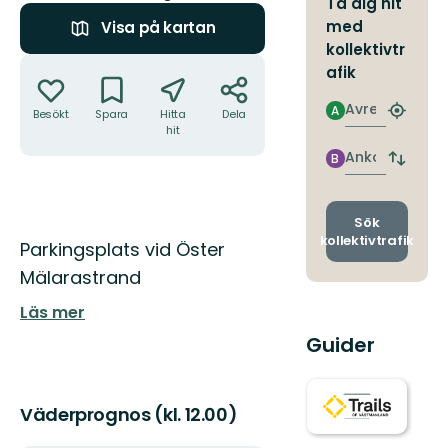
Ta dig hit
med
Visa på kartan
kollektivtr
Åtgärder
afik
Avresa
A
Besökt
Spara
Hitta
Dela
Hitta
hit
närmas
hållpla
Ankomst
B
Byt
avgång
och
ankomst
Sök
kollektivtrafik
Beskrivning
Parkingsplats vid Öster
Mälarastrand
Läs mer
Guider
Väderprognos (kl. 12.00)