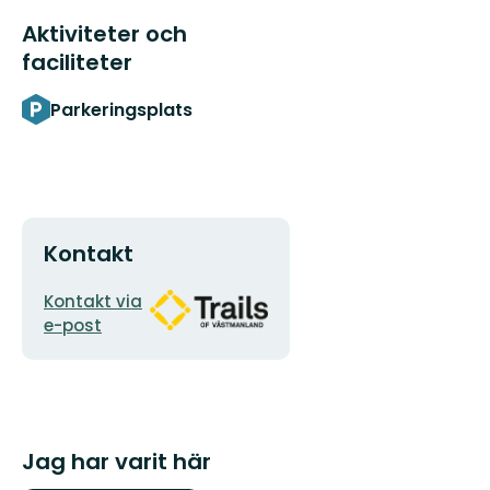
Aktiviteter och
faciliteter
Parkeringsplats
Kontakt
E-
Organisationens
Kontakt via
postadress
logotyp
e-post
Jag har varit här