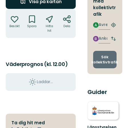
med
Visa på kartan
kollektivtr
Åtgärder
afik
Avresa
A
Besökt
Spara
Hitta
Dela
Hitta
hit
närmas
hållpla
Ankomst
B
Byt
avgång
och
ankomst
Sök
kollektivtrafik
Väderprognos (kl. 12.00)
Laddar...
Guider
Ta dig hit med
Länsstyrelsen