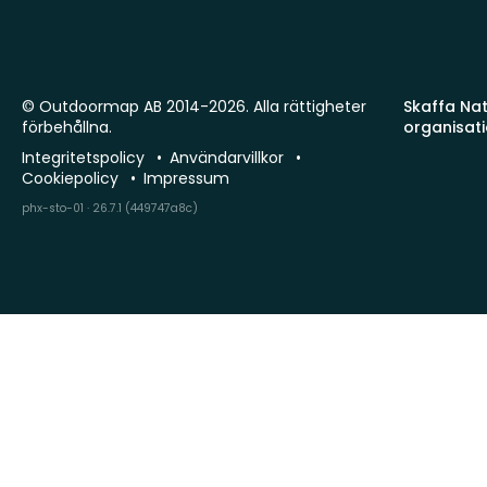
© Outdoormap AB 2014-2026. Alla rättigheter
Skaffa Natu
förbehållna.
organisat
Integritetspolicy
Användarvillkor
Cookiepolicy
Impressum
phx-sto-01 · 26.7.1 (449747a8c)