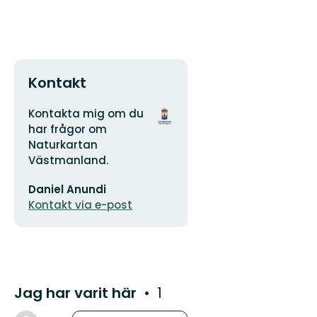
Kontakt
Adress
Organisationens
Kontakta mig om du
logotyp
har frågor om
Naturkartan
Västmanland.
E-
Daniel Anundi
postadress
Kontakt via e-post
Jag har varit här
1