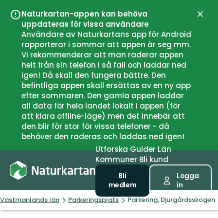
Naturkartan-appen kan behöva
Stän
uppdateras för vissa användare
Användare av Naturkartans app för Android
rapporterar i sommar att appen är seg mm.
Vi rekommenderar att man raderar appen
helt från sin telefon i så fall och laddar ned
igen! Då skall den fungera bättre. Den
befintliga appen skall ersättas av en ny app
efter sommaren. Den gamla appen laddar
all data för hela landet lokalt i appen (för
att klara offline-läge) men det innebär att
den blir för stor för vissa telefoner - då
behöver den raderas och laddas ned igen!
Utforska
Guider
Län
Kommuner
Bli kund
Bli
Logga
medlem
in
Västmanlands län
Parkeringsplats
Parkering, Djurgårdsskogen