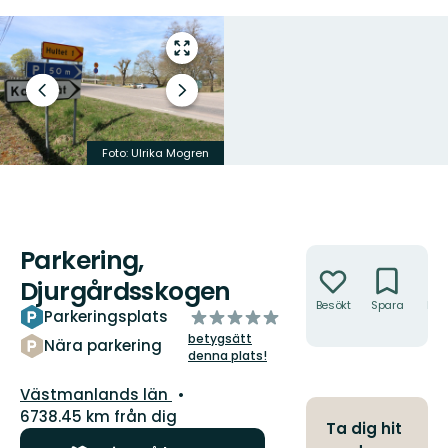
Gå
till
helskärmsläge
Föregående
Nästa
bild
bildspel
Foto: Ulrika Mogren
Foto: Ulrika Mogren
Parkering,
Åtgärder
Djurgårdsskogen
Besökt
Spara
Hitt
av
Parkeringsplats
hit
5
betygsätt
Nära parkering
stjärnor
denna plats!
Län:
Västmanlands län
6738.45 km från dig
Ta dig hit