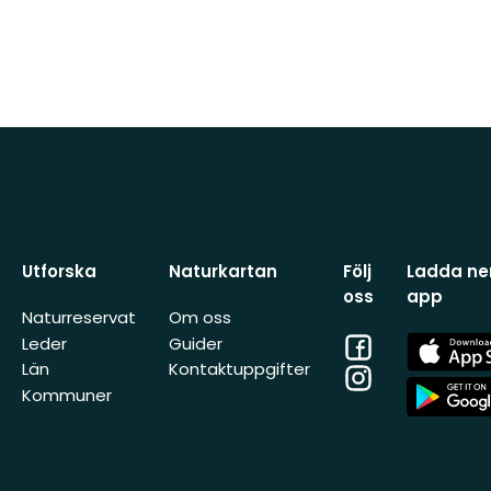
Utforska
Naturkartan
Följ
Ladda ner
oss
app
Naturreservat
Om oss
Facebook
App
Leder
Guider
Store
Län
Kontaktuppgifter
Instagram
App
Kommuner
Store