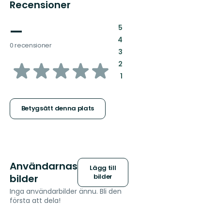
Recensioner
—
:
5
:
4
0 recensioner
:
3
av
:
2
:
1
5
stjärnor
Betygsätt denna plats
Användarnas
Lägg till
bilder
bilder
Inga användarbilder ännu. Bli den
första att dela!