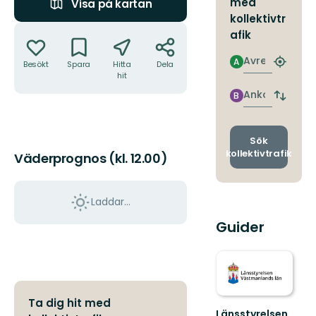
med
Visa på kartan
kollektivtr
Åtgärder
afik
Avresa
A
Besökt
Spara
Hitta
Dela
Hitta
hit
närmas
hållpla
Ankomst
B
Byt
avgång
och
ankomst
Sök
kollektivtrafik
Väderprognos (kl. 12.00)
Laddar...
Guider
Ta dig hit med
Länsstyrelsen