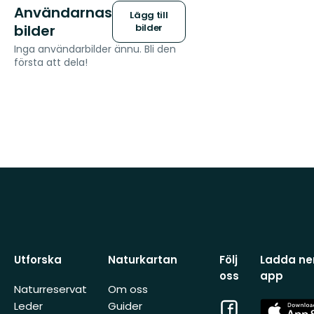
Användarnas
Lägg till
bilder
bilder
Inga användarbilder ännu. Bli den
första att dela!
Utforska
Naturkartan
Följ
Ladda ner
oss
app
Naturreservat
Om oss
Facebook
App
Leder
Guider