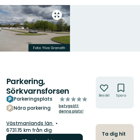
Gå
till
helskärmsläge
Foto: Ylva Granath
Parkering,
Åtgärder
Sörkvarnsforsen
Besökt
Spara
Hitt
av
Parkeringsplats
hit
5
betygsätt
Nära parkering
stjärnor
denna plats!
Län:
Västmanlands län
6731.15 km från dig
Ta dig hit