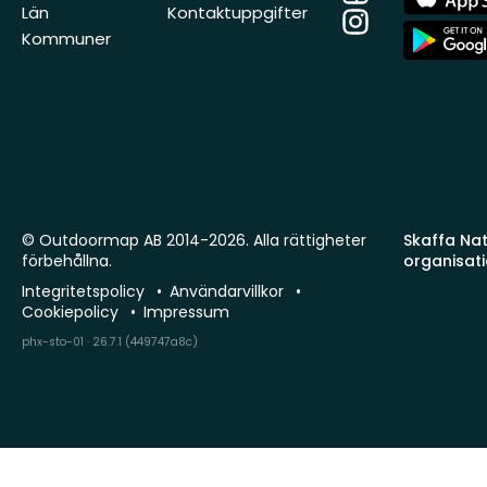
Store
Län
Kontaktuppgifter
Instagram
App
Kommuner
Store
© Outdoormap AB 2014-2026. Alla rättigheter
Skaffa Natu
förbehållna.
organisat
Integritetspolicy
Användarvillkor
Cookiepolicy
Impressum
phx-sto-01 · 26.7.1 (449747a8c)