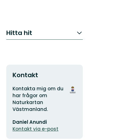
Hitta hit
Kontakt
Adress
Organisationens
Kontakta mig om du
logotyp
har frågor om
Naturkartan
Västmanland.
E-
Daniel Anundi
postadress
Kontakt via e-post