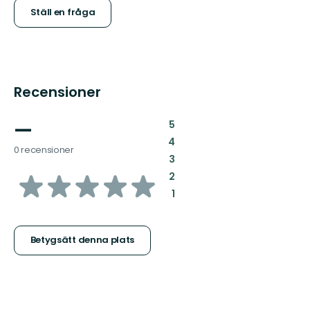
Ställ en fråga
Recensioner
—
:
5
:
4
0 recensioner
:
3
av
:
2
:
1
5
stjärnor
Betygsätt denna plats