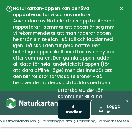
Naturkartan-appen kan behöva
Stän
uppdateras för vissa användare
Användare av Naturkartans app för Android
rapporterar i sommar att appen är seg mm.
Vi rekommenderar att man raderar appen
helt från sin telefon i så fall och laddar ned
igen! Då skall den fungera bättre. Den
befintliga appen skall ersättas av en ny app
efter sommaren. Den gamla appen laddar
all data för hela landet lokalt i appen (för
att klara offline-läge) men det innebär att
den blir för stor för vissa telefoner - då
behöver den raderas och laddas ned igen!
Utforska
Guider
Län
Kommuner
Bli kund
Bli
Logga
medlem
in
Västmanlands län
Parkeringsplats
Parkering, Sörkvarnsforsen