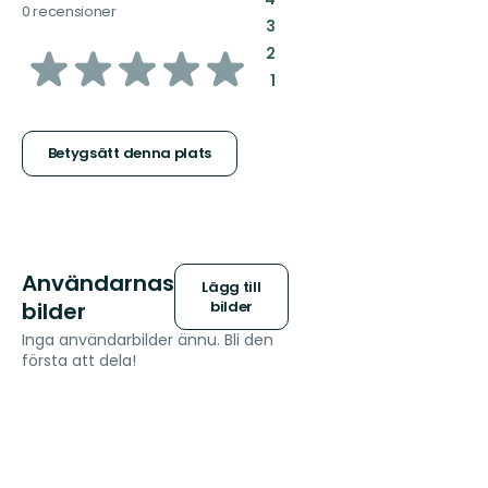
0 recensioner
:
3
av
:
2
:
1
5
stjärnor
Betygsätt denna plats
Användarnas
Lägg till
bilder
bilder
Inga användarbilder ännu. Bli den
första att dela!