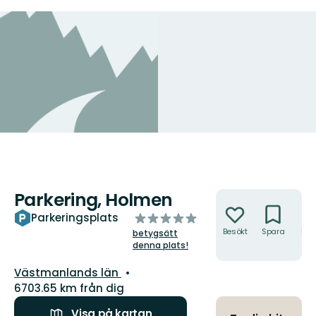
Parkering, Holmen
Åtgärder
av
Parkeringsplats
5
Besökt
Spara
Hitt
betygsätt
hit
stjärnor
denna plats!
Län:
Västmanlands län
6703.65 km från dig
Visa på kartan