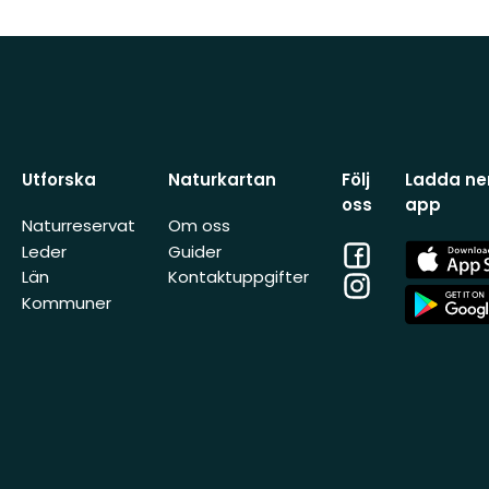
Utforska
Naturkartan
Följ
Ladda ner
oss
app
Naturreservat
Om oss
Facebook
App
Leder
Guider
Store
Län
Kontaktuppgifter
Instagram
App
Kommuner
Store