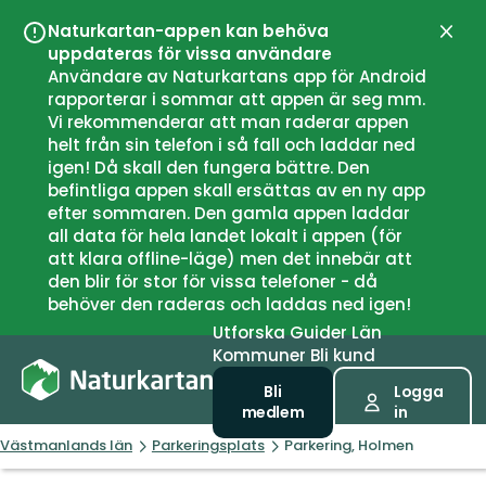
Naturkartan-appen kan behöva
Stän
uppdateras för vissa användare
Användare av Naturkartans app för Android
rapporterar i sommar att appen är seg mm.
Vi rekommenderar att man raderar appen
helt från sin telefon i så fall och laddar ned
igen! Då skall den fungera bättre. Den
befintliga appen skall ersättas av en ny app
efter sommaren. Den gamla appen laddar
all data för hela landet lokalt i appen (för
att klara offline-läge) men det innebär att
den blir för stor för vissa telefoner - då
behöver den raderas och laddas ned igen!
Utforska
Guider
Län
Kommuner
Bli kund
Bli
Logga
medlem
in
Västmanlands län
Parkeringsplats
Parkering, Holmen