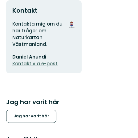
Kontakt
Adress
Organisationens
Kontakta mig om du
logotyp
har frågor om
Naturkartan
Västmanland.
E-
Daniel Anundi
postadress
Kontakt via e-post
Jag har varit här
Jag har varit här