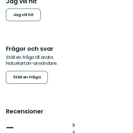
Jag vill hit
Jag vill hit
Frågor och svar
Ställ en fråga till andra
Naturkartan-användare.
Ställ en fråga
Recensioner
—
:
5
:
4