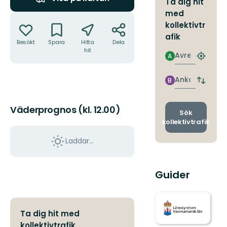
Ta dig hit
med
Åtgärder
kollektivtr
afik
Besökt
Spara
Hitta
Dela
hit
Avresa
A
Hitta
närmas
hållpla
Ankomst
B
Byt
avgång
och
Väderprognos (kl. 12.00)
ankomst
Sök
kollektivtrafik
Laddar...
Guider
Ta dig hit med
kollektivtrafik