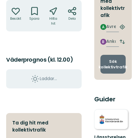
med
Åtgärder
kollektivtr
afik
Besökt
Spara
Hitta
Dela
hit
Avresa
A
Hitta
närmas
hållpla
Ankomst
B
Byt
avgång
och
Väderprognos (kl. 12.00)
ankomst
Sök
kollektivtrafik
Laddar...
Guider
Ta dig hit med
kollektivtrafik
Länsstyrelsen