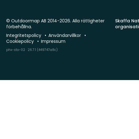
© Outdoormap AB 2014-2026. Alla rättigheter
Skaffa Natu
förbehållna.
organisat
Integritetspolicy
Användarvillkor
Cookiepolicy
Impressum
phx-sto-02 · 26.7.1 (449747a8c)