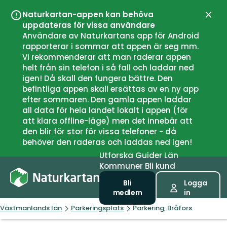
Naturkartan-appen kan behöva
Stän
uppdateras för vissa användare
Användare av Naturkartans app för Android
rapporterar i sommar att appen är seg mm.
Vi rekommenderar att man raderar appen
helt från sin telefon i så fall och laddar ned
igen! Då skall den fungera bättre. Den
befintliga appen skall ersättas av en ny app
efter sommaren. Den gamla appen laddar
all data för hela landet lokalt i appen (för
att klara offline-läge) men det innebär att
den blir för stor för vissa telefoner - då
behöver den raderas och laddas ned igen!
Utforska
Guider
Län
Kommuner
Bli kund
Bli
Logga
medlem
in
Västmanlands län
Parkeringsplats
Parkering, Bråfors