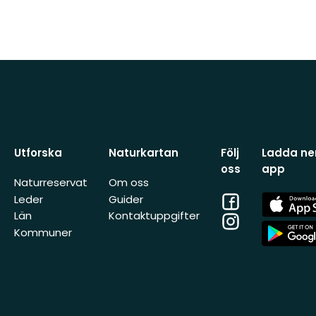
Utforska
Naturkartan
Följ
Ladda ner
oss
app
Naturreservat
Om oss
Facebook
App
Leder
Guider
Store
Län
Kontaktuppgifter
Instagram
App
Kommuner
Store