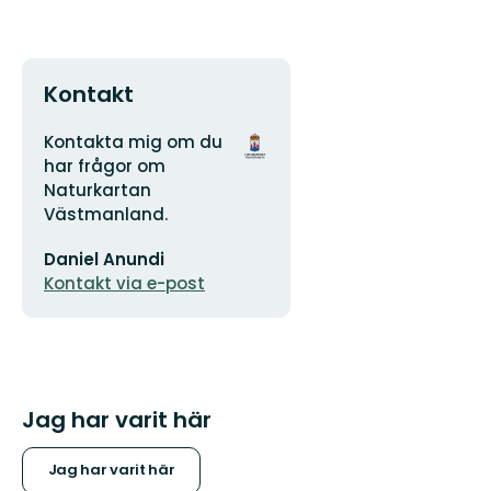
Kontakt
Adress
Organisationens
Kontakta mig om du
logotyp
har frågor om
Naturkartan
Västmanland.
E-
Daniel Anundi
postadress
Kontakt via e-post
Jag har varit här
Jag har varit här