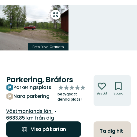
Gå
till
helskärmsläge
Foto: Ylva Granath
Parkering, Bråfors
Åtgärder
av
Parkeringsplats
5
Besökt
Spara
Hitt
betygsätt
Nära parkering
hit
stjärnor
denna plats!
Län:
Västmanlands län
6683.85 km från dig
Visa på kartan
Ta dig hit