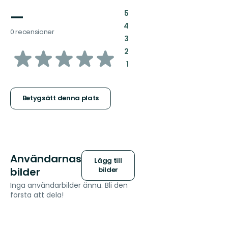
—
:
5
:
4
0 recensioner
:
3
av
:
2
:
1
5
stjärnor
Betygsätt denna plats
Användarnas
Lägg till
bilder
bilder
Inga användarbilder ännu. Bli den
första att dela!