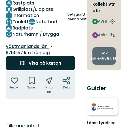
Rastplats
kollektivtr
Grillplats/Eldplats
afik
betygsätt
Information
denna plats!
Avresa
Toalett
Naturbad
A
Hitta
Badplats
närmas
hållpla
Naturhamn / Brygga
Ankomst
B
Byt
avgång
Län:
Västmanlands län
och
ankomst
6750.57 km från dig
Sök
kollektivtrafik
Visa på kartan
Åtgärder
Guider
Besökt
Spara
Hitta
Dela
hit
Länsstyrelsen
Beskrivning
Tillgänglighet