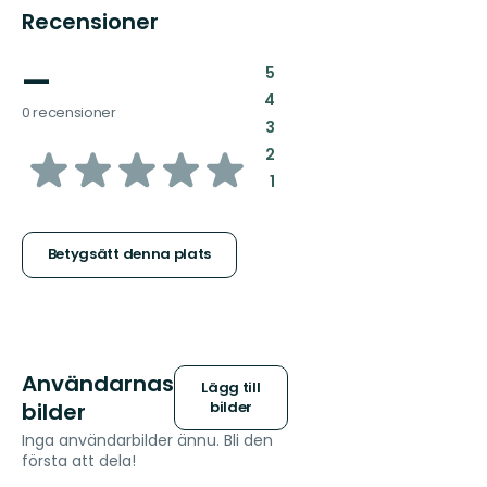
Recensioner
—
:
5
:
4
0 recensioner
:
3
av
:
2
:
1
5
stjärnor
Betygsätt denna plats
Användarnas
Lägg till
bilder
bilder
Inga användarbilder ännu. Bli den
första att dela!