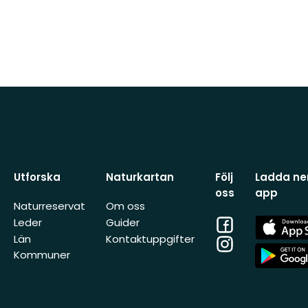
Utforska
Naturkartan
Följ
Ladda ner
oss
app
Naturreservat
Om oss
Facebook
App
Leder
Guider
Store
Län
Kontaktuppgifter
Instagram
App
Kommuner
Store