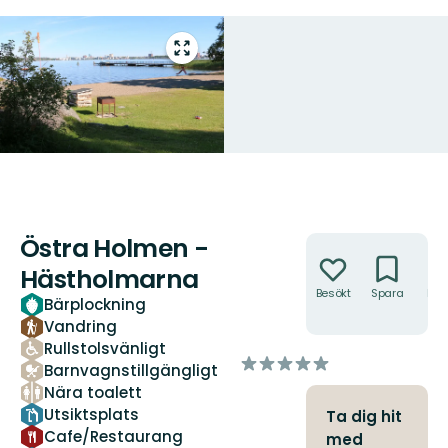
Gå
till
helskärmsläge
Östra Holmen -
Åtgärder
Hästholmarna
Besökt
Spara
Hitt
Bärplockning
hit
Vandring
Rullstolsvänligt
av
Barnvagnstillgängligt
5
Nära toalett
stjärnor
Utsiktsplats
Ta dig hit
Cafe/Restaurang
med