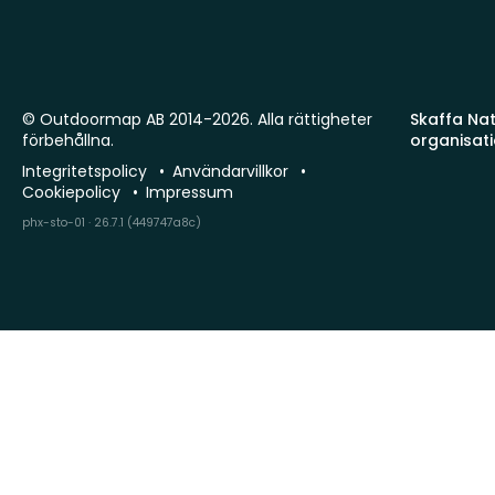
© Outdoormap AB 2014-2026. Alla rättigheter
Skaffa Natu
förbehållna.
organisat
Integritetspolicy
Användarvillkor
Cookiepolicy
Impressum
phx-sto-01 · 26.7.1 (449747a8c)