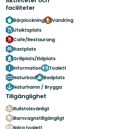
Aktiviteter och
faciliteter
Bärplockning
Vandring
Utsiktsplats
Cafe/Restaurang
Rastplats
Grillplats/Eldplats
Information
Toalett
Naturbad
Badplats
Naturhamn / Brygga
Tillgänglighet
Rullstolsvänligt
Barnvagnstillgängligt
Nära toalett