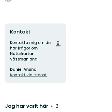
Kontakt
Adress
Organisationens
Kontakta mig om du
logotyp
har frågor om
Naturkartan
Västmanland.
E-
Daniel Anundi
postadress
Kontakt via e-post
Jag har varit här
2