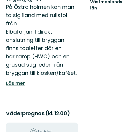
Västmanlands
På Östra holmen kan man
län
Välkommen
ta sig iland med rullstol
till
från
Västmanlands
vackra
Elbafärjan. I direkt
natur!
anslutning till bryggan
finns toaletter där en
har ramp (HWC) och en
grusad stig leder från
bryggan till kiosken/kaféet.
Läs mer
Väderprognos (kl. 12.00)
Laddar...