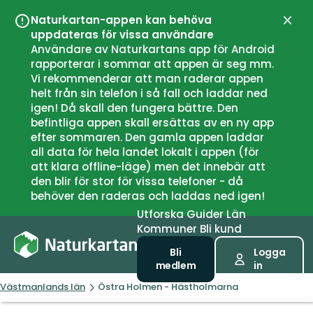
Naturkartan-appen kan behöva
Stän
uppdateras för vissa användare
Användare av Naturkartans app för Android
rapporterar i sommar att appen är seg mm.
Vi rekommenderar att man raderar appen
helt från sin telefon i så fall och laddar ned
igen! Då skall den fungera bättre. Den
befintliga appen skall ersättas av en ny app
efter sommaren. Den gamla appen laddar
all data för hela landet lokalt i appen (för
att klara offline-läge) men det innebär att
den blir för stor för vissa telefoner - då
behöver den raderas och laddas ned igen!
Utforska
Guider
Län
Kommuner
Bli kund
Bli
Logga
medlem
in
Västmanlands län
Östra Holmen - Hästholmarna