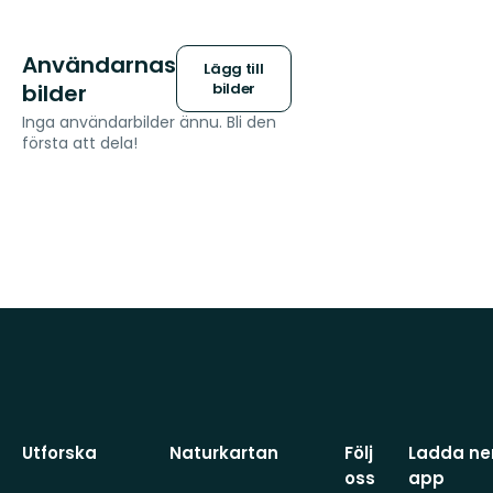
Användarnas
Lägg till
bilder
bilder
Inga användarbilder ännu. Bli den
första att dela!
Utforska
Naturkartan
Följ
Ladda ner
oss
app