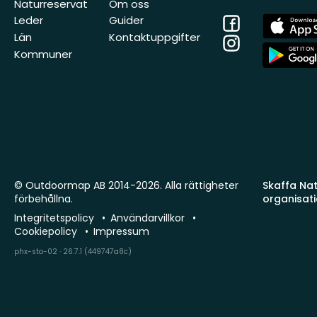
Naturreservat
Om oss
Facebook
App
Leder
Guider
Store
Län
Kontaktuppgifter
Instagram
App
Kommuner
Store
© Outdoormap AB 2014-2026. Alla rättigheter
Skaffa Natu
förbehållna.
organisat
Integritetspolicy
Användarvillkor
Cookiepolicy
Impressum
phx-sto-02 · 26.7.1 (449747a8c)