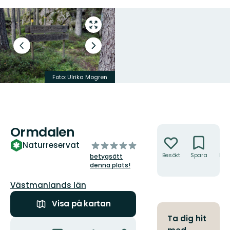
Gå
till
helskärmsläge
Föregående
Nästa
bild
bildspel
Foto: Ulrika Mogren
Foto: Ulrika Mogren
Ormdalen
Åtgärder
av
Naturreservat
5
Besökt
Spara
Hitt
betygsätt
hit
stjärnor
denna plats!
Län:
Västmanlands län
Visa på kartan
Ta dig hit
Åtgärder