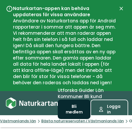
Naturkartan-appen kan behöva
Stän
uppdateras för vissa användare
Användare av Naturkartans app för Android
rapporterar i sommar att appen är seg mm.
Vi rekommenderar att man raderar appen
helt från sin telefon i så fall och laddar ned
igen! Då skall den fungera bättre. Den
befintliga appen skall ersättas av en ny app
efter sommaren. Den gamla appen laddar
all data för hela landet lokalt i appen (för
att klara offline-läge) men det innebär att
den blir för stor för vissa telefoner - då
behöver den raderas och laddas ned igen!
Utforska
Guider
Län
Kommuner
Bli kund
Bli
Logga
medlem
in
Västmanlands län
Bästa naturreservaten i Västmanlands län
O