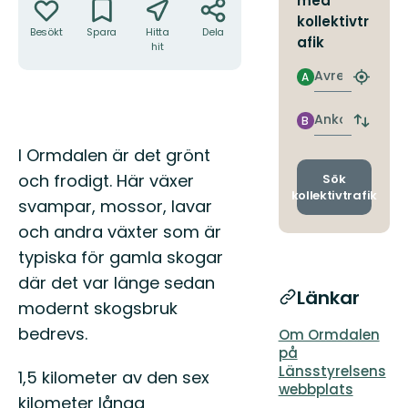
med
kollektivtr
Besökt
Spara
Hitta
Dela
afik
hit
Avresa
A
Hitta
närmas
hållpla
Ankomst
B
Byt
avgång
Beskrivning
I Ormdalen är det grönt
och
ankomst
och frodigt. Här växer
Sök
kollektivtrafik
svampar, mossor, lavar
och andra växter som är
typiska för gamla skogar
där det var länge sedan
Länkar
modernt skogsbruk
bedrevs.
Om Ormdalen
på
Länsstyrelsens
1,5 kilometer av den sex
webbplats
kilometer långa