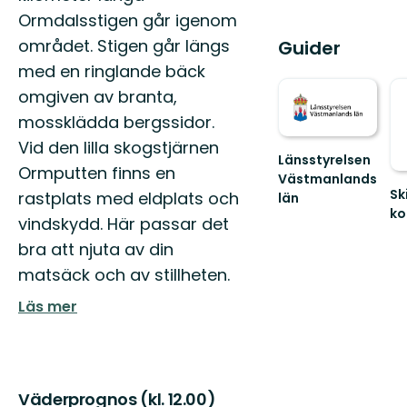
Ormdalsstigen går igenom
området. Stigen går längs
Guider
med en ringlande bäck
omgiven av branta,
mossklädda bergssidor.
Vid den lilla skogstjärnen
Länsstyrelsen
Ormputten finns en
Västmanlands
Sk
rastplats med eldplats och
län
k
Välkommen
vindskydd. Här passar det
Vä
till
bra att njuta av din
till
Västmanlands
Sk
vackra
matsäck och av stillheten.
fan
natur!
nat
Läs mer
Väderprognos (kl. 12.00)