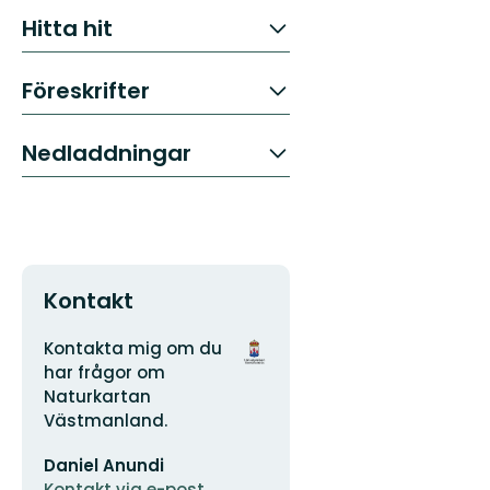
Hitta hit
Föreskrifter
Nedladdningar
Kontakt
Adress
Organisationens
Kontakta mig om du
logotyp
har frågor om
Naturkartan
Västmanland.
E-
Daniel Anundi
postadress
Kontakt via e-post