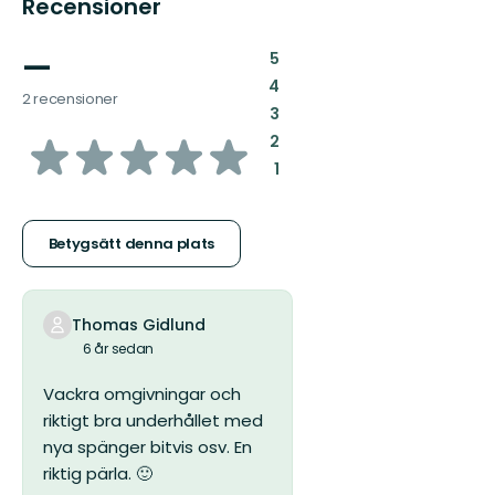
Recensioner
—
:
5
:
4
2 recensioner
:
3
av
:
2
:
1
5
stjärnor
Betygsätt denna plats
Thomas Gidlund
6 år sedan
Vackra omgivningar och
riktigt bra underhållet med
nya spänger bitvis osv. En
riktig pärla. 🙂