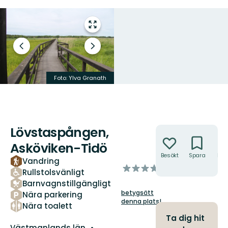
Gå
till
helskärmsläge
Föregående
Nästa
bild
bildspel
Foto: Ylva Granath
Foto: Ylva Granath
Lövstaspången,
Åtgärder
Asköviken-Tidö
Besökt
Spara
Hitt
Vandring
hit
av
Rullstolsvänligt
5
Barnvagnstillgängligt
stjärnor
betygsätt
Nära parkering
denna plats!
Nära toalett
Ta dig hit
Län:
Västmanlands län