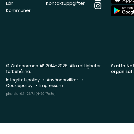
Store
Län
Kontaktuppgifter
Instagram
App
Kommuner
Store
© Outdoormap AB 2014-2026. Alla rättigheter
Skaffa Natu
förbehållna.
organisat
Integritetspolicy
Användarvillkor
Cookiepolicy
Impressum
phx-sto-02 · 26.7.1 (449747a8c)