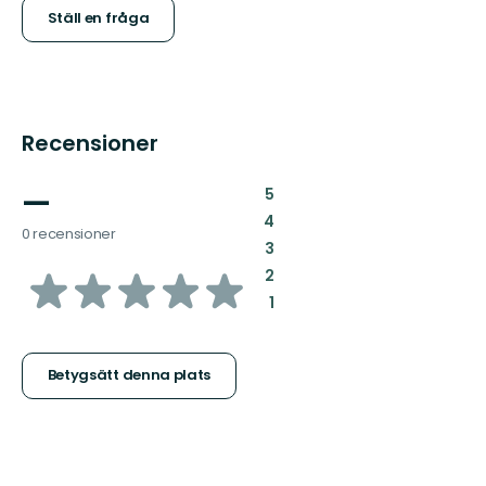
Ställ en fråga
Recensioner
—
:
5
:
4
0 recensioner
:
3
av
:
2
:
1
5
stjärnor
Betygsätt denna plats