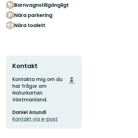
Barnvagnstillgängligt
Nära parkering
Nära toalett
Kontakt
Adress
Organisationens
Kontakta mig om du
logotyp
har frågor om
Naturkartan
Västmanland.
E-
Daniel Anundi
postadress
Kontakt via e-post