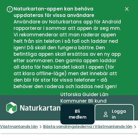
Naturkartan-appen kan behöva
Stän
uppdateras för vissa användare
Användare av Naturkartans app för Android
rapporterar i sommar att appen är seg mm.
Vi rekommenderar att man raderar appen
helt från sin telefon i så fall och laddar ned
igen! Då skall den fungera bättre. Den
befintliga appen skall ersättas av en ny app
efter sommaren. Den gamla appen laddar
all data för hela landet lokalt i appen (för
att klara offline-läge) men det innebär att
den blir för stor för vissa telefoner - då
behöver den raderas och laddas ned igen!
Utforska
Guider
Län
Kommuner
Bli kund
Bli
Logga
medlem
in
Västmanlands län
Bästa vandringslederna i Västmanlands län