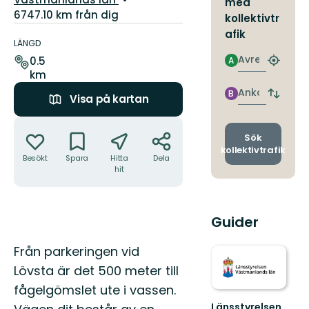
med
6747.10 km från dig
kollektivtr
Information
afik
om
LÄNGD
leden
Avresa
0.5
A
Hitta
km
närmas
hållpla
Ankomst
B
Byt
Visa på kartan
avgång
Åtgärder
och
ankomst
Sök
kollektivtrafik
Besökt
Spara
Hitta
Dela
hit
Guider
Beskrivning
Från parkeringen vid
Lövsta är det 500 meter till
fågelgömslet ute i vassen.
Länsstyrelsen