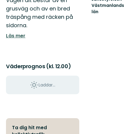
Vägen dit består av en
Västmanlands
grusväg och av en bred
län
träspång med räcken på
Välkommen
till
sidorna.
Västmanlands
vackra
Läs mer
natur!
Väderprognos (kl. 12.00)
Laddar...
Ta dig hit med