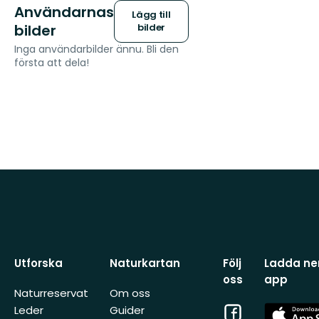
Användarnas
Lägg till
bilder
bilder
Inga användarbilder ännu. Bli den
första att dela!
Utforska
Naturkartan
Följ
Ladda ner
oss
app
Naturreservat
Om oss
Facebook
App
Leder
Guider