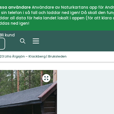
issa användare
Användare av Naturkartans app för Andr
n telefon i så fall och laddar ned igen! Då skall den fun
 all data för hela landet lokalt i appen (för att klara of
addas ned igen!
Bli kund
23 Lilla Älgsjön – Klackberg | Bruksleden
Gå
till
helskärmsläge