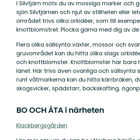
I Silvtjärn möts du av mossiga marker och ga
sjön Silvtjärnen och njut av stillheten eller l
området trivs olika orkidéer, som till exempe
knottblomstret. Plocka gärna med dig av d
Flera olika sällsynta växter, mossor och svampar
gruvområdet kan du hitta olika slags orkidée
och knottblomster. Knottblomster har bara hi
länet. Här trivs även ovanliga och sällsynta 
runt våtmarkerna kan du hitta kärrbräken, d
skogsvicker, spädstarr, backskafting, ögon
BO OCH ÄTA i närheten
Klackbergsgården