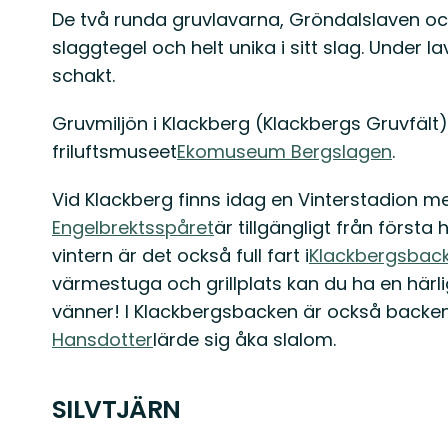
De två runda gruvlavarna, Gröndalslaven oc
slaggtegel och helt unika i sitt slag. Under 
schakt.
Gruvmiljön i Klackberg (Klackbergs Gruvfält)
friluftsmuseet
Ekomuseum Bergslagen
.
Vid Klackberg finns idag en Vinterstadion me
Engelbrektsspåret
är tillgängligt från första
vintern är det också full fart i
Klackbergsbac
värmestuga och grillplats kan du ha en härl
vänner! I Klackbergsbacken är också backe
Hansdotter
lärde sig åka slalom.
SILVTJÄRN