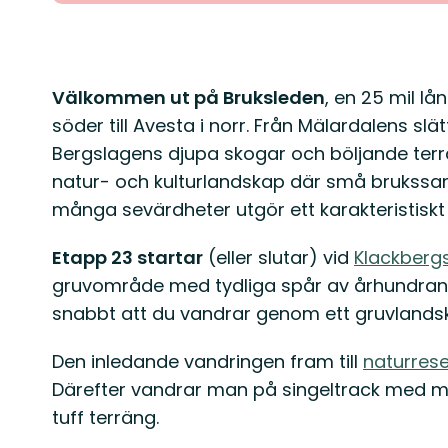
Beskrivning
Välkommen ut på Bruksleden
, en 25 mil lå
söder till Avesta i norr. Från Mälardalens slä
Bergslagens djupa skogar och böljande ter
natur- och kulturlandskap där små brukss
många sevärdheter utgör ett karakteristiskt 
Etapp 23 startar
(eller slutar) vid
Klackberg
gruvområde med tydliga spår av århundrand
snabbt att du vandrar genom ett gruvlands
Den inledande vandringen fram till
naturrese
Därefter vandrar man på singeltrack med m
tuff terräng.