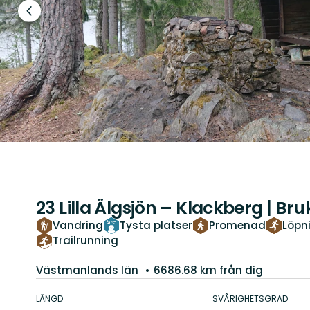
Föregående
bild
23 Lilla Älgsjön – Klackberg | Br
Vandring
Tysta platser
Promenad
Löpn
Trailrunning
Län:
Västmanlands län
6686.68 km från dig
Information
om
LÄNGD
SVÅRIGHETSGRAD