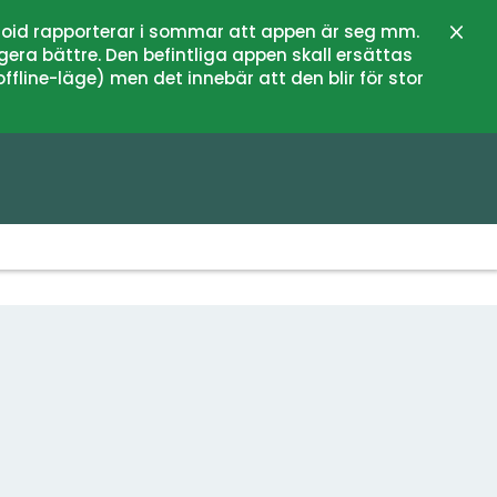
oid rapporterar i sommar att appen är seg mm.
Stän
gera bättre. Den befintliga appen skall ersättas
fline-läge) men det innebär att den blir för stor