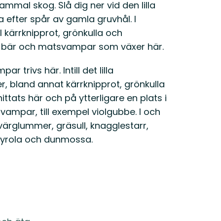
mmal skog. Slå dig ner vid den lilla
eta efter spår av gamla gruvhål. I
l kärrknipprot, grönkulla och
e bär och matsvampar som växer här.
 trivs här. Intill det lilla
r, bland annat kärrknipprot, grönkulla
ttats här och på ytterligare en plats i
svampar, till exempel violgubbe. I och
värglummer, gräsull, knagglestarr,
pyrola och dunmossa.