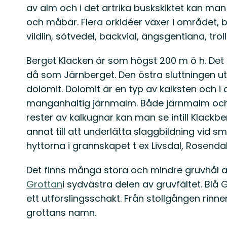
av alm och i det artrika buskskiktet kan man 
och måbär. Flera orkidéer växer i området, 
vildlin, sötvedel, backvial, ängsgentiana, trol
Berget Klacken är som högst 200 m ö h. Det 
då som Järnberget. Den östra sluttningen utg
dolomit. Dolomit är en typ av kalksten och i 
manganhaltig järnmalm. Både järnmalm och 
rester av kalkugnar kan man se intill Klack
annat till att underlätta slaggbildning vid sm
hyttorna i grannskapet t ex Livsdal, Rosenda
Det finns många stora och mindre gruvhål att
Grottan
i sydvästra delen av gruvfältet. Bl
ett utforslingsschakt. Från stollgången rinne
grottans namn.