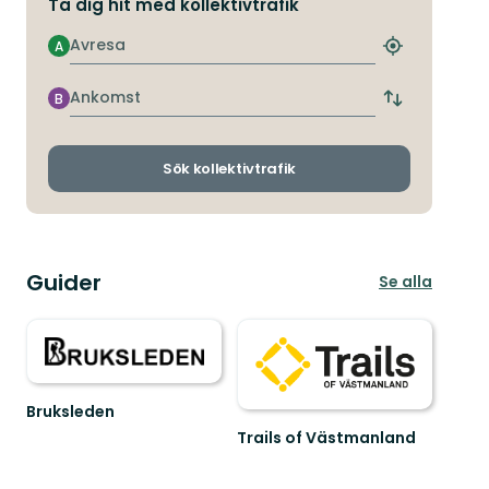
Ta dig hit med kollektivtrafik
Avresa
A
Hitta
närmaste
hållplats
Ankomst
B
Byt
avgångs-
och
ankomsthållp
Sök kollektivtrafik
Guider
Se alla
Bruksleden
Välkommen
Trails of Västmanland
till
Trails
Bruksleden!
of