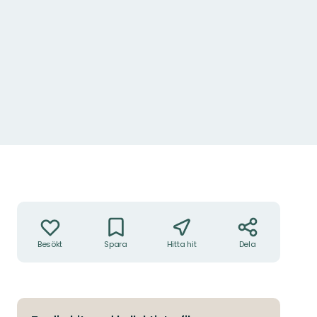
Åtgärder
Besökt
Spara
Hitta hit
Dela