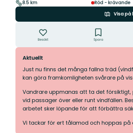
leden
8.5 km
Röd - krävande
Visa på
Åtgärder
Besökt
Spara
Aktuellt
Just nu finns det många fallna träd (vind
kan göra framkomligheten svårare på vis
Vandrare uppmanas att ta det försiktigt, 
vid passager över eller runt vindfällen. B
arbetet sker löpande för att förbättra säk
Vi tackar för ert tålamod och hoppas på er 