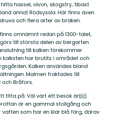
hitta hassel, olvon, skogstry, tibast
bland annat Rödsyssla. Här finns även
l­druva och flera arter av bräken.
finns om­nämnt redan på 1300-talet,
örs till största delen av bergarten
anslutning till kalken förekommer
kalksten har brutits i området och
bergsgården. Kalken användes bland
ältning­en. Malmen fraktades till
l och Bråfors.
 titta på. Väl värt ett besök är
Blå
å Grottan är en gammal stollgång och
r vatten som har en klar blå färg, därav