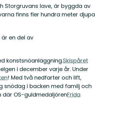
h Storgruvans lave, är byggda av
lavarna finns fler hundra meter djupa
 är en del av
d konst­snö­anläggning.
Skispåret
 helgen i december varje år. Under
ken
! Med två nedfarter och lift,
ig snödag i backen med familj och
n där OS-guldmedaljören
Frida