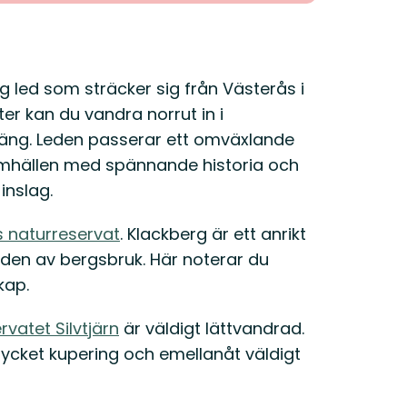
ng led som sträcker sig från Västerås i
tter kan du vandra norrut in i
räng. Leden passerar ett omväxlande
amhällen med spännande historia och
inslag.
s naturreservat
. Klackberg är ett anrikt
en av bergsbruk. Här noterar du
kap.
rvatet Silvtjärn
är väldigt lättvandrad.
ycket kupering och emellanåt väldigt