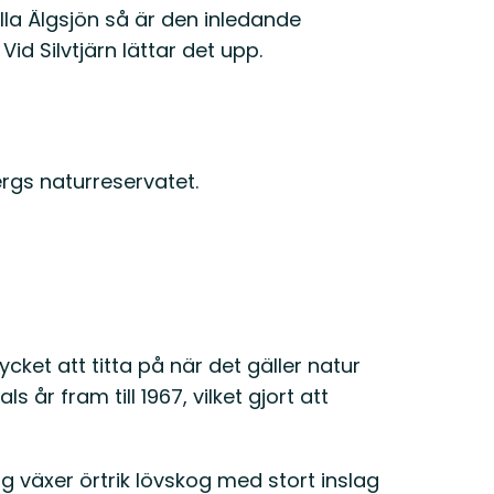
Lilla Älgsjön så är den inledande
id Silvtjärn lättar det upp.
ergs naturreservatet.
et att titta på när det gäller natur
s år fram till 1967, vilket gjort att
rg växer örtrik lövskog med stort inslag