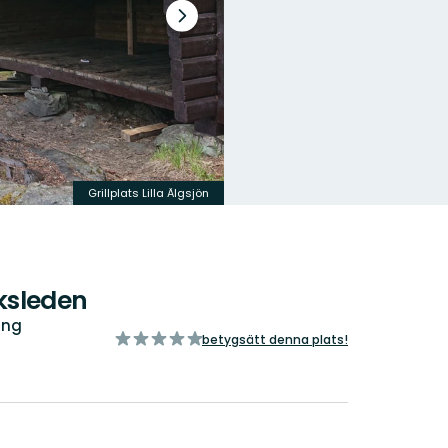
Nästa
bildspel
Grillplats Lilla Älgsjön
uksleden
ing
av
betygsätt denna plats!
5
stjärnor