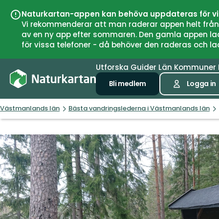
Naturkartan-appen kan behöva uppdateras för v
Vi rekommenderar att man raderar appen helt från si
av en ny app efter sommaren. Den gamla appen laddar
för vissa telefoner - då behöver den raderas och l
Utforska
Guider
Län
Kommuner
Bli medlem
Logga in
Västmanlands län
Bästa vandringslederna i Västmanlands län