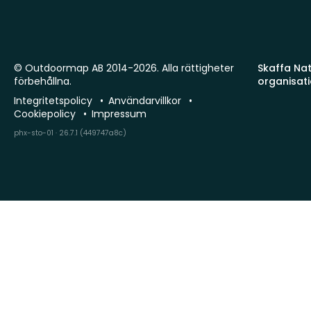
© Outdoormap AB 2014-2026. Alla rättigheter
Skaffa Natu
förbehållna.
organisat
Integritetspolicy
Användarvillkor
Cookiepolicy
Impressum
phx-sto-01 · 26.7.1 (449747a8c)