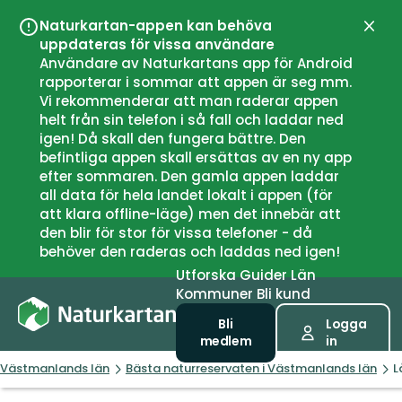
Naturkartan-appen kan behöva
Stän
uppdateras för vissa användare
Användare av Naturkartans app för Android
rapporterar i sommar att appen är seg mm.
Vi rekommenderar att man raderar appen
helt från sin telefon i så fall och laddar ned
igen! Då skall den fungera bättre. Den
befintliga appen skall ersättas av en ny app
efter sommaren. Den gamla appen laddar
all data för hela landet lokalt i appen (för
att klara offline-läge) men det innebär att
den blir för stor för vissa telefoner - då
behöver den raderas och laddas ned igen!
Utforska
Guider
Län
Kommuner
Bli kund
Bli
Logga
medlem
in
Västmanlands län
Bästa naturreservaten i Västmanlands län
L