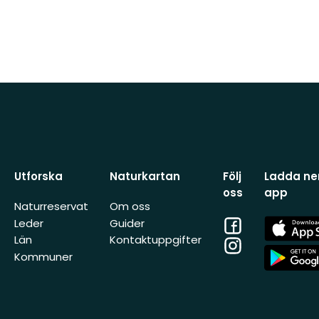
Utforska
Naturkartan
Följ
Ladda ner
oss
app
Naturreservat
Om oss
Facebook
App
Leder
Guider
Store
Län
Kontaktuppgifter
Instagram
App
Kommuner
Store