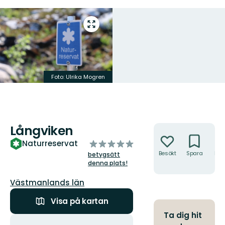
Gå
till
helskärmsläge
Foto: Ulrika Mogren
Långviken
Åtgärder
av
Naturreservat
5
Besökt
Spara
Hitt
betygsätt
hit
stjärnor
denna plats!
Län:
Västmanlands län
Visa på kartan
Ta dig hit
Åtgärder