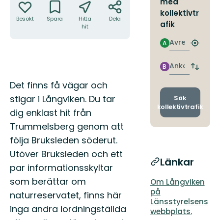
med
kollektivtr
Besökt
Spara
Hitta
Dela
afik
hit
Avresa
A
Hitta
närmas
hållpla
Ankomst
B
Byt
avgång
Beskrivning
Det finns få vägar och
och
ankomst
stigar i Långviken. Du tar
Sök
kollektivtrafik
dig enklast hit från
Trummelsberg genom att
följa Bruksleden söderut.
Utöver Bruksleden och ett
Länkar
par informationsskyltar
som berättar om
Om Långviken
på
naturreservatet, finns här
Länsstyrelsens
inga andra iordningställda
webbplats.