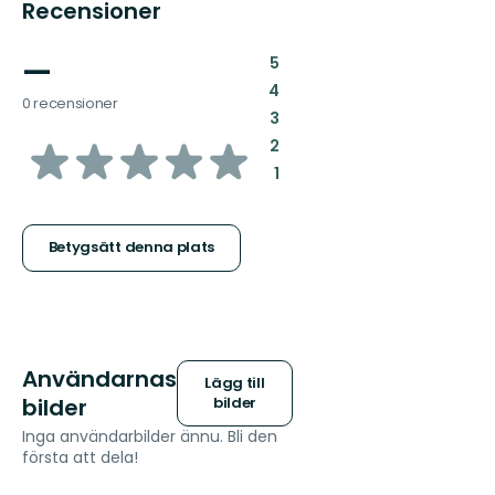
Recensioner
—
:
5
:
4
0 recensioner
:
3
av
:
2
:
1
5
stjärnor
Betygsätt denna plats
Användarnas
Lägg till
bilder
bilder
Inga användarbilder ännu. Bli den
första att dela!