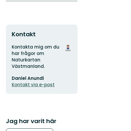
Kontakt
Adress
Organisationens
Kontakta mig om du
logotyp
har frågor om
Naturkartan
Västmanland.
E-
Daniel Anundi
postadress
Kontakt via e-post
Jag har varit här