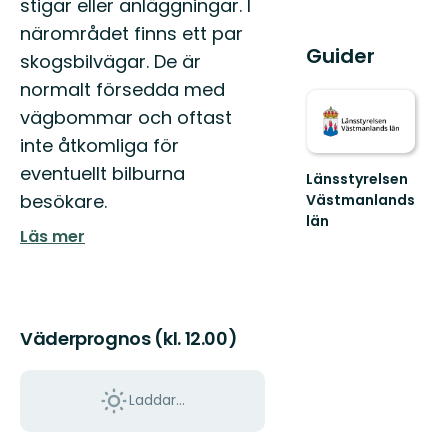
stigar eller anläggningar. I
närområdet finns ett par
Guider
skogsbilvägar. De är
normalt försedda med
vägbommar och oftast
inte åtkomliga för
eventuellt bilburna
Länsstyrelsen
besökare.
Västmanlands
län
Läs mer
Välkommen
till
Västmanlands
vackra
natur!
Väderprognos (kl. 12.00)
Laddar...