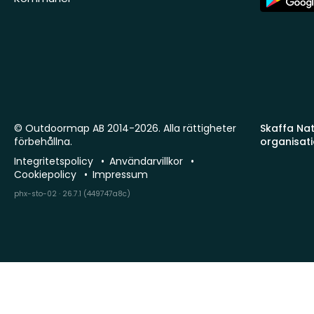
Store
© Outdoormap AB 2014-2026. Alla rättigheter
Skaffa Natu
förbehållna.
organisat
Integritetspolicy
Användarvillkor
Cookiepolicy
Impressum
phx-sto-02 · 26.7.1 (449747a8c)