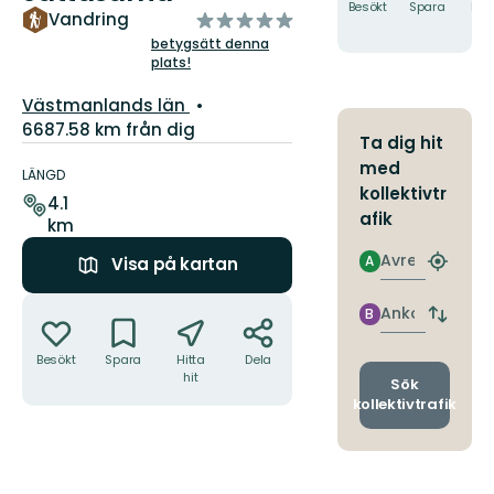
Besökt
Spara
Hitt
av
Vandring
hit
5
betygsätt denna
plats!
stjärnor
Län:
Västmanlands län
6687.58 km från dig
Ta dig hit
Information
med
om
LÄNGD
kollektivtr
leden
4.1
afik
km
Avresa
A
Visa på kartan
Hitta
närmas
Åtgärder
hållpla
Ankomst
B
Byt
avgång
Besökt
Spara
Hitta
Dela
och
hit
ankomst
Sök
kollektivtrafik