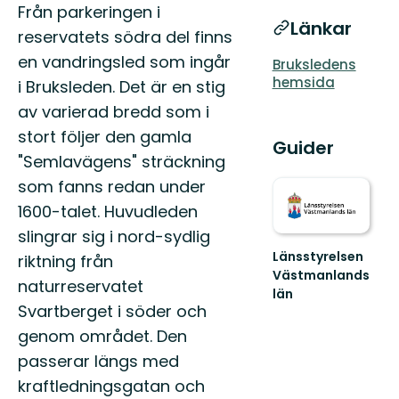
Beskrivning
Från parkeringen i
Länkar
reservatets södra del finns
en vandringsled som ingår
Bruksledens
hemsida
i Bruksleden. Det är en stig
av varierad bredd som i
stort följer den gamla
Guider
"Semlavägens" sträckning
som fanns redan under
1600-talet. Huvudleden
slingrar sig i nord-sydlig
Länsstyrelsen
riktning från
Västmanlands
naturreservatet
län
Svartberget i söder och
Välkommen
till
genom området. Den
Västmanlands
passerar längs med
vackra
natur!
kraftledningsgatan och