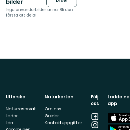
bilder
bilder
Inga användarbilder ännu. Bli den
första att dela!
Utforska
Naturkartan
Följ
Ladda ner
oss
app
Naturreservat
Om oss
Facebook
App
Leder
Guider
Store
Län
Kontaktuppgifter
Instagram
App
Kommuner