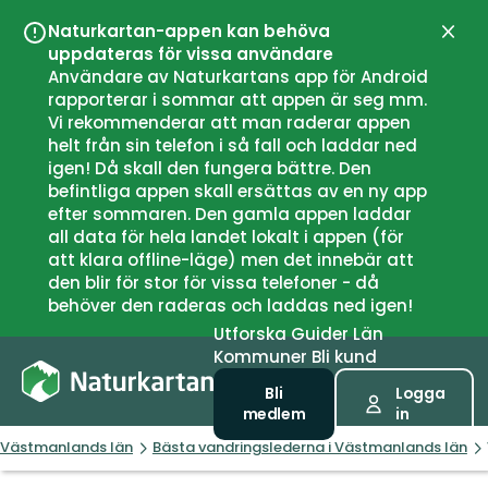
Naturkartan-appen kan behöva
Stän
uppdateras för vissa användare
Användare av Naturkartans app för Android
rapporterar i sommar att appen är seg mm.
Vi rekommenderar att man raderar appen
helt från sin telefon i så fall och laddar ned
igen! Då skall den fungera bättre. Den
befintliga appen skall ersättas av en ny app
efter sommaren. Den gamla appen laddar
all data för hela landet lokalt i appen (för
att klara offline-läge) men det innebär att
den blir för stor för vissa telefoner - då
behöver den raderas och laddas ned igen!
Utforska
Guider
Län
Kommuner
Bli kund
Bli
Logga
medlem
in
Västmanlands län
Bästa vandringslederna i Västmanlands län