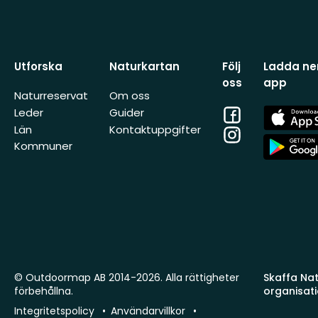
Utforska
Naturkartan
Följ
Ladda ner
oss
app
Naturreservat
Om oss
Facebook
App
Leder
Guider
Store
Län
Kontaktuppgifter
Instagram
App
Kommuner
Store
© Outdoormap AB 2014-2026. Alla rättigheter
Skaffa Natu
förbehållna.
organisat
Integritetspolicy
Användarvillkor