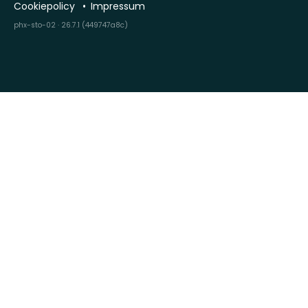
Cookiepolicy
Impressum
phx-sto-02 · 26.7.1 (449747a8c)