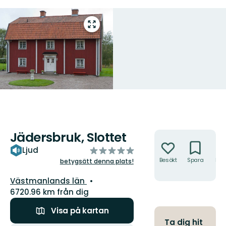
Gå
till
helskärmsläge
Jädersbruk, Slottet
Åtgärder
av
Ljud
5
Besökt
Spara
Hitt
betygsätt denna plats!
hit
stjärnor
Län:
Västmanlands län
6720.96 km från dig
Visa på kartan
Ta dig hit