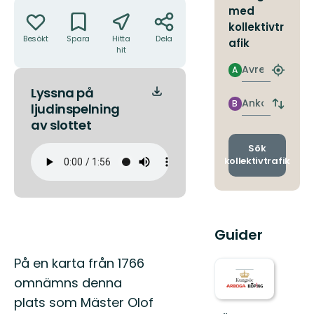
Åtgärder
med
kollektivtr
Besökt
Spara
Hitta
Dela
afik
hit
Avresa
A
Hitta
närmas
Lyssna på
hållpla
Ankomst
B
ljudinspelning
Byt
avgång
av slottet
och
ankomst
Sök
kollektivtrafik
Guider
Beskrivning
På en karta från 1766
omnämns denna
plats som Mäster Olof