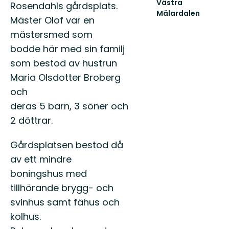
Västra
Rosendahls gårdsplats.
Mälardalen
Mäster Olof var en
Välkommen
till
mästersmed som
Västra
bodde här med sin familj
Mälardalens
natur
som bestod av hustrun
och
Maria Olsdotter Broberg
fri...
och
deras 5 barn, 3 söner och
2 döttrar.
Gårdsplatsen bestod då
av ett mindre
boningshus med
tillhörande brygg- och
svinhus samt fähus och
kolhus.