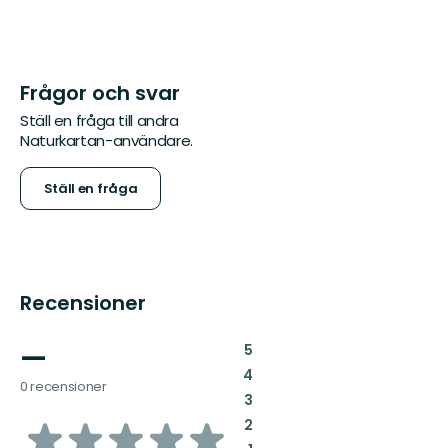
Frågor och svar
Ställ en fråga till andra
Naturkartan-användare.
Ställ en fråga
Recensioner
—
:
5
:
4
0 recensioner
:
3
av
:
2