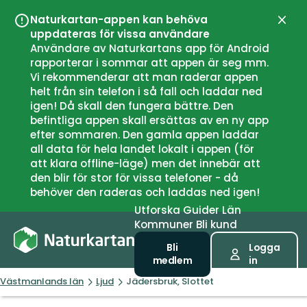
Naturkartan-appen kan behöva
Stän
uppdateras för vissa användare
Användare av Naturkartans app för Android
rapporterar i sommar att appen är seg mm.
Vi rekommenderar att man raderar appen
helt från sin telefon i så fall och laddar ned
igen! Då skall den fungera bättre. Den
befintliga appen skall ersättas av en ny app
efter sommaren. Den gamla appen laddar
all data för hela landet lokalt i appen (för
att klara offline-läge) men det innebär att
den blir för stor för vissa telefoner - då
behöver den raderas och laddas ned igen!
Utforska
Guider
Län
Kommuner
Bli kund
Bli
Logga
medlem
in
Västmanlands län
Ljud
Jädersbruk, Slottet