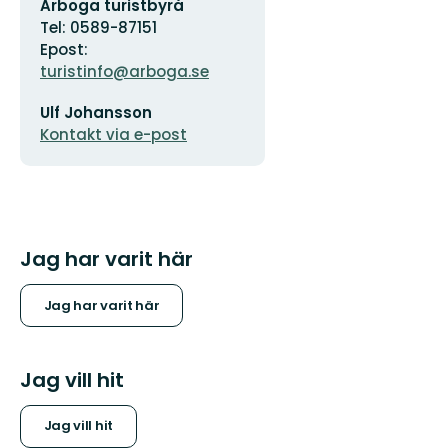
Adress
Arboga turistbyrå
Tel: 0589-87151
Epost:
turistinfo@arboga.se
E-
Ulf Johansson
postadress
Kontakt via e-post
Jag har varit här
Jag har varit här
Jag vill hit
Jag vill hit