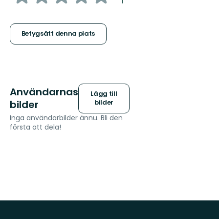
:
1
5
stjärnor
Betygsätt denna plats
Användarnas
Lägg till
bilder
bilder
Inga användarbilder ännu. Bli den
första att dela!