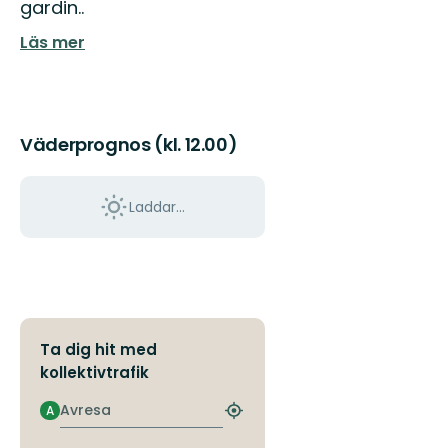
gardin..
Läs mer
Väderprognos (kl. 12.00)
Laddar...
Ta dig hit med
kollektivtrafik
Avresa
A
Hitta
närmaste