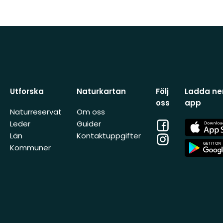
Utforska
Naturkartan
Följ
Ladda ner
oss
app
Naturreservat
Om oss
Facebook
App
Leder
Guider
Store
Län
Kontaktuppgifter
Instagram
App
Kommuner
Store