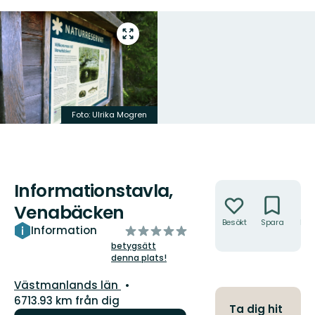
Gå
till
helskärmsläge
Foto: Ulrika Mogren
Informationstavla,
Åtgärder
Venabäcken
Besökt
Spara
Hitt
av
Information
hit
5
betygsätt
denna plats!
stjärnor
Län:
Västmanlands län
6713.93 km från dig
Ta dig hit