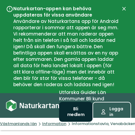
Naturkartan-appen kan behöva
Stän
uppdateras för vissa användare
Användare av Naturkartans app för Android
rapporterar i sommar att appen är seg mm.
Vi rekommenderar att man raderar appen
helt från sin telefon i så fall och laddar ned
igen! Då skall den fungera bättre. Den
befintliga appen skall ersättas av en ny app
efter sommaren. Den gamla appen laddar
all data för hela landet lokalt i appen (för
att klara offline-läge) men det innebär att
den blir för stor för vissa telefoner - då
behöver den raderas och laddas ned igen!
Utforska
Guider
Län
Kommuner
Bli kund
Bli
Logga
medlem
in
Västmanlands län
Information
Informationstavla, Venabäcke