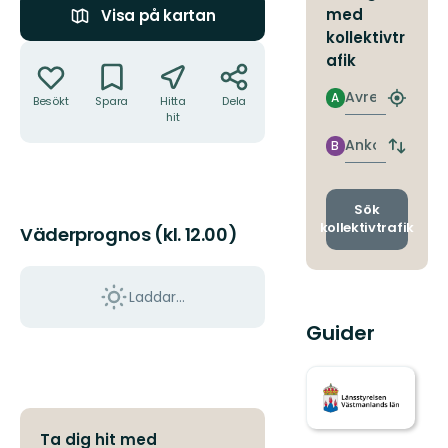
med
Visa på kartan
kollektivtr
Åtgärder
afik
Avresa
A
Besökt
Spara
Hitta
Dela
Hitta
hit
närmas
hållpla
Ankomst
B
Byt
avgång
och
ankomst
Sök
kollektivtrafik
Väderprognos (kl. 12.00)
Laddar...
Guider
Ta dig hit med