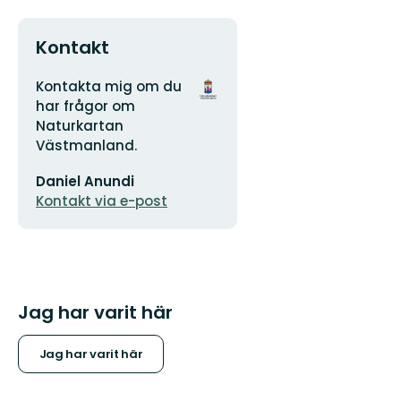
Kontakt
Adress
Organisationens
Kontakta mig om du
logotyp
har frågor om
Naturkartan
Västmanland.
E-
Daniel Anundi
postadress
Kontakt via e-post
Jag har varit här
Jag har varit här