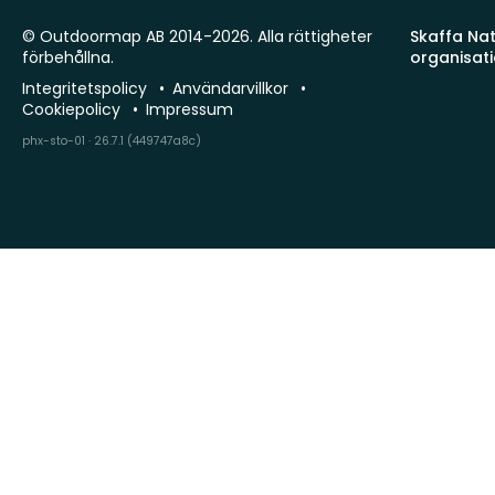
© Outdoormap AB 2014-2026. Alla rättigheter
Skaffa Natu
förbehållna.
organisat
Integritetspolicy
Användarvillkor
Cookiepolicy
Impressum
phx-sto-01 · 26.7.1 (449747a8c)