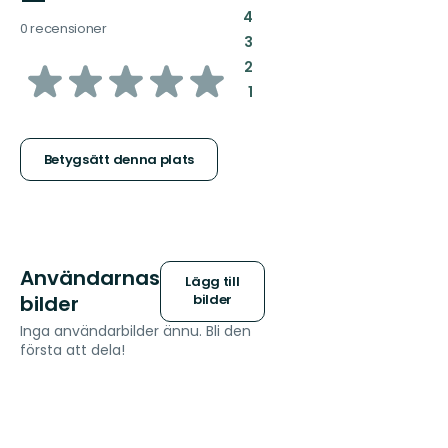
—
:
4
0 recensioner
:
3
av
:
2
:
1
5
stjärnor
Betygsätt denna plats
Användarnas
Lägg till
bilder
bilder
Inga användarbilder ännu. Bli den
första att dela!