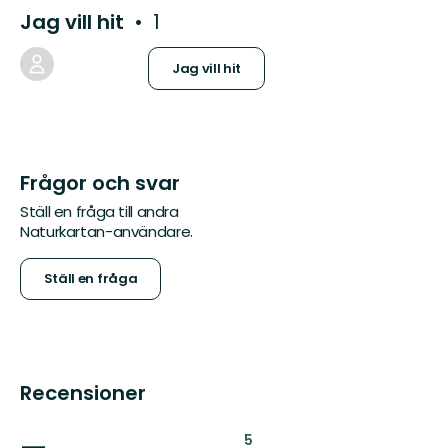
Jag vill hit
1
Jag vill hit
Frågor och svar
Ställ en fråga till andra
Naturkartan-användare.
Ställ en fråga
Recensioner
:
5