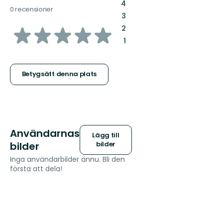
:
4
0 recensioner
:
3
av
:
2
:
1
5
stjärnor
Betygsätt denna plats
Användarnas
Lägg till
bilder
bilder
Inga användarbilder ännu. Bli den
första att dela!