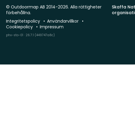
© Outdoormap AB 2014-2026. Alla rättigheter
Skaffa Natu
förbehållna.
organisat
Integritetspolicy
Användarvillkor
Cookiepolicy
Impressum
phx-sto-01 · 26.7.1 (449747a8c)