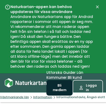
Naturkartan-appen kan behöva
Stän
uppdateras för vissa användare
Användare av Naturkartans app för Android
rapporterar i sommar att appen är seg mm.
Vi rekommenderar att man raderar appen
helt från sin telefon i så fall och laddar ned
igen! Då skall den fungera bättre. Den
befintliga appen skall ersättas av en ny app
efter sommaren. Den gamla appen laddar
all data för hela landet lokalt i appen (för
att klara offline-läge) men det innebär att
den blir för stor för vissa telefoner - då
behöver den raderas och laddas ned igen!
Utforska
Guider
Län
Kommuner
Bli kund
Bli
Logga
medlem
in
Västmanlands län
Information
Informationstavla, Ängsö slott