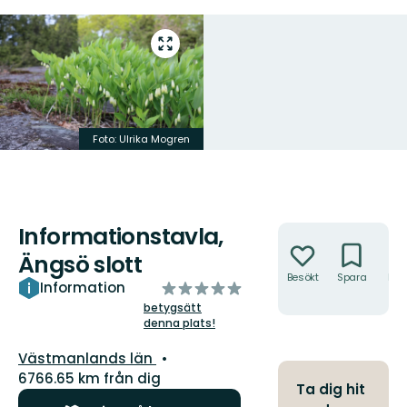
Gå
till
helskärmsläge
Foto: Ulrika Mogren
Informationstavla,
Åtgärder
Ängsö slott
Besökt
Spara
Hitt
av
Information
hit
5
betygsätt
denna plats!
stjärnor
Län:
Västmanlands län
6766.65 km från dig
Ta dig hit