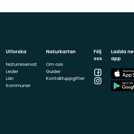
Utforska
Naturkartan
Följ
Ladda ner
oss
app
Naturreservat
Om oss
Facebook
App
Leder
Guider
Store
Län
Kontaktuppgifter
Instagram
App
Kommuner
Store