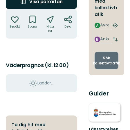
med
Visa på kartan
kollektivtr
Åtgärder
afik
Avresa
A
Besökt
Spara
Hitta
Dela
Hitta
hit
närmas
hållpla
Ankomst
B
Byt
avgång
och
ankomst
Sök
kollektivtrafik
Väderprognos (kl. 12.00)
Laddar...
Guider
Ta dig hit med
Länsstyrelsen