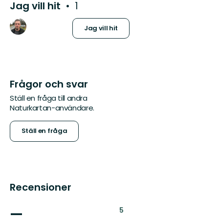
Jag vill hit
1
Jag vill hit
Frågor och svar
Ställ en fråga till andra
Naturkartan-användare.
Ställ en fråga
Recensioner
—
:
5