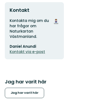
Kontakt
Adress
Organisationens
Kontakta mig om du
logotyp
har frågor om
Naturkartan
Västmanland.
E-
Daniel Anundi
postadress
Kontakt via e-post
Jag har varit här
Jag har varit här