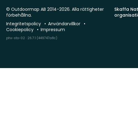
© Outdoormap AB 2014-2026. Alla rättigheter
Skaffa Natu
förbehållna.
organisat
Integritetspolicy
Användarvillkor
Cookiepolicy
Impressum
phx-sto-02 · 26.7.1 (449747a8c)