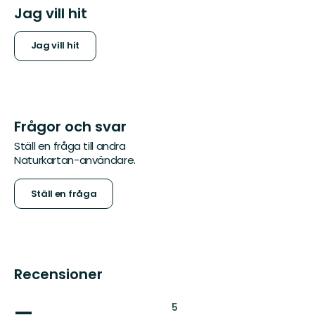
Jag vill hit
Jag vill hit
Frågor och svar
Ställ en fråga till andra
Naturkartan-användare.
Ställ en fråga
Recensioner
—
:
5