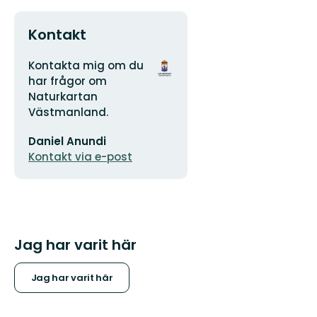
Kontakt
Adress
Organisationens
Kontakta mig om du
logotyp
har frågor om
Naturkartan
Västmanland.
E-
Daniel Anundi
postadress
Kontakt via e-post
Jag har varit här
Jag har varit här