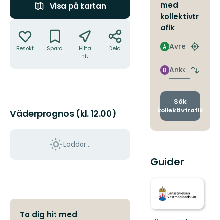
med
Visa på kartan
kollektivtr
Åtgärder
afik
Avresa
A
Besökt
Spara
Hitta
Dela
Hitta
hit
närmas
hållpla
Ankomst
B
Byt
avgång
och
ankomst
Sök
kollektivtrafik
Väderprognos (kl. 12.00)
Laddar...
Guider
Ta dig hit med