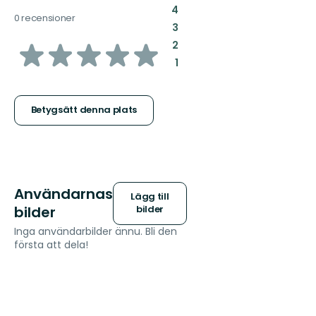
:
4
0 recensioner
:
3
av
:
2
:
1
5
stjärnor
Betygsätt denna plats
Användarnas
Lägg till
bilder
bilder
Inga användarbilder ännu. Bli den
första att dela!