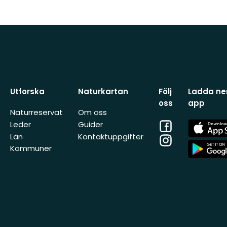
Utforska
Naturkartan
Följ
Ladda ner
oss
app
Naturreservat
Om oss
Facebook
App
Leder
Guider
Store
Län
Kontaktuppgifter
Instagram
App
Kommuner
Store