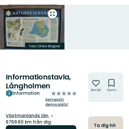
Gå
till
helskärmsläge
Foto: Ulrika Mogren
Informationstavla,
Åtgärder
Långholmen
Besökt
Spara
Hitt
av
Information
hit
5
betygsätt
denna plats!
stjärnor
Län:
Västmanlands län
6769.60 km från dig
Ta dig hit