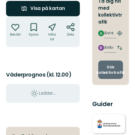
Ta dig hit
med
Visa på kartan
kollektivtr
Åtgärder
afik
Avresa
A
Besökt
Spara
Hitta
Dela
Hitta
hit
närmas
hållpla
Ankomst
B
Byt
avgång
och
ankomst
Sök
kollektivtrafik
Väderprognos (kl. 12.00)
Laddar...
Guider