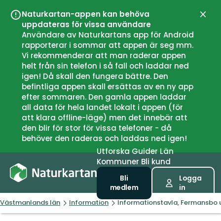
Naturkartan-appen kan behöva
Stän
uppdateras för vissa användare
Användare av Naturkartans app för Android
rapporterar i sommar att appen är seg mm.
Vi rekommenderar att man raderar appen
helt från sin telefon i så fall och laddar ned
igen! Då skall den fungera bättre. Den
befintliga appen skall ersättas av en ny app
efter sommaren. Den gamla appen laddar
all data för hela landet lokalt i appen (för
att klara offline-läge) men det innebär att
den blir för stor för vissa telefoner - då
behöver den raderas och laddas ned igen!
Utforska
Guider
Län
Kommuner
Bli kund
Bli
Logga
medlem
in
Västmanlands län
Information
Informationstavla, Fermansbo 