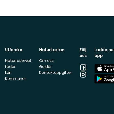
Utforska
Naturkartan
Följ
Ladda ner
oss
app
Naturreservat
Om oss
Facebook
App
Leder
Guider
Store
Län
Kontaktuppgifter
Instagram
App
Kommuner
Store