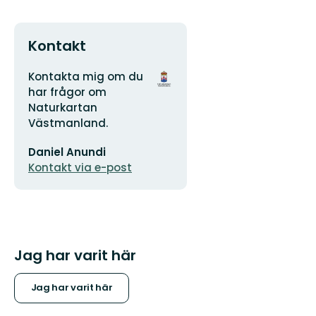
Kontakt
Adress
Organisationens
Kontakta mig om du
logotyp
har frågor om
Naturkartan
Västmanland.
E-
Daniel Anundi
postadress
Kontakt via e-post
Jag har varit här
Jag har varit här