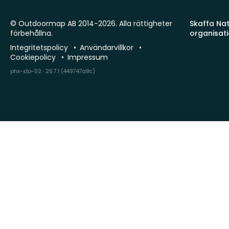
© Outdoormap AB 2014-2026. Alla rättigheter
Skaffa Natu
förbehållna.
organisat
Integritetspolicy
Användarvillkor
Cookiepolicy
Impressum
phx-sto-02 · 26.7.1 (449747a8c)