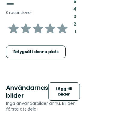
—
:
5
:
4
0 recensioner
:
3
av
:
2
:
1
5
stjärnor
Betygsätt denna plats
Användarnas
Lägg till
bilder
bilder
Inga användarbilder ännu. Bli den
första att dela!