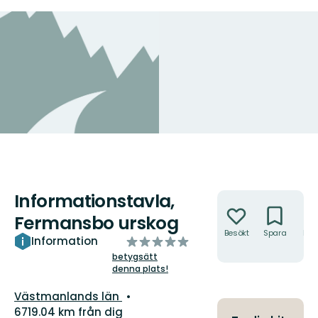
Informationstavla,
Åtgärder
Fermansbo urskog
Besökt
Spara
Hitt
av
Information
hit
5
betygsätt
denna plats!
stjärnor
Län:
Västmanlands län
6719.04 km från dig