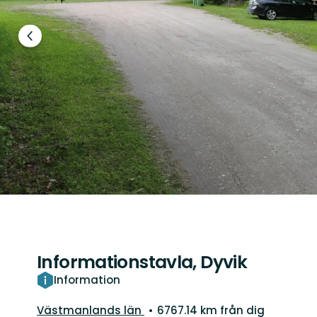
Föregående
bild
Informationstavla, Dyvik
Information
Län:
Västmanlands län
6767.14 km från dig