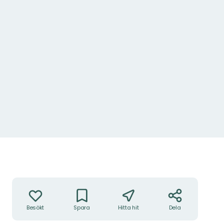
Foto: Ulrika Mogren
Åtgärder
Besökt
Spara
Hitta hit
Dela