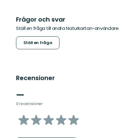
Frågor och svar
Ställ en fråga till andra Naturkartan-användare.
Ställ en fråga
Recensioner
—
0 recensioner
av
5