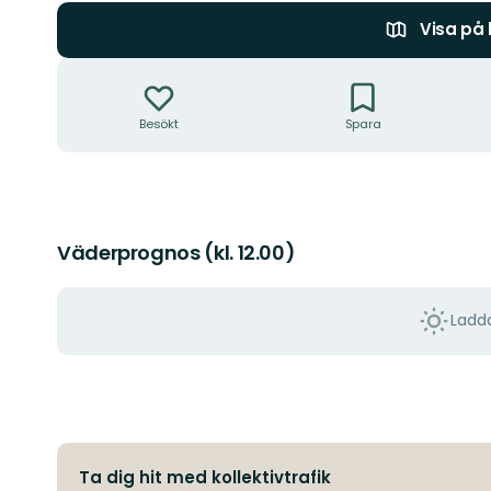
Visa på
Åtgärder
Besökt
Spara
Väderprognos (kl. 12.00)
Ladda
Ta dig hit med kollektivtrafik