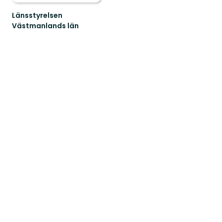
Länsstyrelsen
Västmanlands län
Välkommen
till
Västmanlands
vackra
natur!