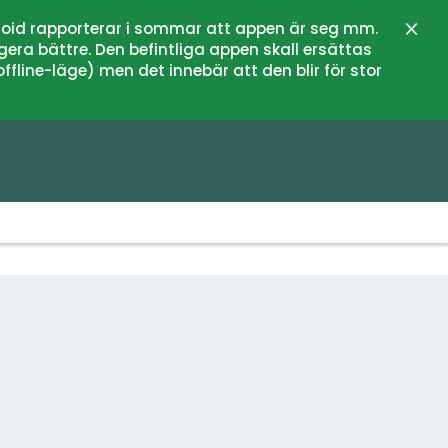
oid rapporterar i sommar att appen är seg mm.
Stän
gera bättre. Den befintliga appen skall ersättas
fline-läge) men det innebär att den blir för stor