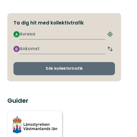
Ta dig hit med kollektivtrafik
Avresa
A
Hitta
närmaste
hållplats
Ankomst
B
Byt
avgångs-
och
ankomsthållp
Sök kollektivtrafik
Guider