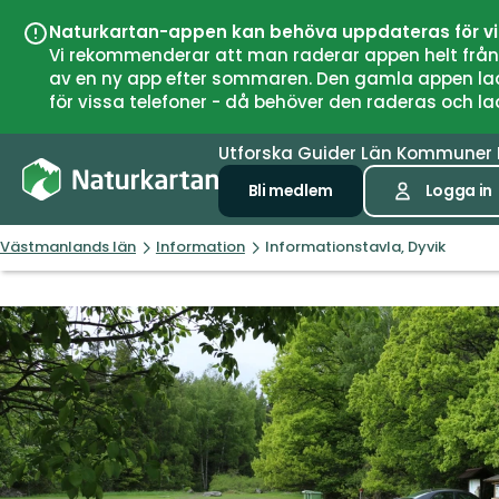
Naturkartan-appen kan behöva uppdateras för v
Vi rekommenderar att man raderar appen helt från si
av en ny app efter sommaren. Den gamla appen laddar
för vissa telefoner - då behöver den raderas och l
Utforska
Guider
Län
Kommuner
Bli medlem
Logga in
Västmanlands län
Information
Informationstavla, Dyvik