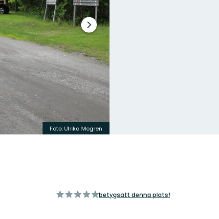
Nästa
bildspel
Foto: Ulrika Mogren
av
betygsätt denna plats!
5
stjärnor