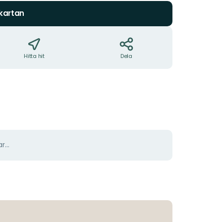
 kartan
Hitta hit
Dela
r...