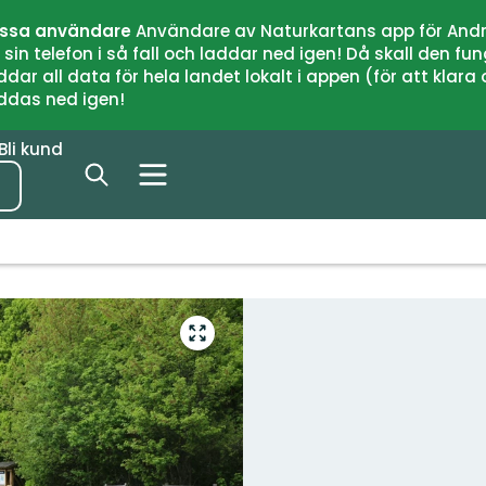
issa användare
Användare av Naturkartans app för Andr
n telefon i så fall och laddar ned igen! Då skall den fun
 all data för hela landet lokalt i appen (för att klara of
addas ned igen!
Bli kund
Gå
till
helskärmsläge