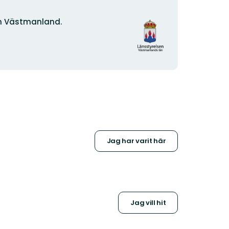
Organisationens
n Västmanland.
logotyp
Jag har varit här
Jag vill hit