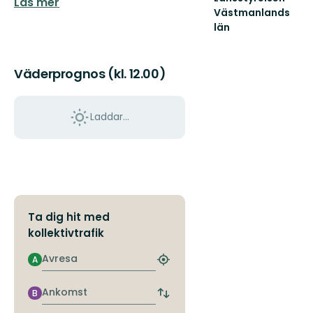
Läs mer
Västmanlands
län
Välkommen
till
Västmanlands
Väderprognos (kl. 12.00)
vackra
natur!
Laddar...
Ta dig hit med
kollektivtrafik
Avresa
A
Hitta
närmaste
hållplats
Ankomst
B
Byt
avgångs-