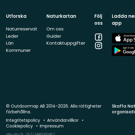
Utforska
Naturkartan
Följ
Ladda ner
oss
app
Naturreservat
Om oss
Facebook
App
Leder
Guider
Store
Län
Kontaktuppgifter
Instagram
App
Kommuner
Store
© Outdoormap AB 2014-2026. Alla rättigheter
Skaffa Natu
förbehållna.
organisat
Integritetspolicy
Användarvillkor
Cookiepolicy
Impressum
phx-sto-01 · 26.7.1 (449747a8c)