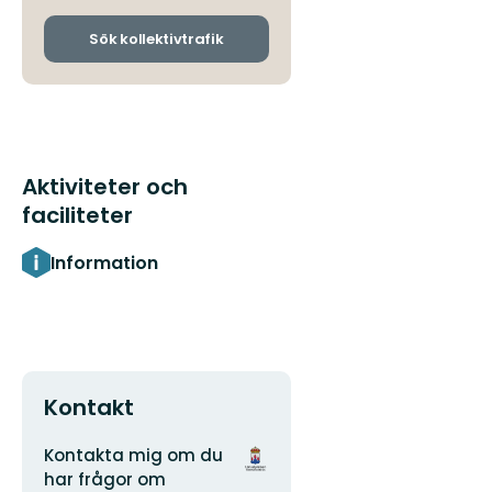
och
ankomsthållplatser
Sök kollektivtrafik
Aktiviteter och
faciliteter
Information
Kontakt
Adress
Organisationens
Kontakta mig om du
logotyp
har frågor om