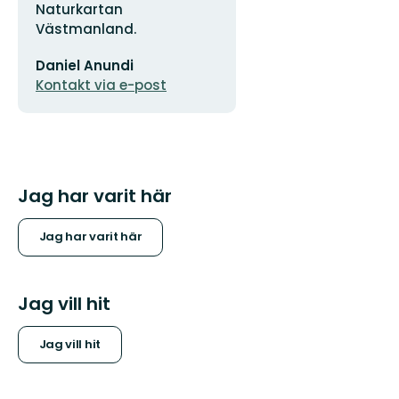
Naturkartan
Västmanland.
E-
Daniel Anundi
postadress
Kontakt via e-post
Jag har varit här
Jag har varit här
Jag vill hit
Jag vill hit