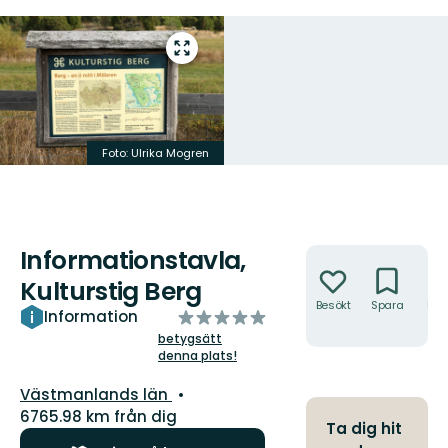
Gå
till
helskärmsläge
Foto: Ulrika Mogren
Informationstavla,
Åtgärder
Kulturstig Berg
Besökt
Spara
Hitt
av
Information
hit
5
betygsätt
denna plats!
stjärnor
Län:
Västmanlands län
6765.98 km från dig
Ta dig hit