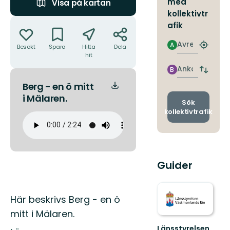
med
Visa på kartan
kollektivtr
Åtgärder
afik
Avresa
A
Besökt
Spara
Hitta
Dela
Hitta
hit
närmas
hållpla
Ankomst
B
Byt
avgång
Berg - en ö mitt
och
i Mälaren.
ankomst
Sök
kollektivtrafik
Guider
Beskrivning
Här beskrivs Berg - en ö
mitt i Mälaren.
Länsstyrelsen