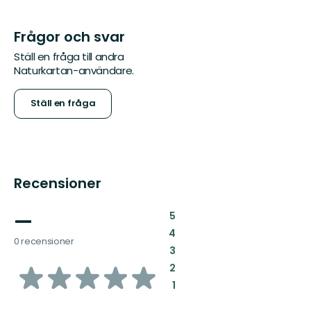
Frågor och svar
Ställ en fråga till andra
Naturkartan-användare.
Ställ en fråga
Recensioner
—
:
5
:
4
0 recensioner
:
3
av
:
2
:
1
5