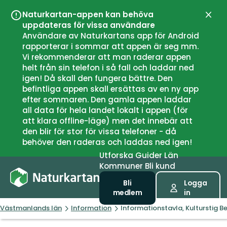
Naturkartan-appen kan behöva
Stän
uppdateras för vissa användare
Användare av Naturkartans app för Android
rapporterar i sommar att appen är seg mm.
Vi rekommenderar att man raderar appen
helt från sin telefon i så fall och laddar ned
igen! Då skall den fungera bättre. Den
befintliga appen skall ersättas av en ny app
efter sommaren. Den gamla appen laddar
all data för hela landet lokalt i appen (för
att klara offline-läge) men det innebär att
den blir för stor för vissa telefoner - då
behöver den raderas och laddas ned igen!
Utforska
Guider
Län
Kommuner
Bli kund
Bli
Logga
medlem
in
Västmanlands län
Information
Informationstavla, Kulturstig B