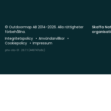
© Outdoormap AB 2014-2026. Alla rättigheter
Skaffa Natu
förbehållna.
organisat
Integritetspolicy
Användarvillkor
Cookiepolicy
Impressum
phx-sto-01 · 26.7.1 (449747a8c)