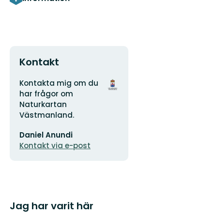
Kontakt
Adress
Organisationens
Kontakta mig om du
logotyp
har frågor om
Naturkartan
Västmanland.
E-
Daniel Anundi
postadress
Kontakt via e-post
Jag har varit här