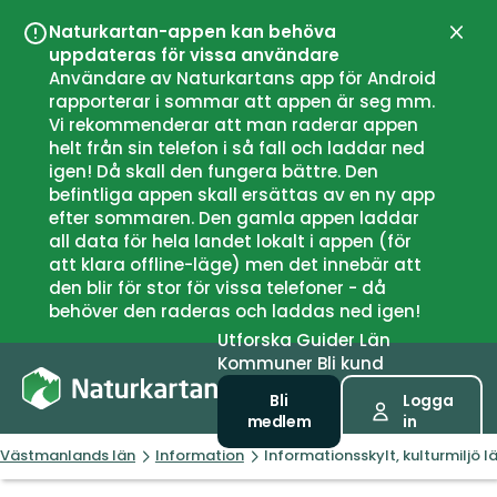
Naturkartan-appen kan behöva
Stän
uppdateras för vissa användare
Användare av Naturkartans app för Android
rapporterar i sommar att appen är seg mm.
Vi rekommenderar att man raderar appen
helt från sin telefon i så fall och laddar ned
igen! Då skall den fungera bättre. Den
befintliga appen skall ersättas av en ny app
efter sommaren. Den gamla appen laddar
all data för hela landet lokalt i appen (för
att klara offline-läge) men det innebär att
den blir för stor för vissa telefoner - då
behöver den raderas och laddas ned igen!
Utforska
Guider
Län
Kommuner
Bli kund
Bli
Logga
medlem
in
Västmanlands län
Information
Informationsskylt, kulturmiljö 