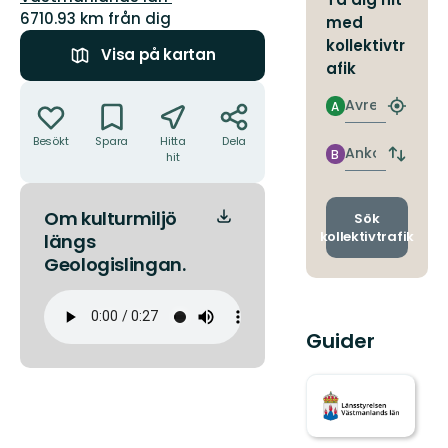
6710.93 km från dig
med
kollektivtr
Visa på kartan
afik
Åtgärder
Avresa
A
Hitta
närmas
Besökt
Spara
Hitta
Dela
hållpla
Ankomst
B
hit
Byt
avgång
och
Om kulturmiljö
ankomst
Sök
kollektivtrafik
längs
Geologislingan.
Guider