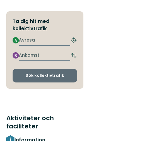
Ta dig hit med
kollektivtrafik
Avresa
A
Hitta
närmaste
hållplats
Ankomst
B
Byt
avgångs-
och
ankomsthållplatser
Sök kollektivtrafik
Aktiviteter och
faciliteter
Information