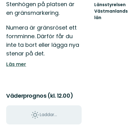
Beskrivning
Stenhögen på platsen är
Länsstyrelsen
Västmanlands
en gränsmarkering.
län
Välkommen
Numera är gränsröset ett
till
Västmanlands
fornminne. Därför får du
vackra
inte ta bort eller lägga nya
natur!
stenar på det.
Läs mer
Väderprognos (kl. 12.00)
Laddar...