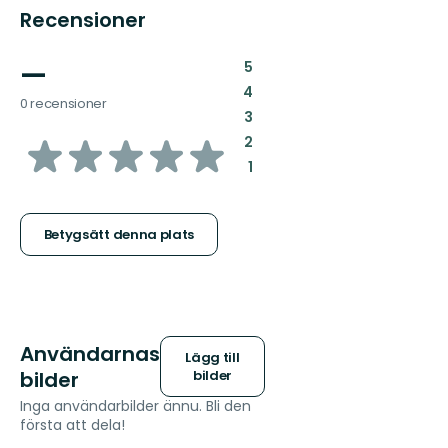
Recensioner
—
:
5
:
4
0 recensioner
:
3
av
:
2
:
1
5
stjärnor
Betygsätt denna plats
Användarnas
Lägg till
bilder
bilder
Inga användarbilder ännu. Bli den
första att dela!