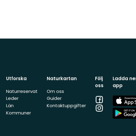
Utforska
Naturkartan
Följ
Ladda ner
oss
app
Naturreservat
Om oss
Facebook
App
Leder
Guider
Store
Län
Kontaktuppgifter
Instagram
App
Kommuner
Store