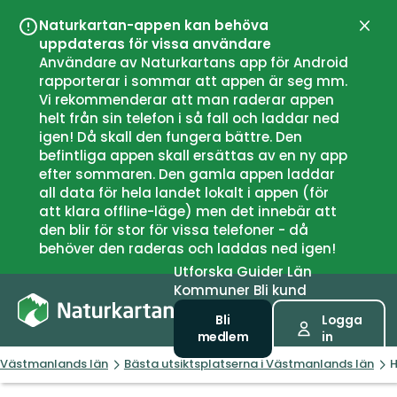
Naturkartan-appen kan behöva
Stän
uppdateras för vissa användare
Användare av Naturkartans app för Android
rapporterar i sommar att appen är seg mm.
Vi rekommenderar att man raderar appen
helt från sin telefon i så fall och laddar ned
igen! Då skall den fungera bättre. Den
befintliga appen skall ersättas av en ny app
efter sommaren. Den gamla appen laddar
all data för hela landet lokalt i appen (för
att klara offline-läge) men det innebär att
den blir för stor för vissa telefoner - då
behöver den raderas och laddas ned igen!
Utforska
Guider
Län
Kommuner
Bli kund
Bli
Logga
medlem
in
Västmanlands län
Bästa utsiktsplatserna i Västmanlands län