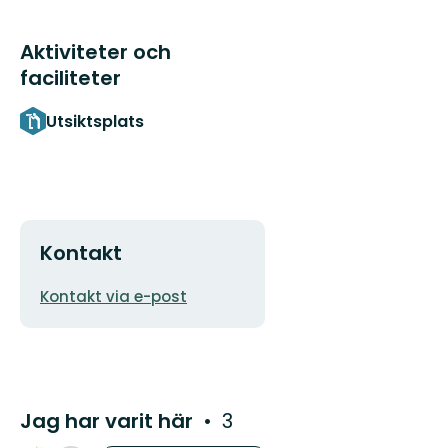
Aktiviteter och
faciliteter
Utsiktsplats
Kontakt
E-
Kontakt via e-post
postadress
Jag har varit här
3