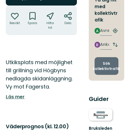
med
Åtgärder
kollektivtr
afik
Besökt
Spara
Hitta
Dela
hit
Avresa
A
Hitta
närmas
hållpla
Ankomst
B
Byt
avgång
och
Beskrivning
Utkiksplats med möjlighet
ankomst
Sök
kollektivtrafik
till grillning vid Högbyns
nedlagda skidanläggning.
Vy mot Fagersta.
Läs mer
Guider
Väderprognos (kl. 12.00)
Bruksleden