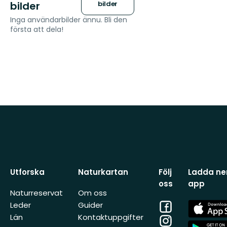
bilder
bilder
Inga användarbilder ännu. Bli den
första att dela!
Utforska
Naturkartan
Följ
Ladda ner
oss
app
Naturreservat
Om oss
Facebook
App
Leder
Guider
Store
Län
Kontaktuppgifter
Instagram
App