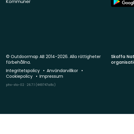
Kommuner
Store
© Outdoormap AB 2014-2026. Alla rättigheter
Skaffa Natu
förbehållna.
organisat
Integritetspolicy
Användarvillkor
Cookiepolicy
Impressum
phx-sto-02 · 26.7.1 (449747a8c)