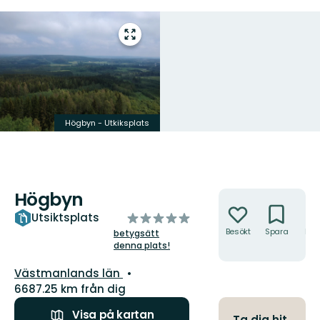
Gå
till
helskärmsläge
Högbyn - Utkiksplats
Högbyn
Åtgärder
av
Utsiktsplats
5
Besökt
Spara
Hitt
betygsätt
hit
denna plats!
stjärnor
Län:
Västmanlands län
6687.25 km från dig
Visa på kartan
Ta dig hit