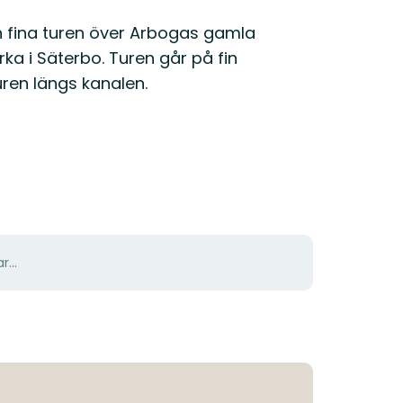
en fina turen över Arbogas gamla
ka i Säterbo. Turen går på fin
uren längs kanalen.
r...