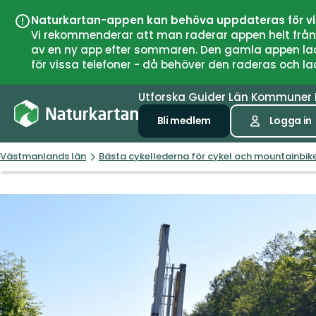
Naturkartan-appen kan behöva uppdateras för v
Vi rekommenderar att man raderar appen helt från si
av en ny app efter sommaren. Den gamla appen laddar
för vissa telefoner - då behöver den raderas och l
Utforska
Guider
Län
Kommuner
Bli medlem
Logga in
Västmanlands län
Bästa cykellederna för cykel och mountainbik