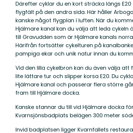
Därefter cyklar du en kort sträcka längs E
flygfält på den andra sida. Här håller Arboga 
kanske något flygplan i luften. När du kommer
Hjälmare kanal kan du välja att leda cykeln 
till Gravudden som är Hjälmare kanals norra
Härifrån fortsätter cykelturen på kanalbanke
pampiga ekar och unik natur innan du komme
Vid den lilla cykelbron kan du även välja att 
lite lättare tur och slipper korsa E20. Du c
Hjälmare kanal och passerar flera större gå
fram till Hjälmare docka.
Kanske stannar du till vid Hjälmare docka fö
Kvarnsjönsbadplats belägen 300 meter söd
Invid badplatsen ligger Kvarnfallets resta