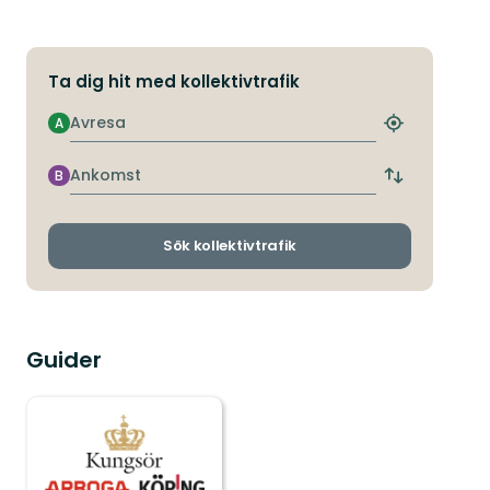
Ta dig hit med kollektivtrafik
Avresa
A
Hitta
närmaste
hållplats
Ankomst
B
Byt
avgångs-
och
ankomsthållp
Sök kollektivtrafik
Guider