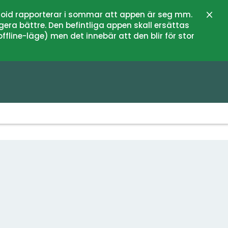
oid rapporterar i sommar att appen är seg mm.
Stän
gera bättre. Den befintliga appen skall ersättas
fline-läge) men det innebär att den blir för stor