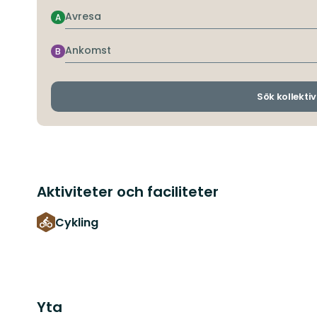
Avresa
A
Ankomst
B
Sök kollektiv
Aktiviteter och faciliteter
Cykling
Yta