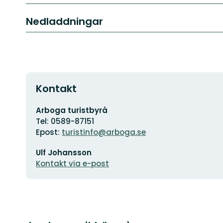
Nedladdningar
Kontakt
Adress
Arboga turistbyrå
Tel: 0589-87151
Epost:
turistinfo@arboga.se
E-
Ulf Johansson
postadress
Kontakt via e-post