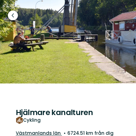
Föregående
bild
Hjälmare kanalturen
Cykling
Län:
Västmanlands län
6724.51 km från dig