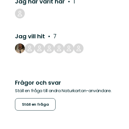
Jag har varit här
1
Jag vill hit
7
Frågor och svar
Ställ en fråga till andra Naturkartan-användare.
Ställ en fråga