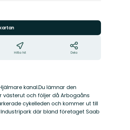
 kartan
Hitta hit
Dela
l Hjälmare kanal.Du lämnar den
r västerut och följer då Arbogaåns
rkerade cykelleden och kommer ut till
Industripark där bland företaget Saab