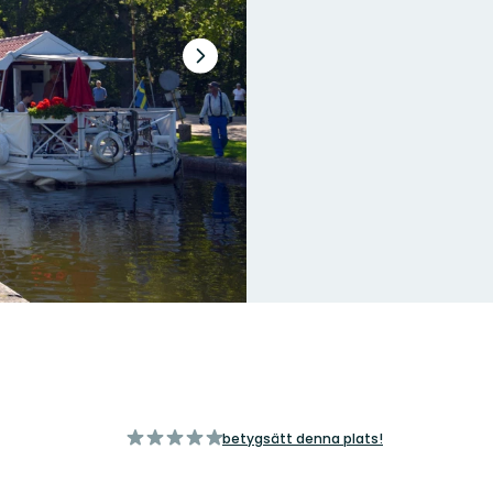
Nästa
bildspel
av
betygsätt denna plats!
5
stjärnor