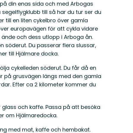
20 på din enas sida och med Arbogas
segelflygklubb till så har du tur ser du
 till en liten cykelbro över gamla
över europavägen för att cykla vidare
 ände och dess utlopp i Arboga ån.
n söderut. Du passerar flera slussar,
r till Hjälmare docka.
följa cykelleden söderut. Du får då en
yklar på grusvägen längs med den gamla
rdar. Efter ca 2 kilometer kommer du
r glass och kaffe. Passa på att besöka
er om Hjälmaredocka.
urang med mat, kaffe och hembakat.