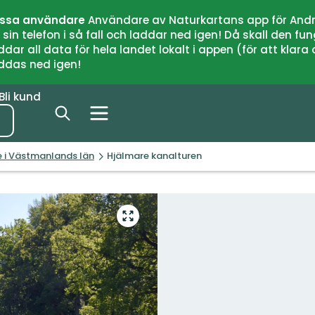
issa användare
Användare av Naturkartans app för Andr
n telefon i så fall och laddar ned igen! Då skall den fun
 all data för hela landet lokalt i appen (för att klara of
addas ned igen!
Bli kund
e i Västmanlands län
Hjälmare kanalturen
Gå
till
helskärmsläge