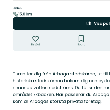
Information
om
LÄNGD
leden
15.0 km
Visa på
Åtgärder
Besökt
Spara
Beskrivning
Turen tar dig från Arboga stadskärna, ut til
historiska stadskärnan bakom dig och cykla
rinnande vatten nedströms. Du följer den ma
området Ekbacken. Här passerar du Arboga 
som är Arbogas största privata företag.