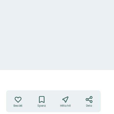
Åtgärder
Besökt
Spara
Hitta hit
Dela