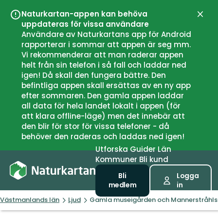
Naturkartan-appen kan behöva
Stän
uppdateras för vissa användare
Användare av Naturkartans app för Android
rapporterar i sommar att appen är seg mm.
Vi rekommenderar att man raderar appen
helt från sin telefon i så fall och laddar ned
igen! Då skall den fungera bättre. Den
befintliga appen skall ersättas av en ny app
efter sommaren. Den gamla appen laddar
all data för hela landet lokalt i appen (för
att klara offline-läge) men det innebär att
den blir för stor för vissa telefoner - då
behöver den raderas och laddas ned igen!
Utforska
Guider
Län
Kommuner
Bli kund
Bli
Logga
medlem
in
Västmanlands län
Ljud
Gamla museigården och Mannerstråhls