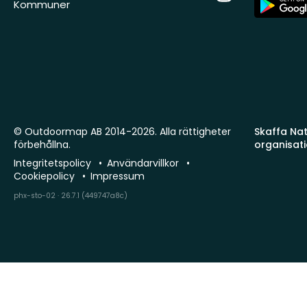
Kommuner
Store
© Outdoormap AB 2014-2026. Alla rättigheter
Skaffa Natu
förbehållna.
organisat
Integritetspolicy
Användarvillkor
Cookiepolicy
Impressum
phx-sto-02 · 26.7.1 (449747a8c)