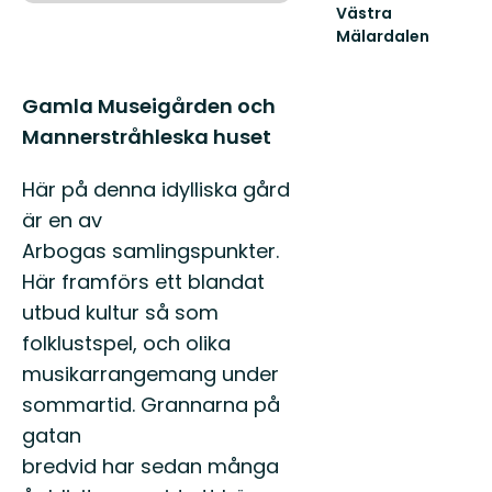
Västra
Mälardalen
Välkommen
till
Västra
Beskrivning
Gamla Museigården och
Mälardalens
Mannerstråhleska huset
natur
och
fri...
Här på denna idylliska gård
är en av
Arbogas samlingspunkter.
Här framförs ett blandat
utbud kultur så som
folklustspel, och olika
musikarrangemang under
sommartid. Grannarna på
gatan
bredvid har sedan många