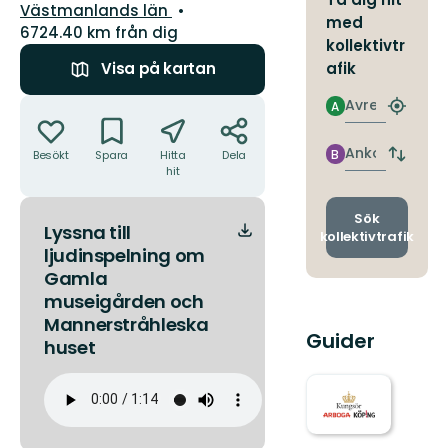
Län:
Västmanlands län
med
6724.40 km från dig
kollektivtr
afik
Visa på kartan
Åtgärder
Avresa
A
Hitta
närmas
hållpla
Ankomst
B
Besökt
Spara
Hitta
Dela
Byt
hit
avgång
och
ankomst
Sök
Lyssna till
kollektivtrafik
ljudinspelning om
Gamla
museigården och
Mannerstråhleska
Guider
huset