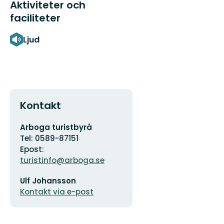
Aktiviteter och
faciliteter
Ljud
Kontakt
Adress
Arboga turistbyrå
Tel: 0589-87151
Epost:
turistinfo@arboga.se
E-
Ulf Johansson
postadress
Kontakt via e-post