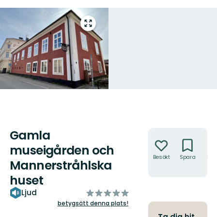
Gå
till
helskärmsläge
Gamla
Åtgärder
museigården och
Besökt
Spara
Hitt
Mannerstråhlska
hit
huset
av
Ljud
5
betygsätt denna plats!
stjärnor
Ta dig hit