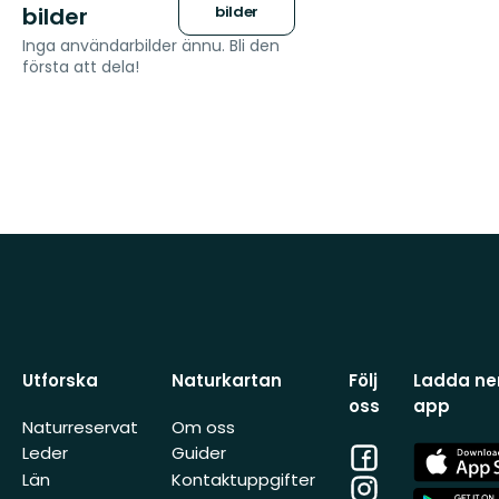
bilder
bilder
Inga användarbilder ännu. Bli den
första att dela!
Utforska
Naturkartan
Följ
Ladda ner
oss
app
Naturreservat
Om oss
Facebook
App
Leder
Guider
Store
Län
Kontaktuppgifter
Instagram
App