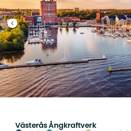
Föregående
bild
Västerås Ångkraftverk