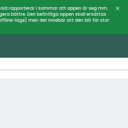
oid rapporterar i sommar att appen är seg mm.
Stän
gera bättre. Den befintliga appen skall ersättas
fline-läge) men det innebär att den blir för stor