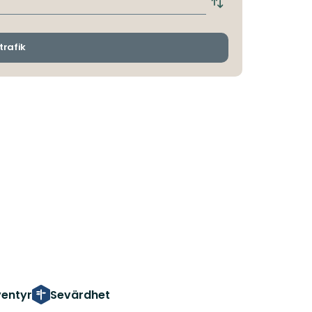
Byt
avgångs-
och
ankomsthållplatser
trafik
entyr
Sevärdhet