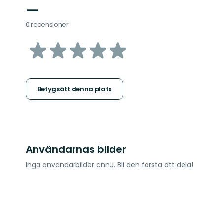
—
0 recensioner
av
5
stjärnor
Betygsätt denna plats
Användarnas bilder
Inga användarbilder ännu. Bli den första att dela!