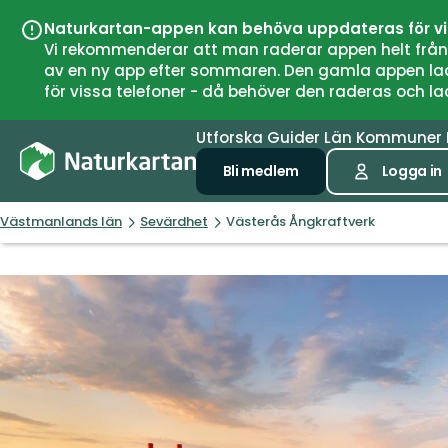
Naturkartan-appen kan behöva uppdateras för v
Vi rekommenderar att man raderar appen helt från si
av en ny app efter sommaren. Den gamla appen laddar
för vissa telefoner - då behöver den raderas och l
Utforska
Guider
Län
Kommuner
Bli medlem
Logga in
Västmanlands län
Sevärdhet
Västerås Ångkraftverk