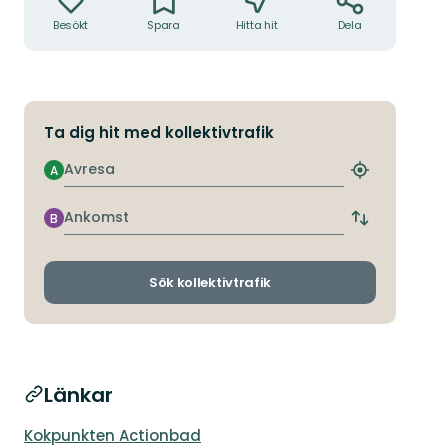
Besökt
Spara
Hitta hit
Dela
Ta dig hit med kollektivtrafik
Avresa
A
Hitta
närmaste
hållplats
Ankomst
B
Byt
avgångs-
och
ankomsthållp
Sök kollektivtrafik
Länkar
Kokpunkten Actionbad