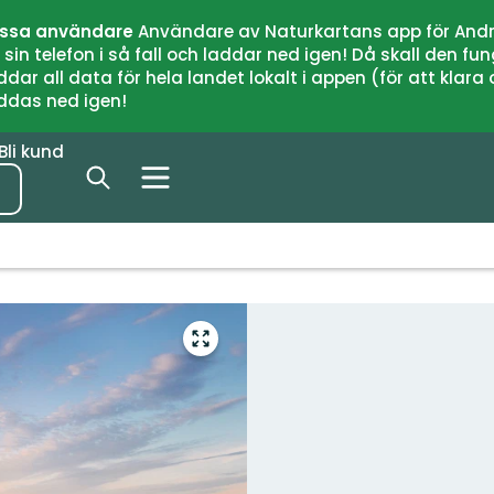
issa användare
Användare av Naturkartans app för Andr
n telefon i så fall och laddar ned igen! Då skall den fun
 all data för hela landet lokalt i appen (för att klara of
addas ned igen!
Bli kund
Gå
till
helskärmsläge