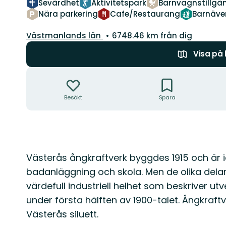
Sevärdhet
Aktivitetspark
Barnvagnstillgän
Nära parkering
Cafe/Restaurang
Barnäve
Län:
Västmanlands län
6748.46 km från dig
Visa på
Åtgärder
Besökt
Spara
Beskrivning
Västerås ångkraftverk byggdes 1915 och är id
badanläggning och skola. Men de olika dela
värdefull industriell helhet som beskriver ut
under första hälften av 1900-talet. Ångkraf
Västerås siluett.