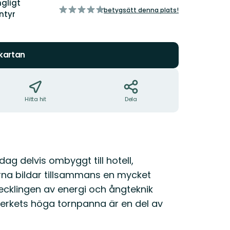
gligt
av
betygsätt denna plats!
ntyr
5
stjärnor
 kartan
Hitta hit
Dela
ag delvis ombyggt till hotell,
rna bildar tillsammans en mycket
vecklingen av energi och ångteknik
tverkets höga tornpanna är en del av