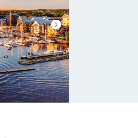
Nästa
bildspel