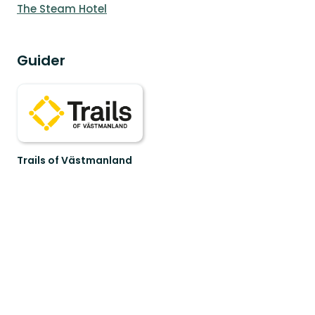
The Steam Hotel
Guider
Trails of Västmanland
Trails
of
Västmanland
–
utvalda
leder
för
dig
s...