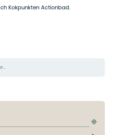
 och Kokpunkten Actionbad.
r...
Hitta
närmaste
hållplats