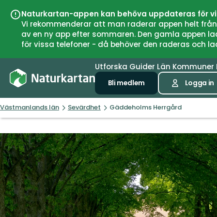
Naturkartan-appen kan behöva uppdateras för v
Vi rekommenderar att man raderar appen helt från si
av en ny app efter sommaren. Den gamla appen laddar
för vissa telefoner - då behöver den raderas och l
Utforska
Guider
Län
Kommuner
Bli medlem
Logga in
Västmanlands län
Sevärdhet
Gäddeholms Herrgård