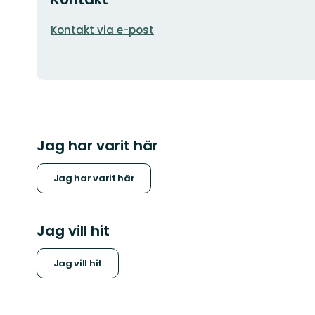
E-
Kontakt via e-post
postadress
Jag har varit här
Jag har varit här
Jag vill hit
Jag vill hit