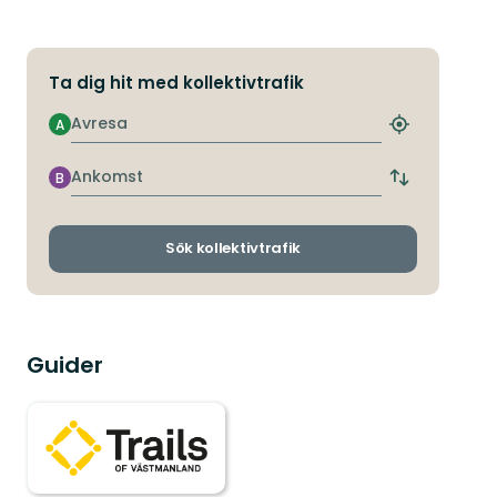
Ta dig hit med kollektivtrafik
Avresa
A
Hitta
närmaste
hållplats
Ankomst
B
Byt
avgångs-
och
ankomsthållp
Sök kollektivtrafik
Guider