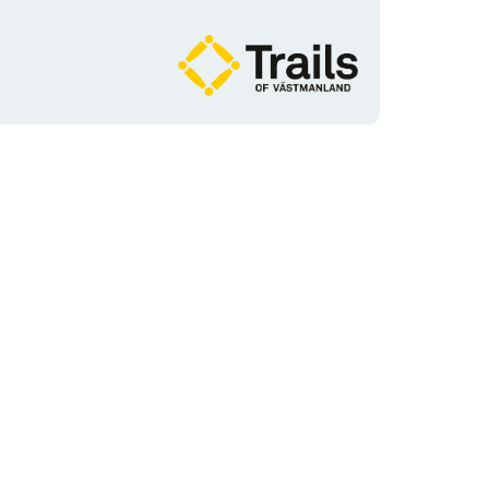
Organisationens
logotyp