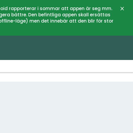
oid rapporterar i sommar att appen är seg mm.
Stän
gera bättre. Den befintliga appen skall ersättas
fline-läge) men det innebär att den blir för stor