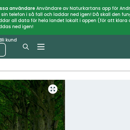
issa användare
Användare av Naturkartans app för Andr
n telefon i så fall och laddar ned igen! Då skall den fun
 all data för hela landet lokalt i appen (för att klara of
addas ned igen!
Bli kund
Gå
till
helskärmsläge