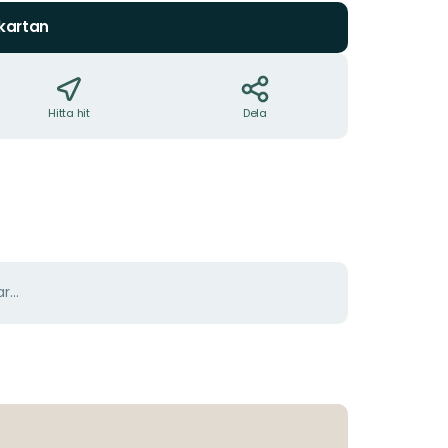
 kartan
Hitta hit
Dela
r...