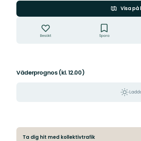
Visa på
Åtgärder
Besökt
Spara
Väderprognos (kl. 12.00)
Ladda
Ta dig hit med kollektivtrafik