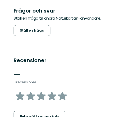
Frågor och svar
Ställ en fråga till andra Naturkartan-användare.
Ställ en fråga
Recensioner
—
0 recensioner
av
5
Betygsätt denna plats