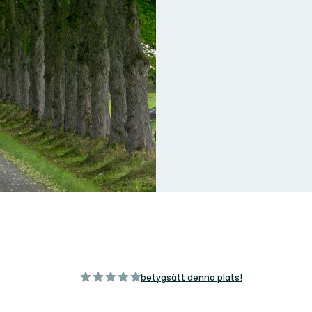
av
betygsätt denna plats!
5
stjärnor