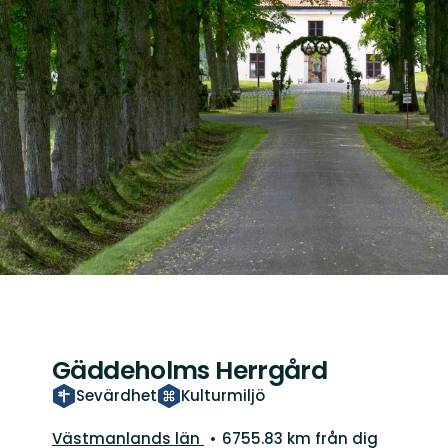
Gäddeholms Herrgård
Sevärdhet
Kulturmiljö
Län:
Västmanlands län
6755.83 km från dig