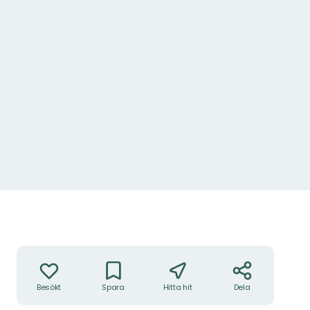
Åtgärder
Besökt
Spara
Hitta hit
Dela