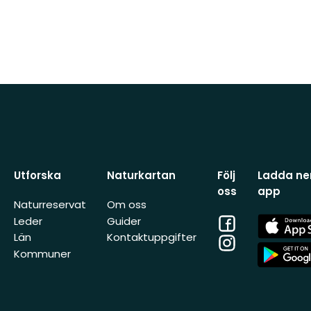
Utforska
Naturkartan
Följ
Ladda ner
oss
app
Naturreservat
Om oss
Facebook
App
Leder
Guider
Store
Län
Kontaktuppgifter
Instagram
App
Kommuner
Store