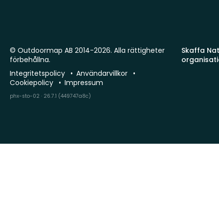
© Outdoormap AB 2014-2026. Alla rättigheter
Skaffa Natu
förbehållna.
organisat
Integritetspolicy
Användarvillkor
Cookiepolicy
Impressum
phx-sto-02 · 26.7.1 (449747a8c)