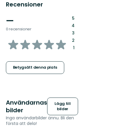
Recensioner
—
:
5
:
4
0 recensioner
:
3
av
:
2
:
1
5
stjärnor
Betygsätt denna plats
Användarnas
Lägg till
bilder
bilder
Inga användarbilder ännu. Bli den
första att dela!