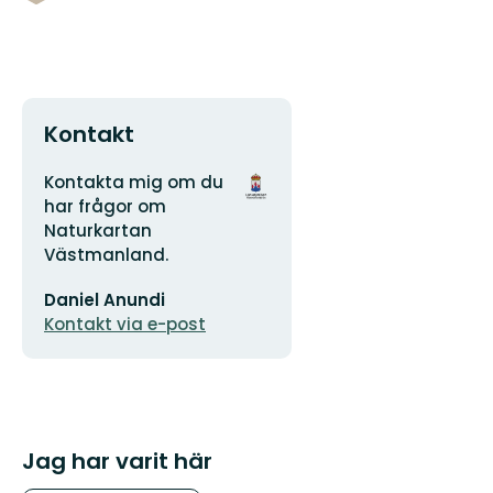
Kontakt
Adress
Organisationens
Kontakta mig om du
logotyp
har frågor om
Naturkartan
Västmanland.
E-
Daniel Anundi
postadress
Kontakt via e-post
Jag har varit här