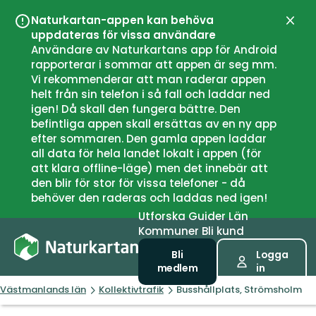
Naturkartan-appen kan behöva
Stän
uppdateras för vissa användare
Användare av Naturkartans app för Android
rapporterar i sommar att appen är seg mm.
Vi rekommenderar att man raderar appen
helt från sin telefon i så fall och laddar ned
igen! Då skall den fungera bättre. Den
befintliga appen skall ersättas av en ny app
efter sommaren. Den gamla appen laddar
all data för hela landet lokalt i appen (för
att klara offline-läge) men det innebär att
den blir för stor för vissa telefoner - då
behöver den raderas och laddas ned igen!
Utforska
Guider
Län
Kommuner
Bli kund
Bli
Logga
medlem
in
Västmanlands län
Kollektivtrafik
Busshållplats, Strömsholm