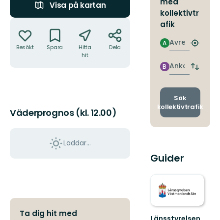
med
Visa på kartan
kollektivtr
Åtgärder
afik
Avresa
A
Hitta
Besökt
Spara
Hitta
Dela
närmas
hit
hållpla
Ankomst
B
Byt
avgång
och
ankomst
Sök
kollektivtrafik
Väderprognos (kl. 12.00)
Laddar...
Guider
Ta dig hit med
Länsstyrelsen