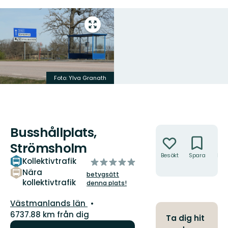
Gå
till
helskärmsläge
Foto: Ylva Granath
Busshållplats,
Åtgärder
Strömsholm
Besökt
Spara
Hitt
Kollektivtrafik
av
hit
5
Nära
betygsätt
kollektivtrafik
stjärnor
denna plats!
Län:
Västmanlands län
6737.88 km från dig
Ta dig hit