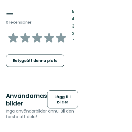
—
:
5
:
4
0 recensioner
:
3
av
:
2
:
1
5
stjärnor
Betygsätt denna plats
Användarnas
Lägg till
bilder
bilder
Inga användarbilder ännu. Bli den
första att dela!