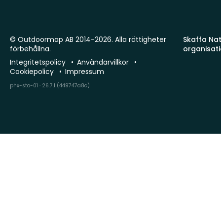
© Outdoormap AB 2014-2026. Alla rättigheter
Skaffa Natu
förbehållna.
organisat
Integritetspolicy
Användarvillkor
Cookiepolicy
Impressum
phx-sto-01 · 26.7.1 (449747a8c)