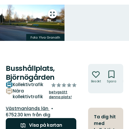
Gå
till
helskärmsläge
Foto: Ylva Granath
Busshållplats,
Åtgärder
Björnögården
Besökt
Spara
Hitt
Kollektivtrafik
av
hit
5
Nära
betygsätt
kollektivtrafik
stjärnor
denna plats!
Län:
Västmanlands län
6752.30 km från dig
Ta dig hit
med
Visa på kartan