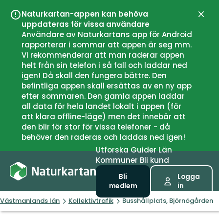
Naturkartan-appen kan behöva
Stän
uppdateras för vissa användare
Användare av Naturkartans app för Android
rapporterar i sommar att appen är seg mm.
Vi rekommenderar att man raderar appen
helt från sin telefon i så fall och laddar ned
igen! Då skall den fungera bättre. Den
befintliga appen skall ersättas av en ny app
efter sommaren. Den gamla appen laddar
all data för hela landet lokalt i appen (för
att klara offline-läge) men det innebär att
den blir för stor för vissa telefoner - då
behöver den raderas och laddas ned igen!
Utforska
Guider
Län
Kommuner
Bli kund
Bli
Logga
medlem
in
Västmanlands län
Kollektivtrafik
Busshållplats, Björnögården