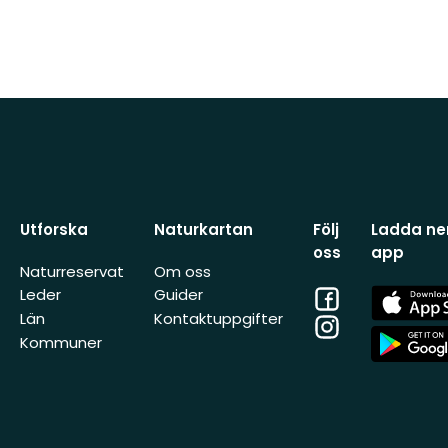
Utforska
Naturkartan
Följ
Ladda ner
oss
app
Naturreservat
Om oss
Facebook
App
Leder
Guider
Store
Län
Kontaktuppgifter
Instagram
App
Kommuner
Store