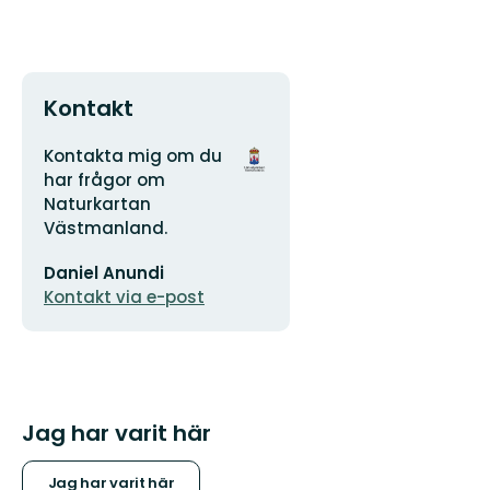
Kontakt
Adress
Organisationens
Kontakta mig om du
logotyp
har frågor om
Naturkartan
Västmanland.
E-
Daniel Anundi
postadress
Kontakt via e-post
Jag har varit här
Jag har varit här