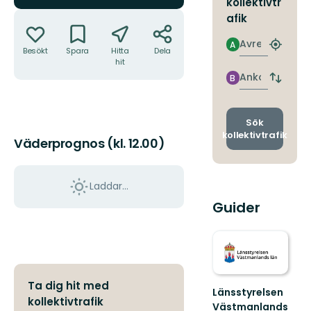
kollektivtr
Åtgärder
afik
Avresa
A
Hitta
Besökt
Spara
Hitta
Dela
närmas
hit
hållpla
Ankomst
B
Byt
avgång
och
ankomst
Sök
kollektivtrafik
Väderprognos (kl. 12.00)
Laddar...
Guider
Ta dig hit med
Länsstyrelsen
kollektivtrafik
Västmanlands