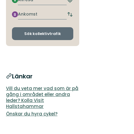
A
Hitta
närmaste
hållplats
Ankomst
B
Byt
avgångs-
och
ankomsthållplatser
Sök kollektivtrafik
Länkar
Vill du veta mer vad som är på
gång i området eller andra
leder? Kolla Visit
Hallstahammar
Önskar du hyra cykel?