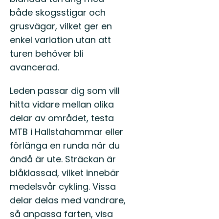
utvalda
till
leder
både skogsstigar och
det
för
grusvägar, vilket ger en
god
dig
livet
s...
enkel variation utan att
i
turen behöver bli
sto
när..
avancerad.
Leden passar dig som vill
hitta vidare mellan olika
delar av området, testa
MTB i Hallstahammar eller
förlänga en runda när du
ändå är ute. Sträckan är
blåklassad, vilket innebär
medelsvår cykling. Vissa
delar delas med vandrare,
så anpassa farten, visa