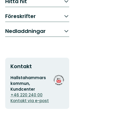
Hitta hit
Föreskrifter
Nedladdningar
Kontakt
E-
Organisationens
Hallstahammars
postadress
logotyp
kommun,
Kundcenter
+46 220 240 00
Kontakt via e-post