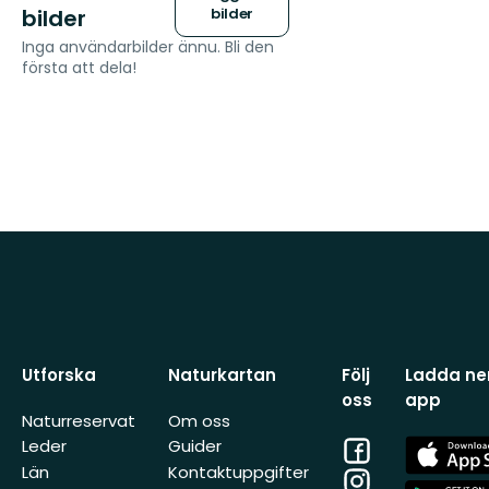
bilder
bilder
Inga användarbilder ännu. Bli den
första att dela!
Utforska
Naturkartan
Följ
Ladda ner
oss
app
Naturreservat
Om oss
Facebook
App
Leder
Guider
Store
Län
Kontaktuppgifter
Instagram