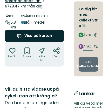
Län:
Västmanlands län
6729.47 km från dig
Ta dig hit
Information
med
om
LÄNGD
SVÅRIGHETSGRAD
kollektivtr
leden
5.8
Blå - medel
afik
km
Avresa
A
Visa på kartan
Hitta
närmas
Åtgärder
hållpla
Ankomst
B
Byt
avgång
Besökt
Spara
Hitta
Dela
och
hit
ankomst
Sök
kollektivtrafik
Beskrivning
Vill du hitta vidare ut på
Länkar
cykel utan att krångla?
Den här anslutningsleden
Vill du veta mer