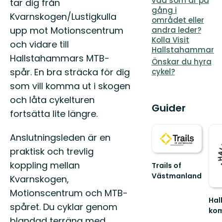
vad som är på
tar dig från
gång i
Kvarnskogen/Lustigkulla
området eller
upp mot Motionscentrum
andra leder?
Kolla Visit
och vidare till
Hallstahammar
Hallstahammars MTB-
Önskar du hyra
spår. En bra sträcka för dig
cykel?
som vill komma ut i skogen
och låta cykelturen
Guider
fortsätta lite längre.
Anslutningsleden är en
praktisk och trevlig
koppling mellan
Trails of
Västmanland
Kvarnskogen,
Trails
Motionscentrum och MTB-
of
Hal
Västmanland
spåret. Du cyklar genom
ko
–
blandad terräng med
Väl