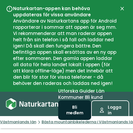
Naturkartan-appen kan behöva
Stän
uppdateras för vissa användare
Användare av Naturkartans app för Android
rapporterar i sommar att appen är seg mm.
Vi rekommenderar att man raderar appen
helt från sin telefon i så fall och laddar ned
igen! Då skall den fungera bättre. Den
befintliga appen skall ersättas av en ny app
efter sommaren. Den gamla appen laddar
all data för hela landet lokalt i appen (för
att klara offline-läge) men det innebär att
den blir för stor för vissa telefoner - då
behöver den raderas och laddas ned igen!
Utforska
Guider
Län
Kommuner
Bli kund
Bli
Logga
medlem
in
Västmanlands län
Bästa mountainbikelederna i Västmanlands lä