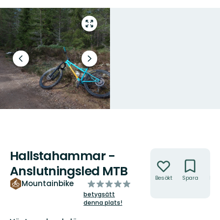
Gå
till
helskärmsläge
Föregående
Nästa
bild
bildspel
Hallstahammar -
Åtgärder
Anslutningsled MTB
Besökt
Spara
Hitt
av
Mountainbike
hit
5
betygsätt
denna plats!
stjärnor