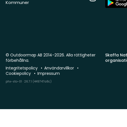
App
Kommuner
Store
© Outdoormap AB 2014-2026. Alla rättigheter
Skaffa Natu
förbehållna.
organisat
Integritetspolicy
Användarvillkor
Cookiepolicy
Impressum
phx-sto-01 · 26.7.1 (449747a8c)