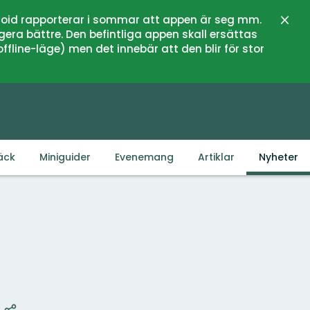
oid rapporterar i sommar att appen är seg mm.
Stän
gera bättre. Den befintliga appen skall ersättas
fline-läge) men det innebär att den blir för stor
äck
Miniguider
Evenemang
Artiklar
Nyheter
Karta