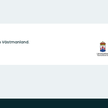
Organi
n Västmanland.
logoty