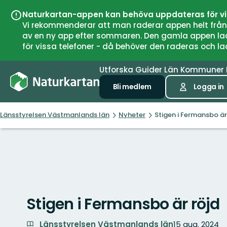
Naturkartan-appen kan behöva uppdateras för v
Vi rekommenderar att man raderar appen helt från si
av en ny app efter sommaren. Den gamla appen laddar
för vissa telefoner - då behöver den raderas och l
Utforska
Guider
Län
Kommuner
Bli medlem
Logga in
Länsstyrelsen Västmanlands län
Nyheter
Stigen i Fermansbo är
Stigen i Fermansbo är röjd
Länsstyrelsen Västmanlands län
15 aug. 2024