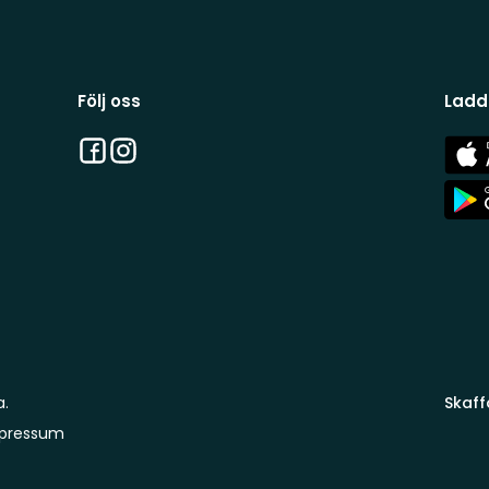
Följ oss
Ladd
Facebook
Instagram
App
Stor
App
Stor
a.
Skaff
pressum