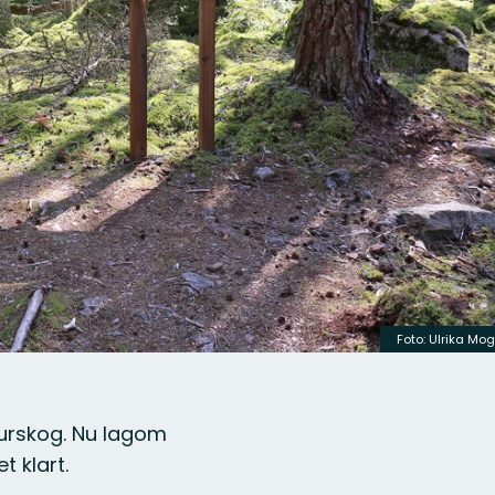
Foto: Ulrika Mo
 urskog. Nu lagom
t klart.