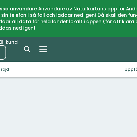
issa användare
Användare av Naturkartans app för Andr
n telefon i så fall och laddar ned igen! Då skall den fun
 all data för hela landet lokalt i appen (för att klara of
addas ned igen!
Bli kund
Uppt
 röjd