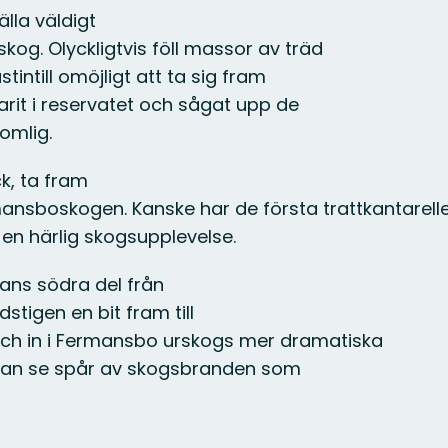
lla väldigt
og. Olyckligtvis föll massor av träd
tintill omöjligt att ta sig fram
varit i reservatet och sågat upp de
omlig.
ck, ta fram
mansboskogen. Kanske har de första trattkantarell
 en härlig skogsupplevelse.
nans södra del från
stigen en bit fram till
och in i Fermansbo urskogs mer dramatiska
 kan se spår av skogsbranden som