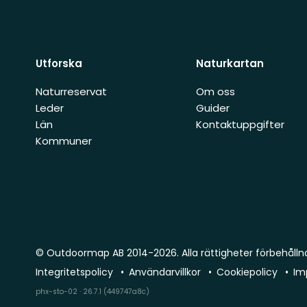
Utforska
Naturkartan
Naturreservat
Om oss
Leder
Guider
Län
Kontaktuppgifter
Kommuner
© Outdoormap AB 2014-2026. Alla rättigheter förbehålln
Integritetspolicy
Användarvillkor
Cookiepolicy
Im
phx-sto-02 · 26.7.1 (449747a8c)