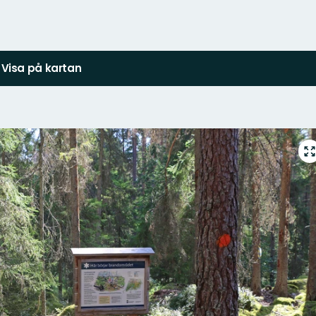
Visa på kartan
G
ti
h