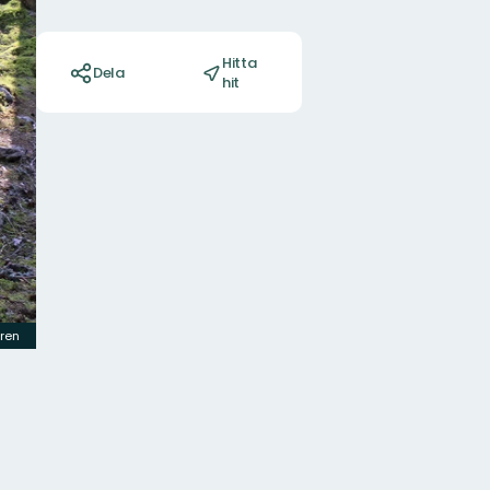
Åtgärder
Hitta
Dela
hit
gren