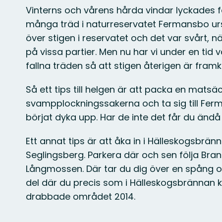
Vinterns och vårens hårda vindar lyckades fä
många träd i naturreservatet Fermansbo ursk
över stigen i reservatet och det var svårt, näs
på vissa partier. Men nu har vi under en tid 
fallna träden så att stigen återigen är framk
Så ett tips till helgen är att packa en matsä
svampplockningssakerna och ta sig till Fer
börjat dyka upp. Har de inte det får du ändå
Ett annat tips är att åka in i Hälleskogsbrän
Seglingsberg. Parkera där och sen följa Brand
Långmossen. Där tar du dig över en spång 
del där du precis som i Hälleskogsbrännan
drabbade området 2014.