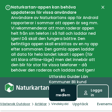
Naturkartan-appen kan behöva
Stän
uppdateras för vissa användare
Användare av Naturkartans app för Android
rapporterar i sommar att appen är seg mm.
Vi rekommenderar att man raderar appen
helt från sin telefon i så fall och laddar ned
igen! Då skall den fungera bättre. Den
befintliga appen skall ersättas av en ny app
efter sommaren. Den gamla appen laddar
all data för hela landet lokalt i appen (för
att klara offline-läge) men det innebär att
den blir för stor för vissa telefoner - då
behöver den raderas och laddas ned igen!
Utforska
Guider
Län
Kommuner
Bli kund
Bli
Logga
medlem
in
Upptäck
Evenem
Västervik Outdoor
Artiklar
Vindskyddet vid Stångerör snart på 