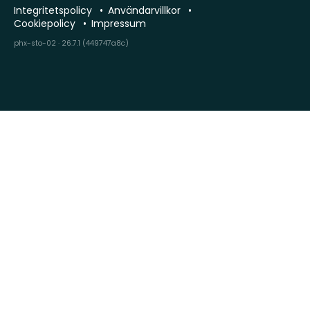
Integritetspolicy
Användarvillkor
Cookiepolicy
Impressum
phx-sto-02 · 26.7.1 (449747a8c)