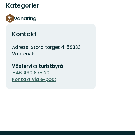
Kategorier
Vandring
Kontakt
Adress
Adress: Stora torget 4, 59333
Västervik
E-
Västerviks turistbyrå
postadress
+46 490 875 20
Kontakt via e-post