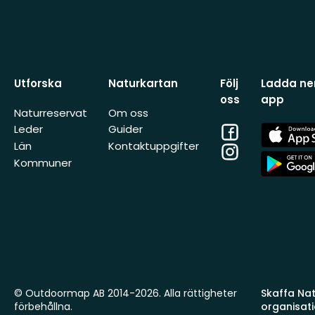
Utforska
Naturkartan
Följ
Ladda ner
oss
app
Naturreservat
Om oss
Facebook
App
Leder
Guider
Store
Län
Kontaktuppgifter
Instagram
App
Kommuner
Store
© Outdoormap AB 2014-2026. Alla rättigheter
Skaffa Natu
förbehållna.
organisat