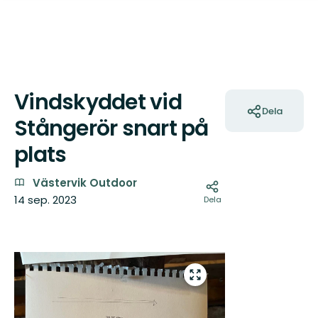
Vindskyddet vid
Åtgärder
Dela
Stångerör snart på
plats
Västervik Outdoor
14 sep. 2023
Dela
Bilder
Gå
till
helskärmsläge