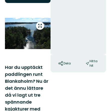
Bilder
Gå
till
helskärmsläge
Åtgärder
Hitta
Dela
hit
Har du upptäckt
paddlingen runt
Blankaholm? Nu är
det ännu lättare
då vi lagt ut tre
spännande
kajakturer med