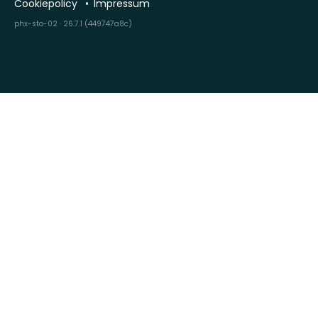
Cookiepolicy
Impressum
phx-sto-02 · 26.7.1 (449747a8c)