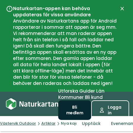
Naturkartan-appen kan behöva
Stän
uppdateras för vissa användare
Användare av Naturkartans app för Android
rapporterar i sommar att appen är seg mm.
Vi rekommenderar att man raderar appen
helt från sin telefon i så fall och laddar ned
igen! Då skall den fungera bättre. Den
befintliga appen skall ersättas av en ny app
efter sommaren. Den gamla appen laddar
all data för hela landet lokalt i appen (för
att klara offline-läge) men det innebär att
den blir för stor för vissa telefoner - då
behöver den raderas och laddas ned igen!
Utforska
Guider
Län
Kommuner
Bli kund
Bli
Logga
medlem
in
Upptäck
Evenema
Västervik Outdoor
Artiklar
Nya kajakleder runt Blankaholm