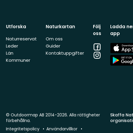
Utforska
Naturkartan
Följ
Ladda ner
oss
app
Naturreservat
Om oss
Facebook
App
Leder
Guider
Store
Län
Kontaktuppgifter
Instagram
App
Kommuner
Store
© Outdoormap AB 2014-2026. Alla rättigheter
Skaffa Natu
förbehållna.
organisat
Integritetspolicy
Användarvillkor