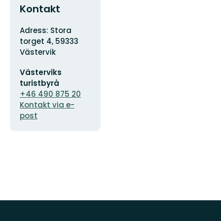
Kontakt
Adress
Adress: Stora
torget 4, 59333
Västervik
E-
Västerviks
postadress
turistbyrå
+46 490 875 20
Kontakt via e-
post