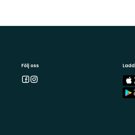
Följ oss
Ladd
Facebook
Instagram
App
Stor
App
Stor