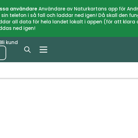
issa användare
Användare av Naturkartans app för Andr
n telefon i så fall och laddar ned igen! Då skall den fun
 all data för hela landet lokalt i appen (för att klara of
addas ned igen!
Bli kund