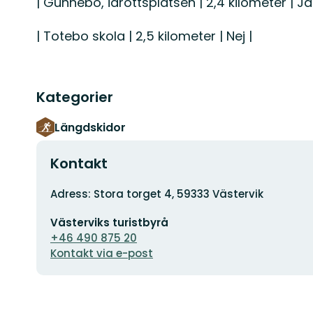
| Gunnebo, idrottsplatsen | 2,4 kilometer | Ja
| Totebo skola | 2,5 kilometer | Nej |
Kategorier
Längdskidor
Kontakt
Adress
Adress: Stora torget 4, 59333 Västervik
E-
Västerviks turistbyrå
postadress
+46 490 875 20
Kontakt via e-post