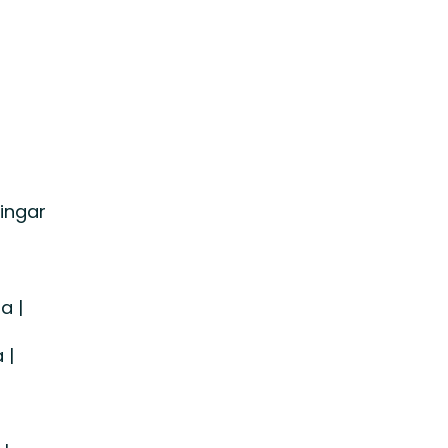
ingar
a |
 |