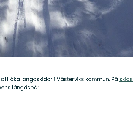
 att åka längdskidor i Västerviks kommun. På
skids
nens längdspår.