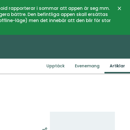
oid rapporterar i sommar att appen är seg mm.
Stän
gera bättre. Den befintliga appen skall ersättas
fline-läge) men det innebär att den blir för stor
Upptäck
Evenemang
Artiklar
Karta