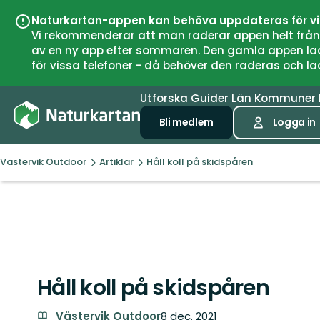
Naturkartan-appen kan behöva uppdateras för v
Vi rekommenderar att man raderar appen helt från si
av en ny app efter sommaren. Den gamla appen laddar
för vissa telefoner - då behöver den raderas och l
Utforska
Guider
Län
Kommuner
Bli medlem
Logga in
Västervik Outdoor
Artiklar
Håll koll på skidspåren
Håll koll på skidspåren
Västervik Outdoor
8 dec. 2021