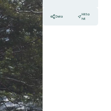
Åtgärder
Hitta
Dela
hit