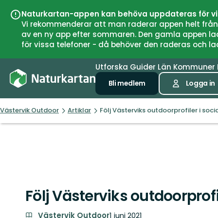
Naturkartan-appen kan behöva uppdateras för v
Vi rekommenderar att man raderar appen helt från si
av en ny app efter sommaren. Den gamla appen laddar
för vissa telefoner - då behöver den raderas och l
Utforska
Guider
Län
Kommuner
Bli medlem
Logga in
Västervik Outdoor
Artiklar
Följ Västerviks outdoorprofiler i soc
Följ Västerviks outdoorprofi
Västervik Outdoor
1 juni 2021