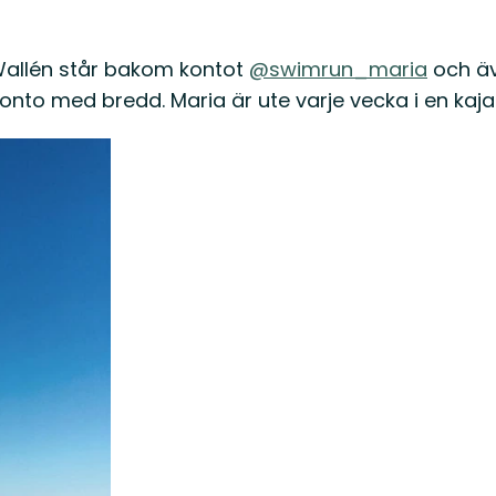
Wallén står bakom kontot
@swimrun_maria
och äv
nto med bredd. Maria är ute varje vecka i en kajak