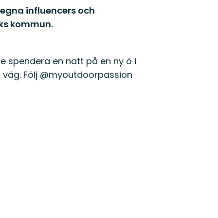
a egna influencers och
rviks kommun.
 spendera en natt på en ny ö i
od väg. Följ @myoutdoorpassion