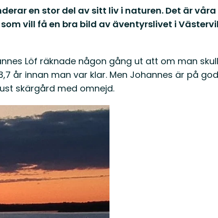
ar en stor del av sitt liv i naturen. Det är vår
ig som vill få en bra bild av äventyrslivet i Väste
nnes Löf räknade någon gång ut att om man skulle
a 13,7 år innan man var klar. Men Johannes är på g
Tjust skärgård med omnejd.