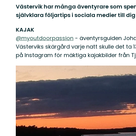
Västervik har många äventyrare som spender
självklara följartips i sociala medier till d
KAJAK
@myoutdoorpassion
- äventyrsguiden Joha
Västerviks skärgård varje natt skulle det t
på Instagram för mäktiga kajakbilder från 