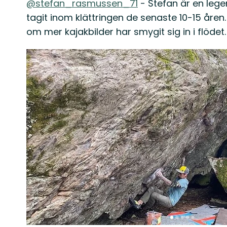
@stefan_rasmussen_71
- Stefan är en lege
tagit inom klättringen de senaste 10-15 åre
om mer kajakbilder har smygit sig in i flödet.