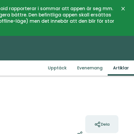
oid rapporterar i sommar att appen är seg mm.
Stän
gera bättre. Den befintliga appen skall ersättas
fline-läge) men det innebär att den blir för stor
Upptäck
Evenemang
Artiklar
Åtgärder
Dela