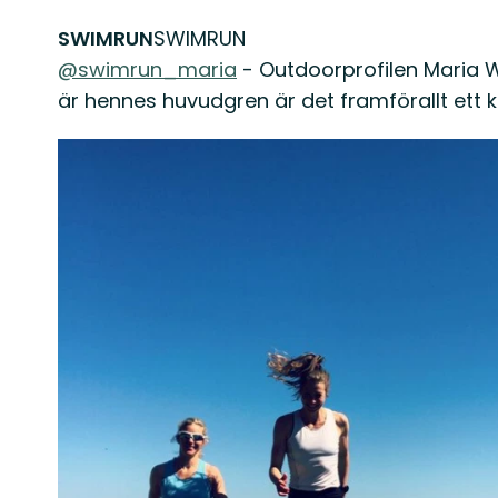
SWIMRUN
SWIMRUN
@swimrun_maria
- Outdoorprofilen Maria 
är hennes huvudgren är det framförallt ett ko