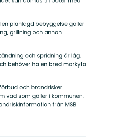
rbudet kan dömas till böter med
en planlagd bebyggelse gäller
ng, grillning och annan
ntändning och spridning är låg.
och behöver ha en bred markyta
förbud och brandrisker
om vad som gäller i kommunen.
brandriskinformation från MSB