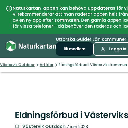
Naturkartan-appen kan behöva uppdateras för v
Vi rekommenderar att man raderar appen helt från si
av en ny app efter sommaren. Den gamla appen laddar
för vissa telefoner - då behöver den raderas och l
Utforska
Guider
Län
Kommuner
Bli medlem
Logga in
Västervik Outdoor
Artiklar
Eldningsförbud i Västerviks kommun
Eldningsförbud i Västerv
Västervik Outdoor
27 juni 2023