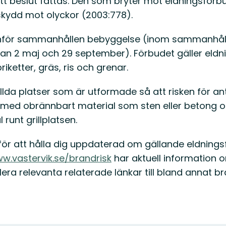
tt nytt beslut fattas. Den som bryter mot eldningsfö
 skydd mot olyckor (2003:778).
tanför sammanhållen bebyggelse (inom sammanhåll
lan 2 maj och 29 september). Förbudet gäller eldni
ketter, gräs, ris och grenar.
tällda platser som är utformade så att risken för a
d med obrännbart material som sten eller betong 
runt grillplatsen.
ör att hålla dig uppdaterad om gällande eldnings
w.vastervik.se/brandrisk
har aktuell information 
lera relevanta relaterade länkar till bland annat 