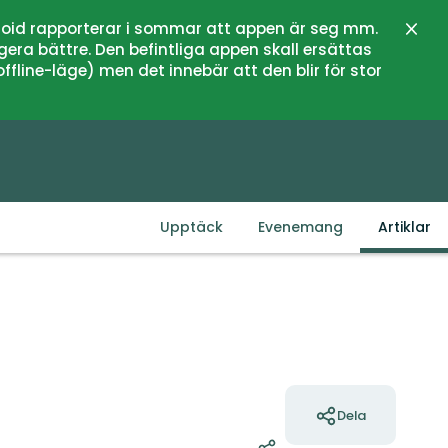
oid rapporterar i sommar att appen är seg mm.
Stän
gera bättre. Den befintliga appen skall ersättas
fline-läge) men det innebär att den blir för stor
Upptäck
Evenemang
Artiklar
Åtgärder
Dela