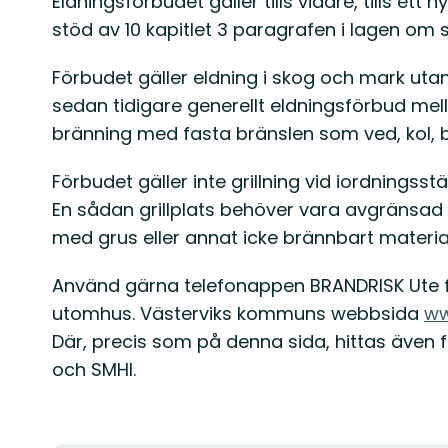
Eldningsförbudet gäller tills vidare, tills e
stöd av 10 kapitlet 3 paragrafen i lagen om
Förbudet gäller eldning i skog och mark u
sedan tidigare generellt eldningsförbud mel
bränning med fasta bränslen som ved, kol, bri
Förbudet gäller inte grillning vid iordningss
En sådan grillplats behöver vara avgränsa
med grus eller annat icke brännbart material 
Använd gärna telefonappen BRANDRISK Ute f
utomhus. Västerviks kommuns webbsida
ww
Där, precis som på denna sida, hittas även f
och SMHI.