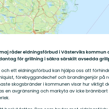
 maj råder eldningsförbud i Västerviks kommun o
antag för grillning i säkra särskilt avsedda grill
u och ett eldningsförbud kan hjälpa oss att förhind
lquist, förebyggandechef och brandingenjör på rä
ste skogsbränder i kommunen visar hur viktigt det 
nas en avgränsning och markyta av icke brännbart ma
rlek.