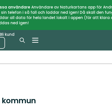
issa användare
Användare av Naturkartans app för Andr
n telefon i så fall och laddar ned igen! Då skall den fun
 all data för hela landet lokalt i appen (för att klara of
addas ned igen!
Bli kund
iks kommun