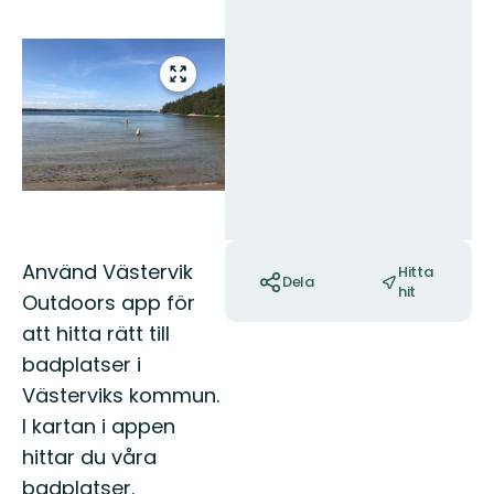
Bilder
Gå
till
helskärmsläge
Åtgärder
Använd Västervik
Hitta
Dela
hit
Outdoors app för
att hitta rätt till
badplatser i
Västerviks kommun.
I kartan i appen
hittar du våra
badplatser.