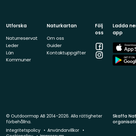
Utforska
Naturkartan
Följ
Ladda ner
oss
app
Naturreservat
Om oss
Facebook
App
Leder
Guider
Store
Län
Kontaktuppgifter
Instagram
App
Kommuner
Store
© Outdoormap AB 2014-2026. Alla rättigheter
Skaffa Natu
förbehållna.
organisat
Integritetspolicy
Användarvillkor
Cookiepolicy
Impressum