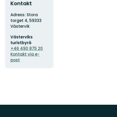
Kontakt
Adress
Adress: Stora
torget 4, 59333
Västervik
E-
Västerviks
postadress
turistbyrå
+46 490 875 20
Kontakt via e-
post