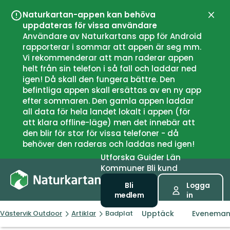
Naturkartan-appen kan behöva
Stän
uppdateras för vissa användare
Användare av Naturkartans app för Android
rapporterar i sommar att appen är seg mm.
Vi rekommenderar att man raderar appen
helt från sin telefon i så fall och laddar ned
igen! Då skall den fungera bättre. Den
befintliga appen skall ersättas av en ny app
efter sommaren. Den gamla appen laddar
all data för hela landet lokalt i appen (för
att klara offline-läge) men det innebär att
den blir för stor för vissa telefoner - då
behöver den raderas och laddas ned igen!
Utforska
Guider
Län
Kommuner
Bli kund
Bli
Logga
medlem
in
Upptäck
Evenema
Västervik Outdoor
Artiklar
Badplatser i Västerviks kommun