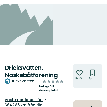
Dricksvatten,
Åtgärder
Näskebåtförening
Besökt
Spara
Hitt
av
Dricksvatten
hit
5
betygsätt
denna plats!
stjärnor
Län:
Västernorrlands län
6642.85 km från dig