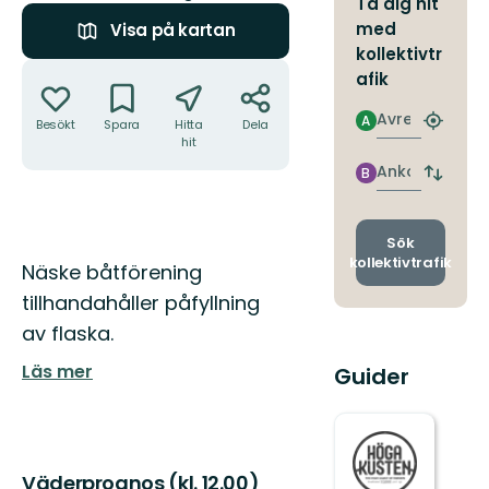
Ta dig hit
med
Visa på kartan
kollektivtr
Åtgärder
afik
Avresa
A
Besökt
Spara
Hitta
Dela
Hitta
hit
närmas
hållpla
Ankomst
B
Byt
avgång
och
ankomst
Sök
kollektivtrafik
Beskrivning
Näske båtförening
tillhandahåller påfyllning
av flaska.
Läs mer
Guider
Väderprognos (kl. 12.00)