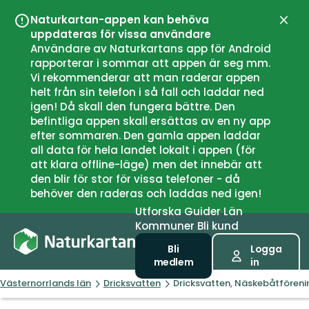
Naturkartan-appen kan behöva
Stän
uppdateras för vissa användare
Användare av Naturkartans app för Android
rapporterar i sommar att appen är seg mm.
Vi rekommenderar att man raderar appen
helt från sin telefon i så fall och laddar ned
igen! Då skall den fungera bättre. Den
befintliga appen skall ersättas av en ny app
efter sommaren. Den gamla appen laddar
all data för hela landet lokalt i appen (för
att klara offline-läge) men det innebär att
den blir för stor för vissa telefoner - då
behöver den raderas och laddas ned igen!
Utforska
Guider
Län
Kommuner
Bli kund
Bli
Logga
medlem
in
Västernorrlands län
Dricksvatten
Dricksvatten, Näskebåtföreni