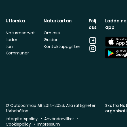
Utforska
Naturkartan
Följ
Ladda ner
oss
app
Naturreservat
Om oss
Facebook
App
Leder
Guider
Store
Län
Kontaktuppgifter
Instagram
App
Kommuner
Store
© Outdoormap AB 2014-2026. Alla rättigheter
Skaffa Natu
förbehållna.
organisat
Integritetspolicy
Användarvillkor
Cookiepolicy
Impressum