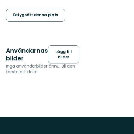
5
stjärnor
Betygsätt denna plats
Användarnas
Lägg till
bilder
bilder
Inga användarbilder ännu. Bli den
första att dela!