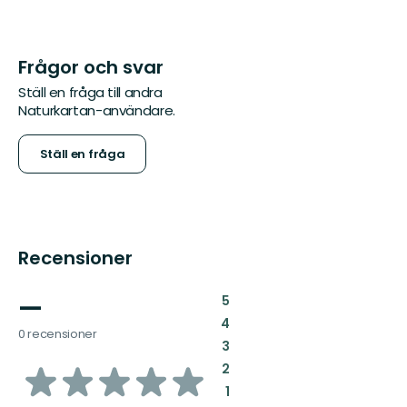
Frågor och svar
Ställ en fråga till andra
Naturkartan-användare.
Ställ en fråga
Recensioner
—
:
5
:
4
0 recensioner
:
3
av
:
2
:
1