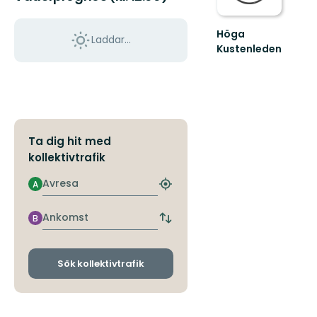
Höga
Laddar...
Kustenleden
Höga
Kustenleden
-
karta!
Ta dig hit med
kollektivtrafik
Avresa
A
Hitta
närmaste
hållplats
Ankomst
B
Byt
avgångs-
och
ankomsthållplatser
Sök kollektivtrafik