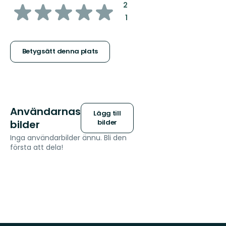
av
:
2
:
1
5
stjärnor
Betygsätt denna plats
Användarnas
Lägg till
bilder
bilder
Inga användarbilder ännu. Bli den
första att dela!