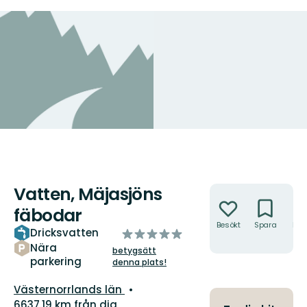
Vatten, Mäjasjöns
Åtgärder
fäbodar
Besökt
Spara
Hitt
Dricksvatten
av
hit
5
Nära
betygsätt
parkering
stjärnor
denna plats!
Län:
Västernorrlands län
6637.19 km från dig