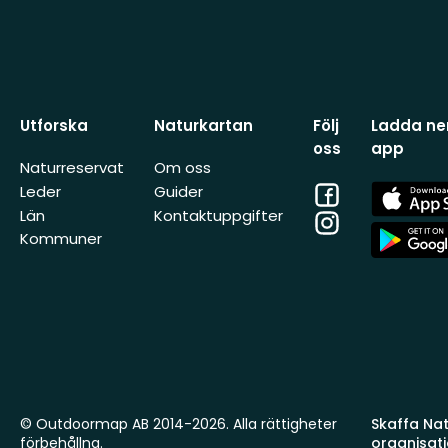
Utforska
Naturkartan
Följ
Ladda ner
oss
app
Naturreservat
Om oss
Facebook
App
Leder
Guider
Store
Län
Kontaktuppgifter
Instagram
App
Kommuner
Store
© Outdoormap AB 2014-2026. Alla rättigheter
Skaffa Natu
förbehållna.
organisat