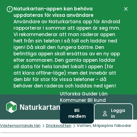
Naturkartan-appen kan behöva
Stän
uppdateras för vissa användare
Användare av Naturkartans app för Android
rapporterar i sommar att appen är seg mm.
Vi rekommenderar att man raderar appen
helt från sin telefon i så fall och laddar ned
igen! Då skall den fungera bättre. Den
befintliga appen skall ersättas av en ny app
efter sommaren. Den gamla appen laddar
all data för hela landet lokalt i appen (för
att klara offline-läge) men det innebär att
den blir för stor för vissa telefoner - då
behöver den raderas och laddas ned igen!
Utforska
Guider
Län
Kommuner
Bli kund
Bli
Logga
medlem
in
Västernorrlands län
Dricksvatten
Vatten, Mäjasjöns fäbodar