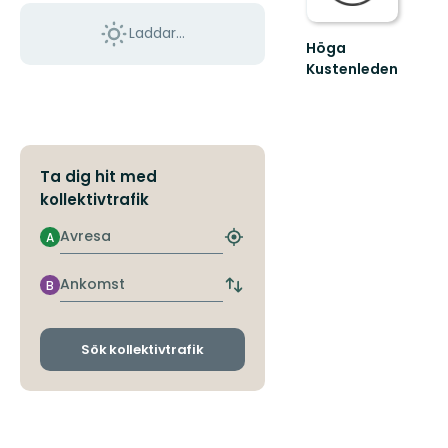
Laddar...
Höga
Kustenleden
Höga
Kustenleden
-
karta!
Ta dig hit med
kollektivtrafik
Avresa
A
Hitta
närmaste
hållplats
Ankomst
B
Byt
avgångs-
och
ankomsthållplatser
Sök kollektivtrafik