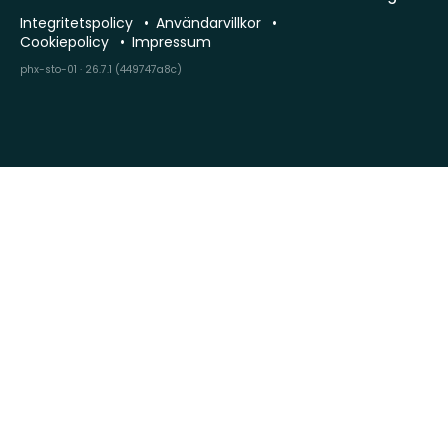
Integritetspolicy
Användarvillkor
Cookiepolicy
Impressum
phx-sto-01 · 26.7.1 (449747a8c)