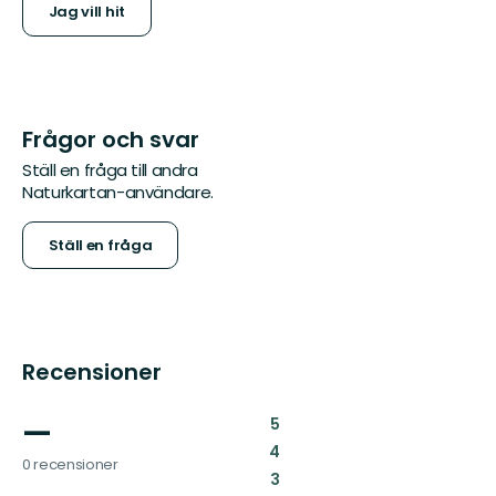
Jag vill hit
Frågor och svar
Ställ en fråga till andra
Naturkartan-användare.
Ställ en fråga
Recensioner
—
:
5
:
4
0 recensioner
:
3