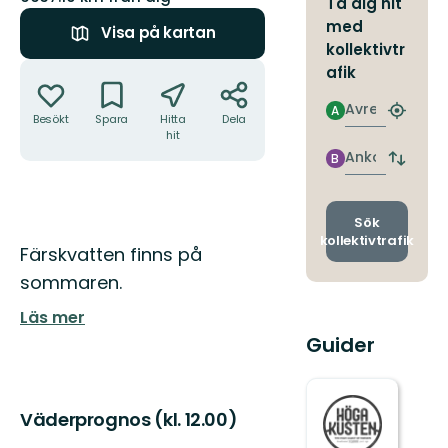
Ta dig hit
med
Visa på kartan
kollektivtr
Åtgärder
afik
Avresa
A
Hitta
Besökt
Spara
Hitta
Dela
närmas
hit
hållpla
Ankomst
B
Byt
avgång
och
ankomst
Sök
kollektivtrafik
Beskrivning
Färskvatten finns på
sommaren.
Läs mer
Guider
Väderprognos (kl. 12.00)