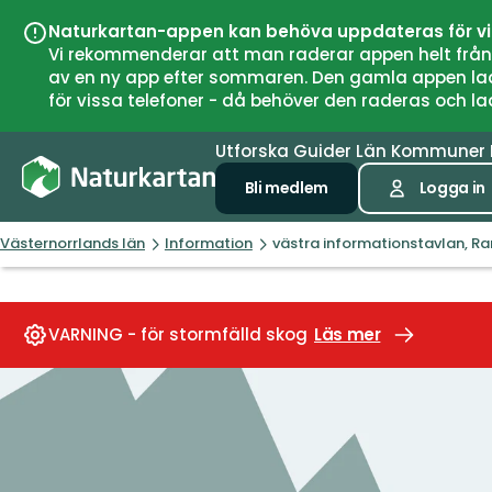
Naturkartan-appen kan behöva uppdateras för v
Vi rekommenderar att man raderar appen helt från si
av en ny app efter sommaren. Den gamla appen laddar
för vissa telefoner - då behöver den raderas och l
Utforska
Guider
Län
Kommuner
Bli medlem
Logga in
Västernorrlands län
Information
västra informationstavlan, R
VARNING - för stormfälld skog
Läs mer