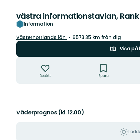
västra informationstavlan, Ran
Information
Län:
Västernorrlands län
6573.35 km från dig
Visa på
Åtgärder
Besökt
Spara
Väderprognos (kl. 12.00)
Ladda