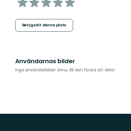
av
5
stjärnor
Betygsätt denna plats
Användarnas bilder
Inga användarbilder ännu. Bli den första att dela!