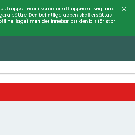
oid rapporterar i sommar att appen är seg mm.
Stän
gera bättre. Den befintliga appen skall ersättas
fline-läge) men det innebär att den blir för stor