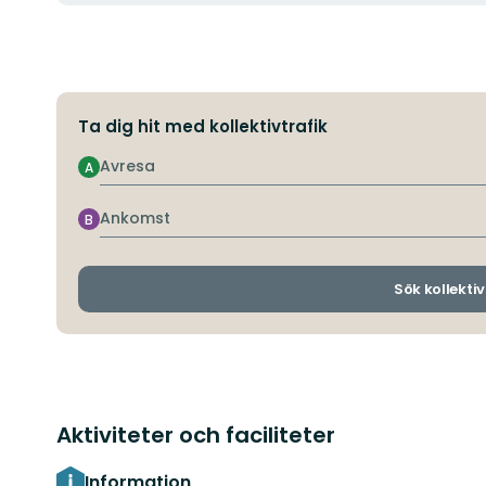
Ta dig hit med kollektivtrafik
Avresa
A
Ankomst
B
Sök kollektiv
Aktiviteter och faciliteter
Information