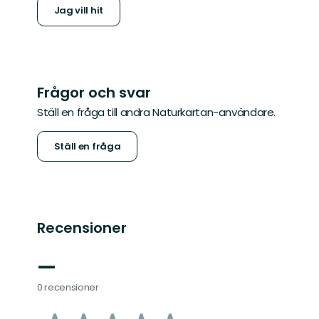
Jag vill hit
Frågor och svar
Ställ en fråga till andra Naturkartan-användare.
Ställ en fråga
Recensioner
—
0 recensioner