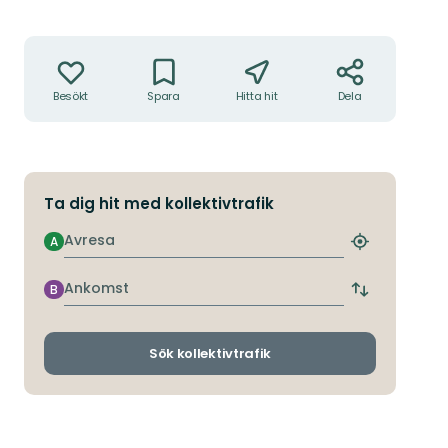
Åtgärder
Besökt
Spara
Hitta hit
Dela
Ta dig hit med kollektivtrafik
Avresa
A
Hitta
närmaste
hållplats
Ankomst
B
Byt
avgångs-
och
ankomsthållp
Sök kollektivtrafik