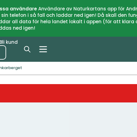
issa användare
Användare av Naturkartans app för Andr
n telefon i så fall och laddar ned igen! Då skall den fun
 all data för hela landet lokalt i appen (för att klara of
addas ned igen!
Bli kund
ankarberget