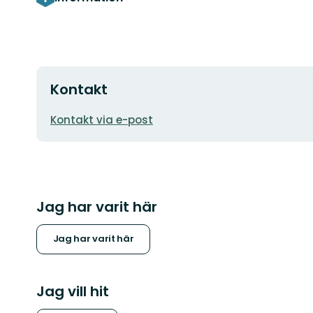
Kontakt
E-
Kontakt via e-post
postadress
Jag har varit här
Jag har varit här
Jag vill hit