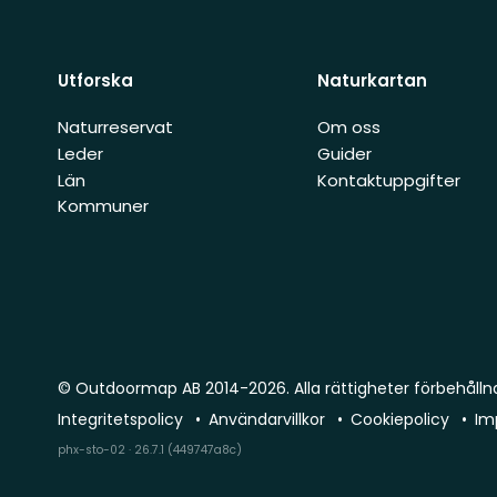
Utforska
Naturkartan
Naturreservat
Om oss
Leder
Guider
Län
Kontaktuppgifter
Kommuner
© Outdoormap AB 2014-2026. Alla rättigheter förbehålln
Integritetspolicy
Användarvillkor
Cookiepolicy
Im
phx-sto-02 · 26.7.1 (449747a8c)