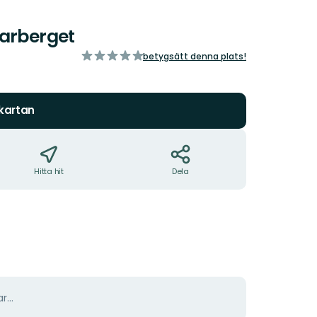
karberget
av
betygsätt denna plats!
5
stjärnor
 kartan
Hitta hit
Dela
r...