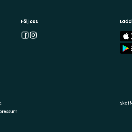
Följ oss
Ladd
Facebook
Instagram
App
Stor
App
Stor
a.
Skaff
pressum