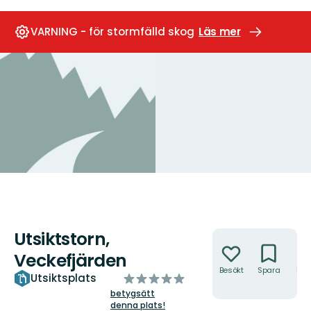
VARNING - för stormfälld skog
Läs mer
Utsiktstorn,
Åtgärder
Veckefjärden
Besökt
Spara
Hitt
av
Utsiktsplats
hit
5
betygsätt
denna plats!
stjärnor