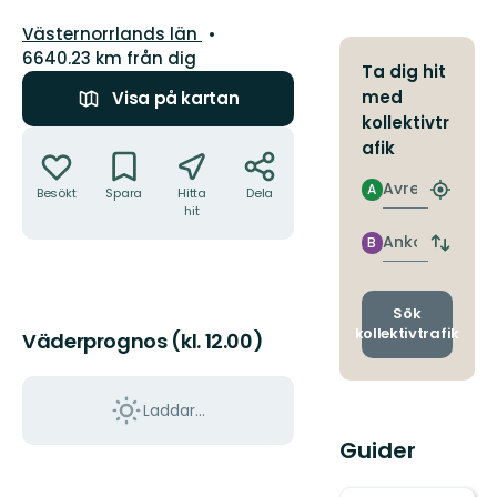
Län:
Västernorrlands län
6640.23 km från dig
Ta dig hit
med
Visa på kartan
kollektivtr
Åtgärder
afik
Avresa
A
Besökt
Spara
Hitta
Dela
Hitta
hit
närmas
hållpla
Ankomst
B
Byt
avgång
och
ankomst
Sök
kollektivtrafik
Väderprognos (kl. 12.00)
Laddar...
Guider