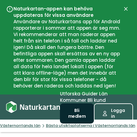
Naturkartan-appen kan behöva
Stän
uppdateras för vissa användare
Användare av Naturkartans app för Android
rapporterar i sommar att appen är seg mm.
Vi rekommenderar att man raderar appen
helt från sin telefon i så fall och laddar ned
igen! Då skall den fungera bättre. Den
befintliga appen skall ersättas av en ny app
efter sommaren. Den gamla appen laddar
all data för hela landet lokalt i appen (för
att klara offline-läge) men det innebär att
den blir för stor för vissa telefoner - då
behöver den raderas och laddas ned igen!
Utforska
Guider
Län
Kommuner
Bli kund
Bli
Logga
medlem
in
Västernorrlands län
Bästa utsiktsplatserna i Västernorrlands län