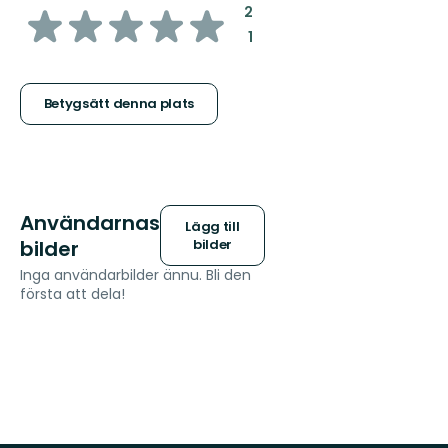
av
:
2
:
1
5
stjärnor
Betygsätt denna plats
Användarnas
Lägg till
bilder
bilder
Inga användarbilder ännu. Bli den
första att dela!