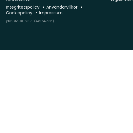
Integritetspolicy
Användarvillkor
Cookiepolicy
Impressum
phx-sto-01 · 26.7.1 (449747a8c)