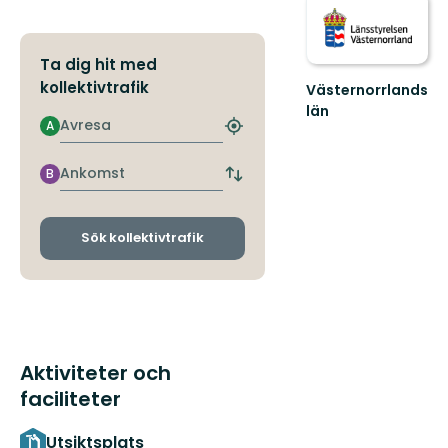
Ta dig hit med
kollektivtrafik
Västernorrlands
län
Avresa
A
Hitta
närmaste
hållplats
Ankomst
B
Byt
avgångs-
och
ankomsthållplatser
Sök kollektivtrafik
Aktiviteter och
faciliteter
Utsiktsplats