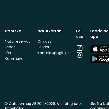
Utforska
Naturkartan
Följ
Ladda ner
oss
app
Naturreservat
Om oss
Facebook
App
Leder
Guider
Store
Län
Kontaktuppgifter
Instagram
App
Kommuner
Store
© Outdoormap AB 2014-2026. Alla rättigheter
Skaffa Natu
förbehållna.
organisat