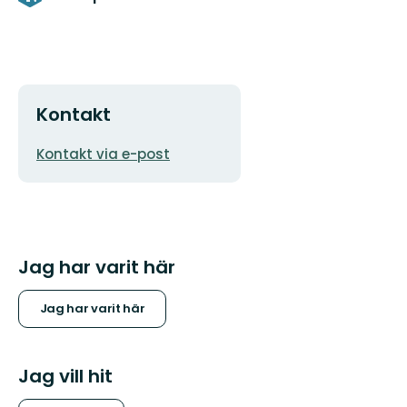
Kontakt
E-
Kontakt via e-post
postadress
Jag har varit här
Jag har varit här
Jag vill hit