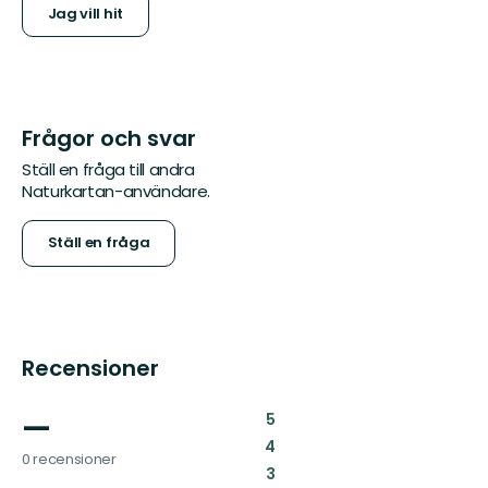
Jag vill hit
Frågor och svar
Ställ en fråga till andra
Naturkartan-användare.
Ställ en fråga
Recensioner
—
:
5
:
4
0 recensioner
:
3