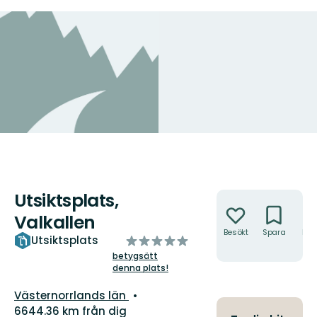
Utsiktsplats,
Åtgärder
Valkallen
Besökt
Spara
Hitt
av
Utsiktsplats
hit
5
betygsätt
denna plats!
stjärnor
Län:
Västernorrlands län
6644.36 km från dig