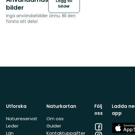
Lägg till
bilder
bilder
Inga användarbilder ännu. Bli den
första att dela!
Utforska
Naturkartan
Följ
Ladda ner
oss
app
Naturreservat
Om oss
Facebook
App
Leder
Guider
Store
Län
Kontaktuppgifter
Instagram