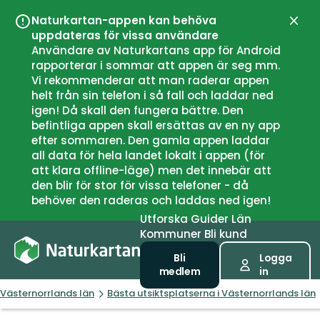
Naturkartan-appen kan behöva
Stän
uppdateras för vissa användare
Användare av Naturkartans app för Android
rapporterar i sommar att appen är seg mm.
Vi rekommenderar att man raderar appen
helt från sin telefon i så fall och laddar ned
igen! Då skall den fungera bättre. Den
befintliga appen skall ersättas av en ny app
efter sommaren. Den gamla appen laddar
all data för hela landet lokalt i appen (för
att klara offline-läge) men det innebär att
den blir för stor för vissa telefoner - då
behöver den raderas och laddas ned igen!
Utforska
Guider
Län
Kommuner
Bli kund
Bli
Logga
medlem
in
Västernorrlands län
Bästa utsiktsplatserna i Västernorrlands län