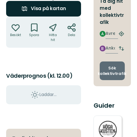
Ta dig hit
med
Visa på kartan
kollektivtr
Åtgärder
afik
Avresa
A
Besökt
Spara
Hitta
Dela
Hitta
hit
närmas
hållpla
Ankomst
B
Byt
avgång
och
ankomst
Sök
kollektivtrafik
Väderprognos (kl. 12.00)
Laddar...
Guider