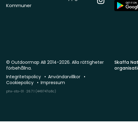
App
Kommuner
Store
© Outdoormap AB 2014-2026. Alla rättigheter
Skaffa Natu
förbehållna.
organisat
Integritetspolicy
Användarvillkor
Cookiepolicy
Impressum
phx-sto-01 · 26.7.1 (449747a8c)