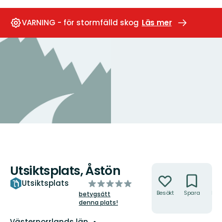
VARNING - för stormfälld skog
Läs mer
Utsiktsplats, Åstön
Åtgärder
av
Utsiktsplats
5
Besökt
Spara
Hitt
betygsätt
hit
denna plats!
stjärnor
Län:
Västernorrlands län