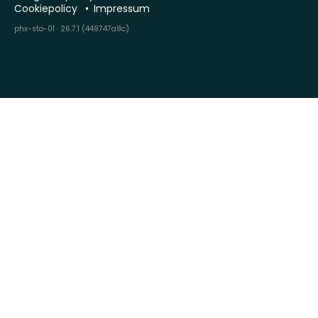
Cookiepolicy
Impressum
phx-sto-01 · 26.7.1 (449747a8c)