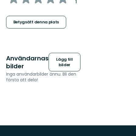
:
1
5
stjärnor
Betygsätt denna plats
Användarnas
Lägg till
bilder
bilder
Inga användarbilder ännu. Bli den
första att dela!