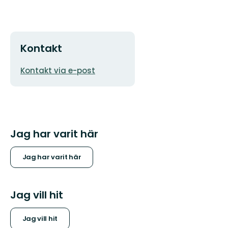
Kontakt
E-
Kontakt via e-post
postadress
Jag har varit här
Jag har varit här
Jag vill hit
Jag vill hit