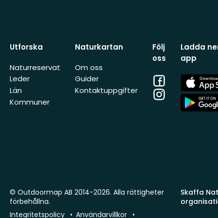
Utforska
Naturkartan
Följ
Ladda ner
oss
app
Naturreservat
Om oss
Facebook
App
Leder
Guider
Store
Län
Kontaktuppgifter
Instagram
App
Kommuner
Store
© Outdoormap AB 2014-2026. Alla rättigheter
Skaffa Natu
förbehållna.
organisat
Integritetspolicy
Användarvillkor