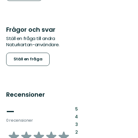
Frågor och svar
Ställ en fråga till andra
Naturkartan-användare.
Ställ en fråga
Recensioner
—
:
5
:
4
0 recensioner
:
3
av
:
2