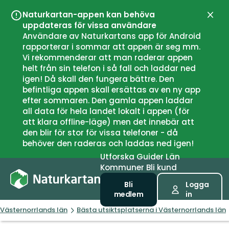
Naturkartan-appen kan behöva
Stän
uppdateras för vissa användare
Användare av Naturkartans app för Android
rapporterar i sommar att appen är seg mm.
Vi rekommenderar att man raderar appen
helt från sin telefon i så fall och laddar ned
igen! Då skall den fungera bättre. Den
befintliga appen skall ersättas av en ny app
efter sommaren. Den gamla appen laddar
all data för hela landet lokalt i appen (för
att klara offline-läge) men det innebär att
den blir för stor för vissa telefoner - då
behöver den raderas och laddas ned igen!
Utforska
Guider
Län
Kommuner
Bli kund
Bli
Logga
medlem
in
Västernorrlands län
Bästa utsiktsplatserna i Västernorrlands län