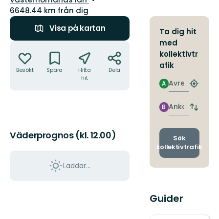
6648.44 km från dig
Visa på kartan
Ta dig hit
med
Åtgärder
kollektivtr
afik
Besökt
Spara
Hitta
Dela
hit
Avresa
A
Hitta
närmas
hållpla
Ankomst
B
Byt
avgång
och
Väderprognos (kl. 12.00)
ankomst
Sök
kollektivtrafik
Laddar...
Guider