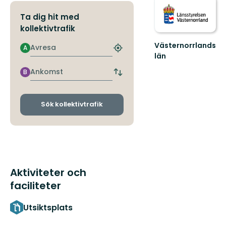
Ta dig hit med
kollektivtrafik
Västernorrlands
Avresa
A
Hitta
län
närmaste
hållplats
Ankomst
B
Byt
avgångs-
och
ankomsthållplatser
Sök kollektivtrafik
Aktiviteter och
faciliteter
Utsiktsplats